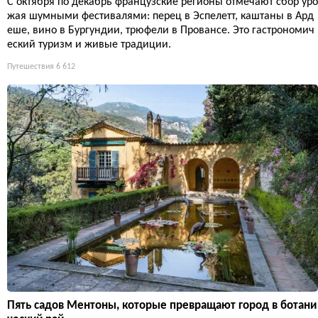
С октября по декабрь французские регионы отмечают сбор уро
жая шумными фестивалями: перец в Эспелетт, каштаны в Ард
еше, вино в Бургундии, трюфели в Провансе. Это гастрономич
еский туризм и живые традиции.
Путешествия
6 612
Пять садов Ментоны, которые превращают город в ботани