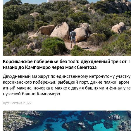
Корсиканское побережье без толп: двухдневный трек от Т
иззано до Кампоморо через маяк Сенетоза
Двухдневный маршрут по единственному нетронутому участку
корсиканского побережья: рыбацкий порт, дикие пляжи, аром
атный маквис, ночевка в маяке с двумя башнями и финал у ге
нуэзской башни Кампоморо.
Путешествия
2 395