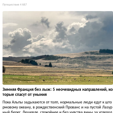
Путешествия
4 667
Зимняя Франция без лыж: 5 неочевидных направлений, ко
торые спасут от уныния
Пока Альпы задыхаются от толп, нормальные люди едут к што
рмовому океану, в рождественский Прованс и на пустой Лазур
ный берег. Дешевле, спокойнее и без чувства вины за углерод