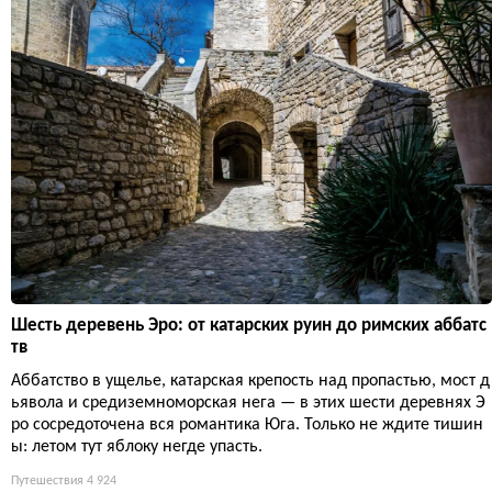
Шесть деревень Эро: от катарских руин до римских аббатс
тв
Аббатство в ущелье, катарская крепость над пропастью, мост д
ьявола и средиземноморская нега — в этих шести деревнях Э
ро сосредоточена вся романтика Юга. Только не ждите тишин
ы: летом тут яблоку негде упасть.
Путешествия
4 924