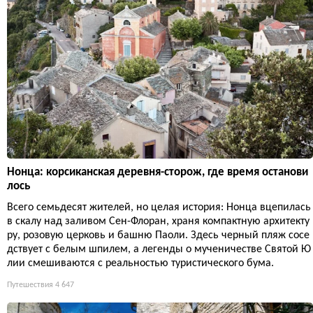
Нонца: корсиканская деревня-сторож, где время останови
лось
Всего семьдесят жителей, но целая история: Нонца вцепилась
в скалу над заливом Сен-Флоран, храня компактную архитекту
ру, розовую церковь и башню Паоли. Здесь черный пляж сосе
дствует с белым шпилем, а легенды о мученичестве Святой Ю
лии смешиваются с реальностью туристического бума.
Путешествия
4 647