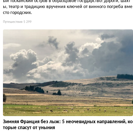
ый тосканский остров в образцовое государство: дороги, шахт
ы, театр и традицию вручения ключей от винного погреба вме
сто городских.
Путешествия
5 299
Зимняя Франция без лыж: 5 неочевидных направлений, ко
торые спасут от уныния