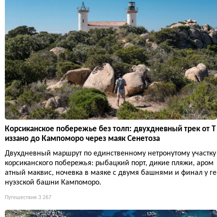
Корсиканское побережье без толп: двухдневный трек от Т
иззано до Кампоморо через маяк Сенетоза
Двухдневный маршрут по единственному нетронутому участку
корсиканского побережья: рыбацкий порт, дикие пляжи, аром
атный маквис, ночевка в маяке с двумя башнями и финал у ге
нуэзской башни Кампоморо.
Путешествия
3 267