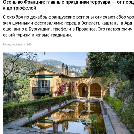
Осень во Франции: главные праздники терруара — от перц
а до трюфелей
С октября по декабрь французские регионы отмечают сбор уро
жая шумными фестивалями: перец в Эспелетт, каштаны в Ард
еше, вино в Бургундии, трюфели в Провансе. Это гастрономич
еский туризм и живые традиции.
Путешествия
7 145