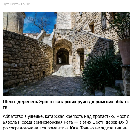
Путешествия
5 301
Шесть деревень Эро: от катарских руин до римских аббатс
тв
Аббатство в ущелье, катарская крепость над пропастью, мост д
ьявола и средиземноморская нега — в этих шести деревнях Э
ро сосредоточена вся романтика Юга. Только не ждите тишин