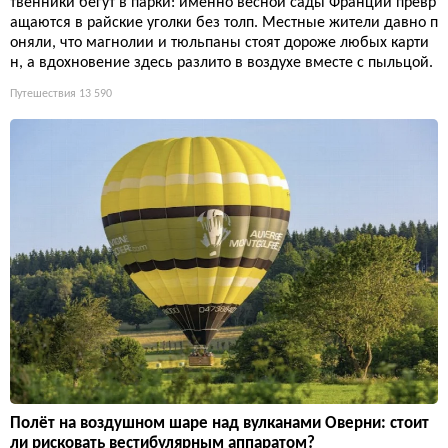
твенники бегут в парки: именно весной сады Франции превр
ащаются в райские уголки без толп. Местные жители давно п
оняли, что магнолии и тюльпаны стоят дороже любых карти
н, а вдохновение здесь разлито в воздухе вместе с пыльцой.
Путешествия
13 590
Полёт на воздушном шаре над вулканами Оверни: стоит
ли рисковать вестибулярным аппаратом?