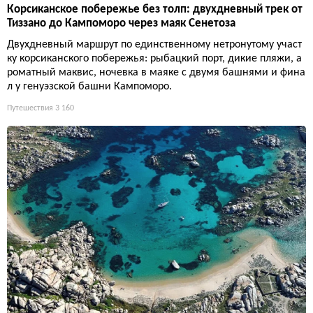
Корсиканское побережье без толп: двухдневный трек от
Тиззано до Кампоморо через маяк Сенетоза
Двухдневный маршрут по единственному нетронутому участ
ку корсиканского побережья: рыбацкий порт, дикие пляжи, а
роматный маквис, ночевка в маяке с двумя башнями и фина
л у генуэзской башни Кампоморо.
Путешествия
3 160