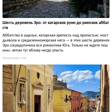
Шесть деревень Эро: от катарских руин до римских аббат
ств
Аббатство в ущелье, катарская крепость над пропастью, мост
дьявола и средиземноморская нега — в этих шести деревнях
Эро сосредоточена вся романтика Юга. Только не ждите тиш
ины: летом тут яблоку негде упасть.
Путешествия
5 445