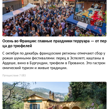
Осень во Франции: главные праздники терруара — от пер
ца до трюфелей
С октября по декабрь французские регионы отмечают сбор у
рожая шумными фестивалями: перец в Эспелетт, каштаны в
Ардеше, вино в Бургундии, трюфели в Провансе. Это гастрон
омический туризм и живые традиции.
Путешествия
7 083