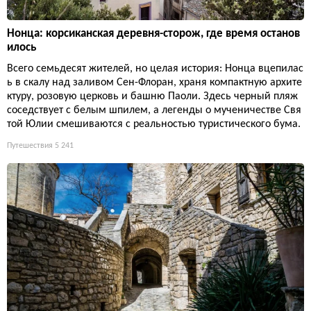
Нонца: корсиканская деревня-сторож, где время останов
илось
Всего семьдесят жителей, но целая история: Нонца вцепилас
ь в скалу над заливом Сен-Флоран, храня компактную архите
ктуру, розовую церковь и башню Паоли. Здесь черный пляж
соседствует с белым шпилем, а легенды о мученичестве Свя
той Юлии смешиваются с реальностью туристического бума.
Путешествия
5 241