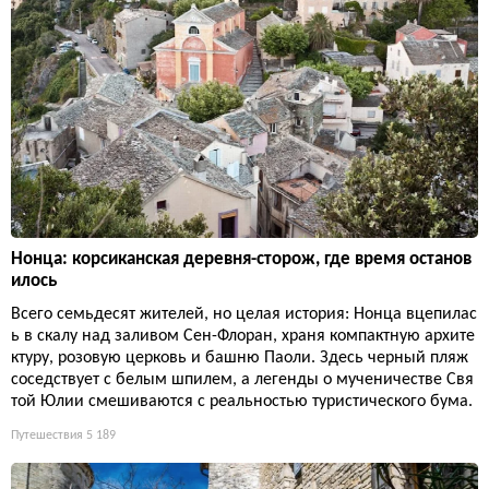
Нонца: корсиканская деревня-сторож, где время останов
илось
Всего семьдесят жителей, но целая история: Нонца вцепилас
ь в скалу над заливом Сен-Флоран, храня компактную архите
ктуру, розовую церковь и башню Паоли. Здесь черный пляж
соседствует с белым шпилем, а легенды о мученичестве Свя
той Юлии смешиваются с реальностью туристического бума.
Путешествия
5 189