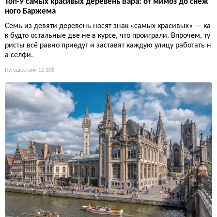
Топ-9 самых красивых деревень Вара: от мимоз до снеж
ного Баржема
Семь из девяти деревень носят знак «самых красивых» — ка
к будто остальные две не в курсе, что проиграли. Впрочем, ту
ристы всё равно приедут и заставят каждую улицу работать н
а селфи.
Путешествия
11 306