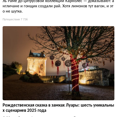
ль Раме до цитрусовой коллекции Карнолес — доказывают: а
нгличане и гонщик создали рай. Хотя лимонов тут вагон, и эт
о не шутка.
Путешествия
7 736
Рождественская сказка в замках Луары: шесть уникальны
х сценариев 2025 года