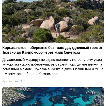
Корсиканское побережье без толп: двухдневный трек от
Тиззано до Кампоморо через маяк Сенетоза
Двухдневный маршрут по единственному нетронутому участ
ку корсиканского побережья: рыбацкий порт, дикие пляжи, а
роматный маквис, ночевка в маяке с двумя башнями и фина
л у генуэзской башни Кампоморо.
Путешествия
3 113