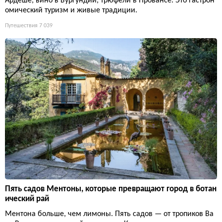
Ардеше, вино в Бургундии, трюфели в Провансе. Это гастрон
омический туризм и живые традиции.
Путешествия
7 039
Пять садов Ментоны, которые превращают город в ботан
ический рай
Ментона больше, чем лимоны. Пять садов — от тропиков Ва