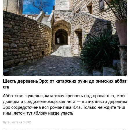
Шесть деревень Эро: от катарских руин до римских аббат
ств
Аббатство в ущелье, катарская крепость над пропастью, мост
дьявола и средиземноморская нега — в этих шести деревнях
Эро сосредоточена вся романтика Юга. Только не ждите тиш
ины: летом тут яблоку негде упасть.
Путешествия
5 392