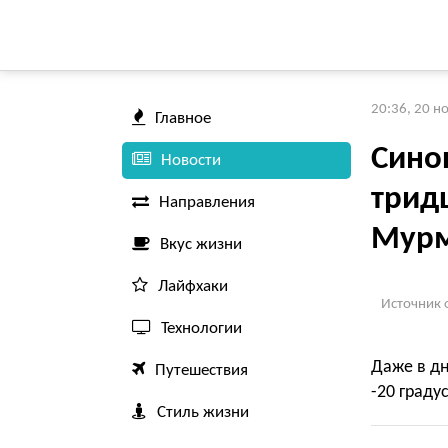
20:36, 20 н
Главное
Сино
Новости
трид
Направления
Мурм
Вкус жизни
Лайфхаки
Источник 
Технологии
Даже в дн
Путешествия
-20 граду
Стиль жизни