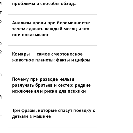
я
проблемы и способы обхода
т
о
Анализы крови при беременности:
зачем сдавать каждый месяц и что
они показывают
о
2
Комары — самое смертоносное
животное планеты: факты и цифры
а
Почему при разводе нельзя
.
разлучать братьев и сестер: редкие
исключения и риски для психики
й
Три фразы, которые спасут поездку с
детьми в машине