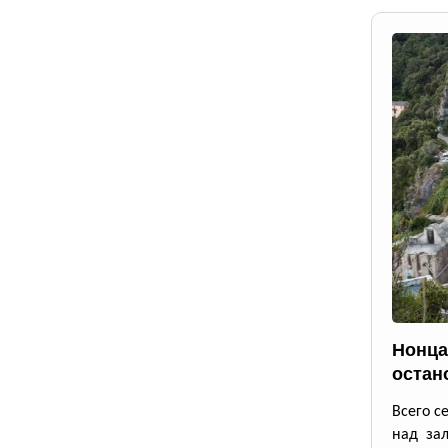
Нонца
остан
Всего с
над зал