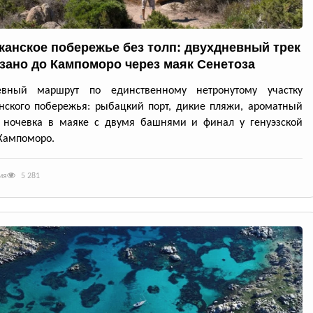
канское побережье без толп: двухдневный трек
ззано до Кампоморо через маяк Сенетоза
евный маршрут по единственному нетронутому участку
нского побережья: рыбацкий порт, дикие пляжи, ароматный
, ночевка в маяке с двумя башнями и финал у генуэзской
Кампоморо.
ия
5 281