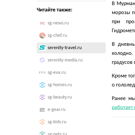
В Мурман
Читайте также:
морозы по
при про
sg-news.ru
Гидромет
sg-chef.ru
В дневны
serenity-travel.ru
холодно.
serenity-media.ru
градусов 
sg-eva.ru
Кроме тог
о гололед
sg-homes.ru
sg-beauty.ru
Ранее мы
работает 
e-gear.ru
sg-kids.ru
sg-pets.ru