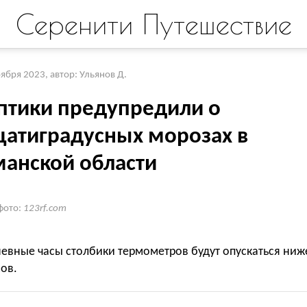
Серенити Путешествие
оября 2023
,
автор: Ульянов Д.
птики предупредили о
цатиградусных морозах в
анской области
фото:
123rf.com
евные часы столбики термометров будут опускаться ниж
сов.