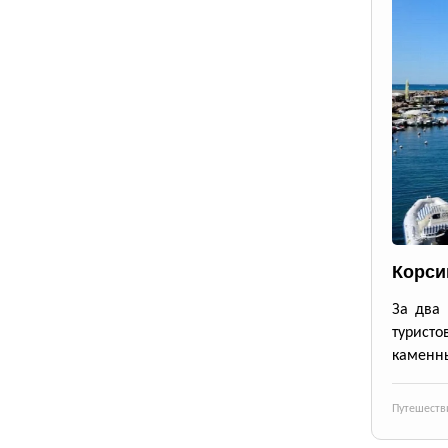
Корси
За два 
турист
каменны
Путешеств