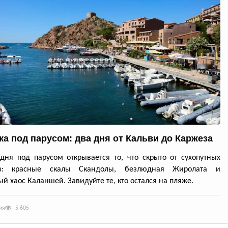
ка под парусом: два дня от Кальви до Каржеза
дня под парусом открывается то, что скрыто от сухопутных
ов: красные скалы Скандолы, безлюдная Жиролата и
й хаос Каланшей. Завидуйте те, кто остался на пляже.
ия
5 605