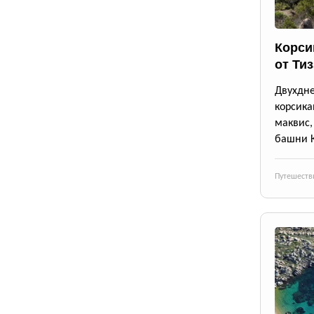
Корси
от Ти
Двухдн
корсика
маквис
башни 
Путешеств