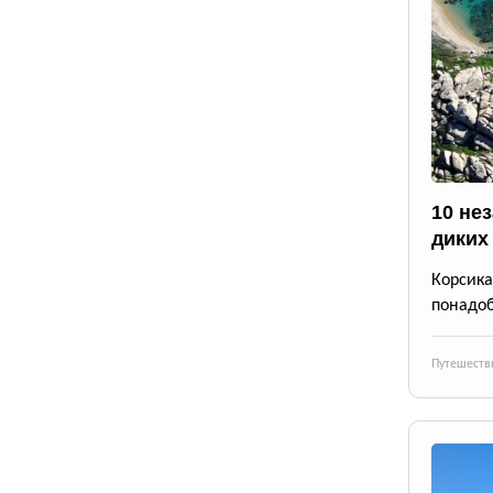
10 не
диких
Корсика
понадоб
Путешеств