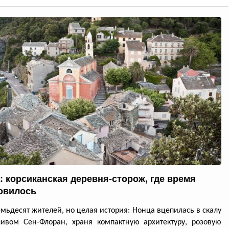
: корсиканская деревня-сторож, где время
овилось
емьдесят жителей, но целая история: Нонца вцепилась в скалу
ивом Сен-Флоран, храня компактную архитектуру, розовую