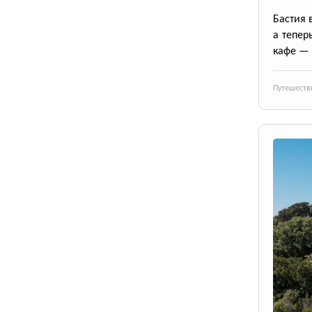
Бастия 
а тепер
кафе — 
Путешеств