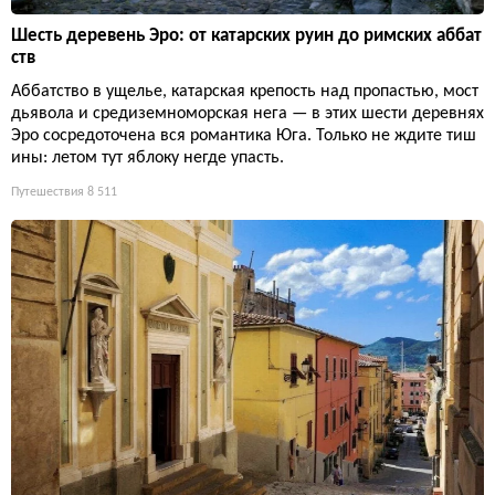
Шесть деревень Эро: от катарских руин до римских аббат
ств
Аббатство в ущелье, катарская крепость над пропастью, мост
дьявола и средиземноморская нега — в этих шести деревнях
Эро сосредоточена вся романтика Юга. Только не ждите тиш
ины: летом тут яблоку негде упасть.
Путешествия
8 511