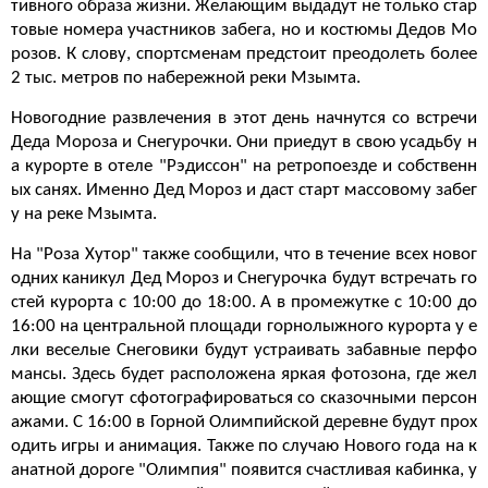
тивного образа жизни. Желающим выдадут не только стар
товые номера участников забега, но и костюмы Дедов Мо
розов. К слову, спортсменам предстоит преодолеть более
2 тыс. метров по набережной реки Мзымта.
Новогодние развлечения в этот день начнутся со встречи
Деда Мороза и Снегурочки. Они приедут в свою усадьбу н
а курорте в отеле "Рэдиссон" на ретропоезде и собственн
ых санях. Именно Дед Мороз и даст старт массовому забег
у на реке Мзымта.
На "Роза Хутор" также сообщили, что в течение всех новог
одних каникул Дед Мороз и Снегурочка будут встречать го
стей курорта с 10:00 до 18:00. А в промежутке с 10:00 до
16:00 на центральной площади горнолыжного курорта у е
лки веселые Снеговики будут устраивать забавные перфо
мансы. Здесь будет расположена яркая фотозона, где жел
ающие смогут сфотографироваться со сказочными персон
ажами. С 16:00 в Горной Олимпийской деревне будут прох
одить игры и анимация. Также по случаю Нового года на к
анатной дороге "Олимпия" появится счастливая кабинка, у