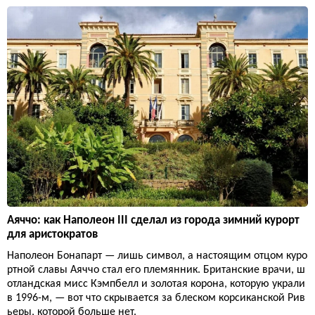
Аяччо: как Наполеон III сделал из города зимний курорт
для аристократов
Наполеон Бонапарт — лишь символ, а настоящим отцом куро
ртной славы Аяччо стал его племянник. Британские врачи, ш
отландская мисс Кэмпбелл и золотая корона, которую украли
в 1996-м, — вот что скрывается за блеском корсиканской Рив
ьеры, которой больше нет.