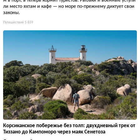
м в порт, а теперь кормит туристов. Рыбаки и военные уступи
ли место яхтам и кафе — но море по-прежнему диктует свои
законы.
Путешествия
5 659
Корсиканское побережье без толп: двухдневный трек от
Тиззано до Кампоморо через маяк Сенетоза