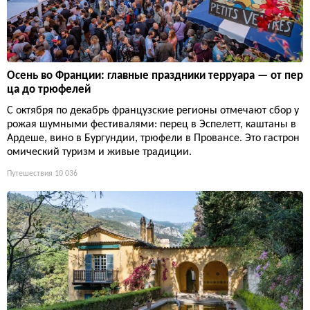
Осень во Франции: главные праздники терруара — от пер
ца до трюфелей
С октября по декабрь французские регионы отмечают сбор у
рожая шумными фестивалями: перец в Эспелетт, каштаны в
Ардеше, вино в Бургундии, трюфели в Провансе. Это гастрон
омический туризм и живые традиции.
Путешествия
10 036