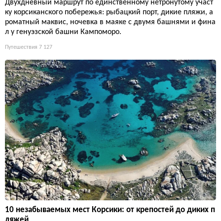
Двухдневный маршрут по единственному нетронутому участ
ку корсиканского побережья: рыбацкий порт, дикие пляжи, а
роматный маквис, ночевка в маяке с двумя башнями и фина
л у генуэзской башни Кампоморо.
Путешествия
7 127
10 незабываемых мест Корсики: от крепостей до диких п
ляжей