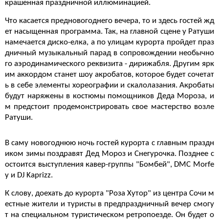
крашенная праздничной иллюминацией.
Что касается предновогоднего вечера, то и здесь гостей жд
ет насыщенная программа. Так, на главной сцене у Ратуши
намечается диско-елка, а по улицам курорта пройдет праз
дничный музыкальный парад в сопровождении необычно
го аэродинамического реквизита - дирижабля. Другим ярк
им аккордом станет шоу акробатов, которое будет сочетат
ь в себе элементы хореографии и скалолазания. Акробаты
будут наряжены в костюмы помощников Деда Мороза, и
м предстоит продемонстрировать свое мастерство возле
Ратуши.
В саму новогоднюю ночь гостей курорта с главным праздн
иком зимы поздравят Дед Мороз и Снегурочка. Позднее с
остоится выступления кавер-группы "Бомбей", DMC Morfe
y и DJ Kaprizz.
К слову, доехать до курорта "Роза Хутор" из центра Сочи м
естные жители и туристы в предпраздничный вечер смогу
т на специальном туристическом ретропоезде. Он будет о