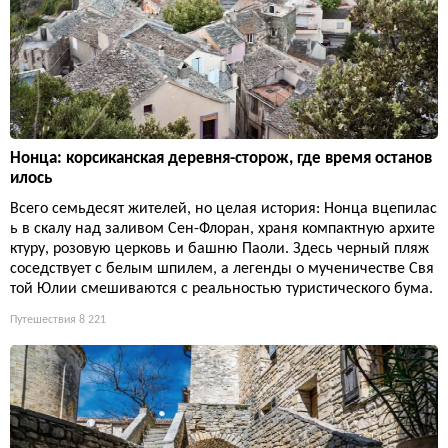
Нонца: корсиканская деревня-сторож, где время останов
илось
Всего семьдесят жителей, но целая история: Нонца вцепилас
ь в скалу над заливом Сен-Флоран, храня компактную архите
ктуру, розовую церковь и башню Паоли. Здесь черный пляж
соседствует с белым шпилем, а легенды о мученичестве Свя
той Юлии смешиваются с реальностью туристического бума.
Путешествия
8 221