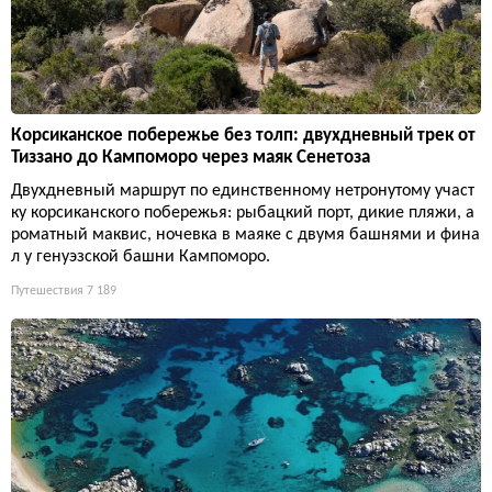
Корсиканское побережье без толп: двухдневный трек от
Тиззано до Кампоморо через маяк Сенетоза
Двухдневный маршрут по единственному нетронутому участ
ку корсиканского побережья: рыбацкий порт, дикие пляжи, а
роматный маквис, ночевка в маяке с двумя башнями и фина
л у генуэзской башни Кампоморо.
Путешествия
7 189