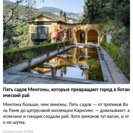
Пять садов Ментоны, которые превращают город в ботан
ический рай
Ментона больше, чем лимоны. Пять садов — от тропиков Ва
ль Раме до цитрусовой коллекции Карнолес — доказывают: а
нгличане и гонщик создали рай. Хотя лимонов тут вагон, и эт
о не шутка.
Путешествия
10 866