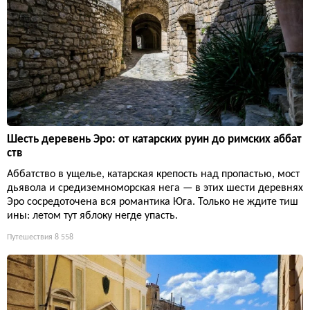
Шесть деревень Эро: от катарских руин до римских аббат
ств
Аббатство в ущелье, катарская крепость над пропастью, мост
дьявола и средиземноморская нега — в этих шести деревнях
Эро сосредоточена вся романтика Юга. Только не ждите тиш
ины: летом тут яблоку негде упасть.
Путешествия
8 558