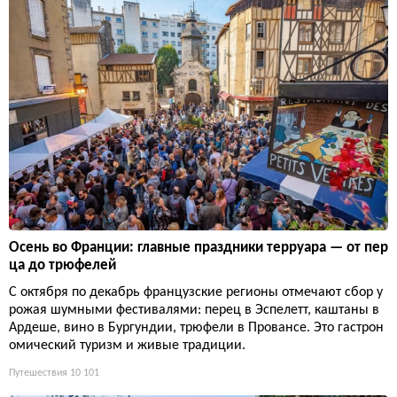
Осень во Франции: главные праздники терруара — от пер
ца до трюфелей
С октября по декабрь французские регионы отмечают сбор у
рожая шумными фестивалями: перец в Эспелетт, каштаны в
Ардеше, вино в Бургундии, трюфели в Провансе. Это гастрон
омический туризм и живые традиции.
Путешествия
10 101