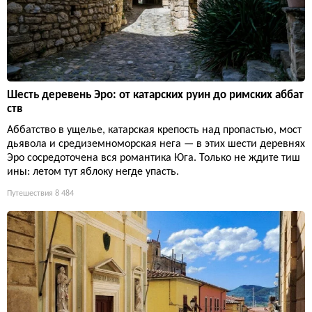
Шесть деревень Эро: от катарских руин до римских аббат
ств
Аббатство в ущелье, катарская крепость над пропастью, мост
дьявола и средиземноморская нега — в этих шести деревнях
Эро сосредоточена вся романтика Юга. Только не ждите тиш
ины: летом тут яблоку негде упасть.
Путешествия
8 484