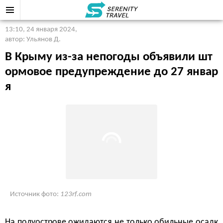
13:10, 24 января 2024
,
автор: Ульянов Д.
В Крыму из-за непогоды объявили шт
ормовое предупреждение до 27 январ
я
Источник фото:
123rf.com
На полуострове ожидаются не только обильные осадк