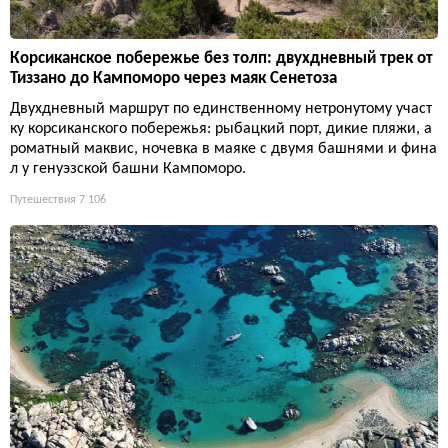
Корсиканское побережье без толп: двухдневный трек от
Тиззано до Кампоморо через маяк Сенетоза
Двухдневный маршрут по единственному нетронутому участ
ку корсиканского побережья: рыбацкий порт, дикие пляжи, а
роматный маквис, ночевка в маяке с двумя башнями и фина
л у генуэзской башни Кампоморо.
Путешествия
7 106