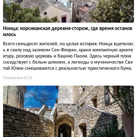
Нонца: корсиканская деревня-сторож, где время останов
илось
Всего семьдесят жителей, но целая история: Нонца вцепилас
ь в скалу над заливом Сен-Флоран, храня компактную архите
ктуру, розовую церковь и башню Паоли. Здесь черный пляж
соседствует с белым шпилем, а легенды о мученичестве Свя
той Юлии смешиваются с реальностью туристического бума.
Путешествия
8 131