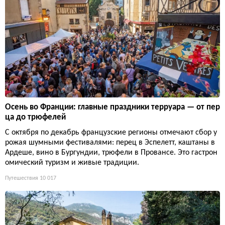
Осень во Франции: главные праздники терруара — от пер
ца до трюфелей
С октября по декабрь французские регионы отмечают сбор у
рожая шумными фестивалями: перец в Эспелетт, каштаны в
Ардеше, вино в Бургундии, трюфели в Провансе. Это гастрон
омический туризм и живые традиции.
Путешествия
10 017