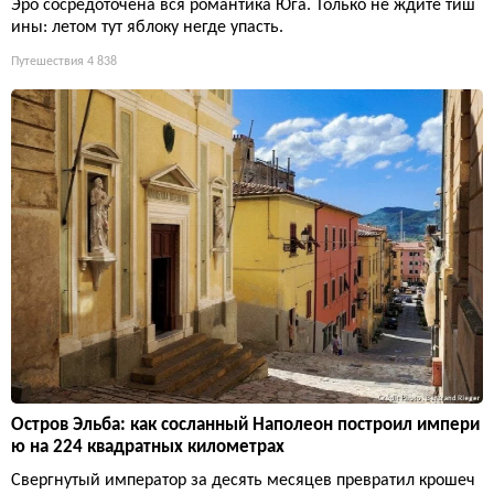
Эро сосредоточена вся романтика Юга. Только не ждите тиш
ины: летом тут яблоку негде упасть.
Путешествия
4 838
Остров Эльба: как сосланный Наполеон построил импери
ю на 224 квадратных километрах
Свергнутый император за десять месяцев превратил крошеч