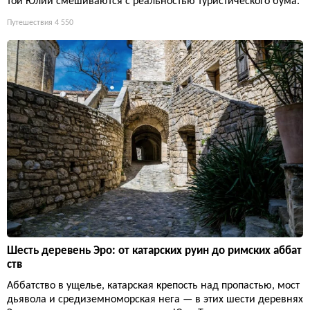
той Юлии смешиваются с реальностью туристического бума.
Путешествия
4 550
Шесть деревень Эро: от катарских руин до римских аббат
ств
Аббатство в ущелье, катарская крепость над пропастью, мост
дьявола и средиземноморская нега — в этих шести деревнях