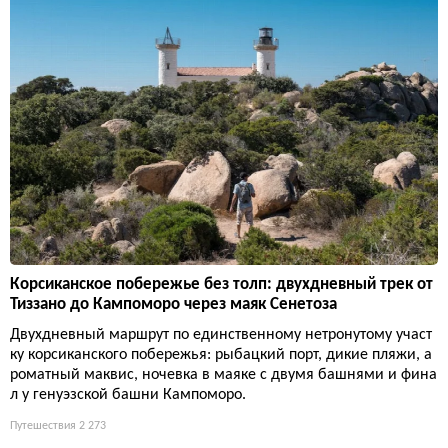
Корсиканское побережье без толп: двухдневный трек от
Тиззано до Кампоморо через маяк Сенетоза
Двухдневный маршрут по единственному нетронутому участ
ку корсиканского побережья: рыбацкий порт, дикие пляжи, а
роматный маквис, ночевка в маяке с двумя башнями и фина
л у генуэзской башни Кампоморо.
Путешествия
2 273