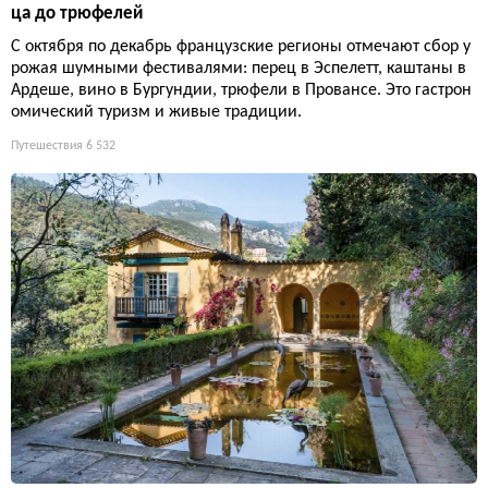
ца до трюфелей
С октября по декабрь французские регионы отмечают сбор у
рожая шумными фестивалями: перец в Эспелетт, каштаны в
Ардеше, вино в Бургундии, трюфели в Провансе. Это гастрон
омический туризм и живые традиции.
Путешествия
6 532