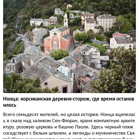
Нонца: корсиканская деревня-сторож, где время останов
илось
Всего семьдесят жителей, но целая история: Нонца вцепилас
ь в скалу над заливом Сен-Флоран, храня компактную архите
ктуру, розовую церковь и башню Паоли. Здесь черный пляж
соседствует с белым шпилем, а легенды о мученичестве Свя