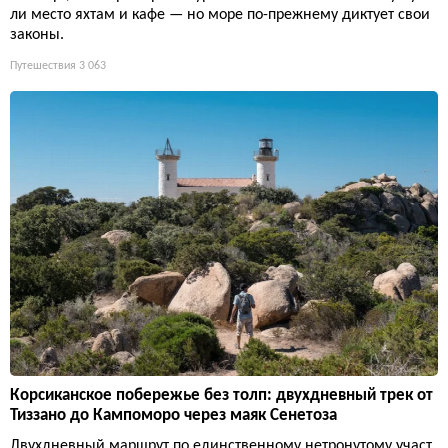
ли место яхтам и кафе — но море по-прежнему диктует свои
законы.
Путешествия
3 063
Корсиканское побережье без толп: двухдневный трек от
Тиззано до Кампоморо через маяк Сенетоза
Двухдневный маршрут по единственному нетронутому участ