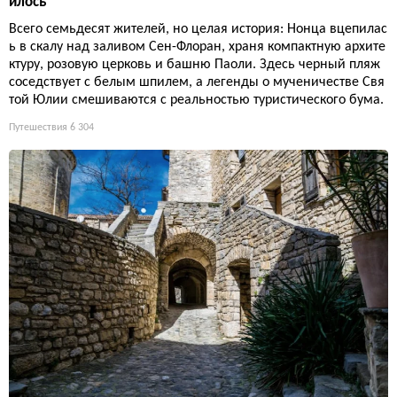
илось
Всего семьдесят жителей, но целая история: Нонца вцепилас
ь в скалу над заливом Сен-Флоран, храня компактную архите
ктуру, розовую церковь и башню Паоли. Здесь черный пляж
соседствует с белым шпилем, а легенды о мученичестве Свя
той Юлии смешиваются с реальностью туристического бума.
Путешествия
6 304