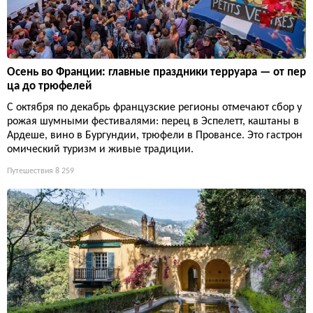
Осень во Франции: главные праздники терруара — от пер
ца до трюфелей
С октября по декабрь французские регионы отмечают сбор у
рожая шумными фестивалями: перец в Эспелетт, каштаны в
Ардеше, вино в Бургундии, трюфели в Провансе. Это гастрон
омический туризм и живые традиции.
Путешествия
8 259