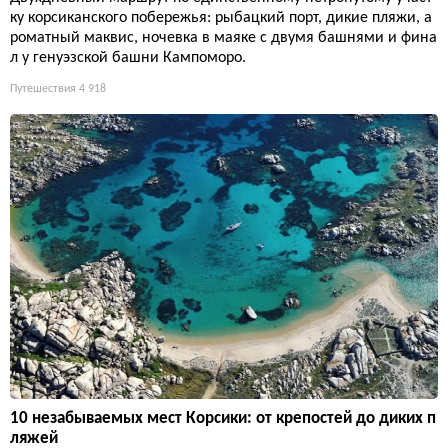
ку корсиканского побережья: рыбацкий порт, дикие пляжи, а
роматный маквис, ночевка в маяке с двумя башнями и фина
л у генуэзской башни Кампоморо.
Путешествия
4 918
10 незабываемых мест Корсики: от крепостей до диких п
ляжей