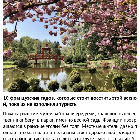
10 французских садов, которые стоит посетить этой весно
й, пока их не заполнили туристы
Пока парижские музеи забиты очередями, знающие путешес
твенники бегут в парки: именно весной сады Франции превр
ащаются в райские уголки без толп. Местные жители давно п
оняли, что магнолии и тюльпаны стоят дороже любых карти
н, а вдохновение здесь разлито в воздухе вместе с пыльцой.