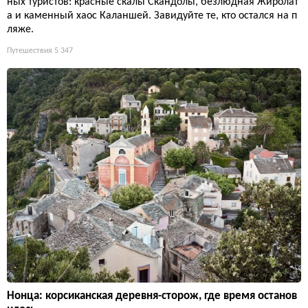
ных туристов: красные скалы Скандолы, безлюдная Жиролат
а и каменный хаос Каланшей. Завидуйте те, кто остался на п
ляже.
Путешествия
5 347
Нонца: корсиканская деревня-сторож, где время останов