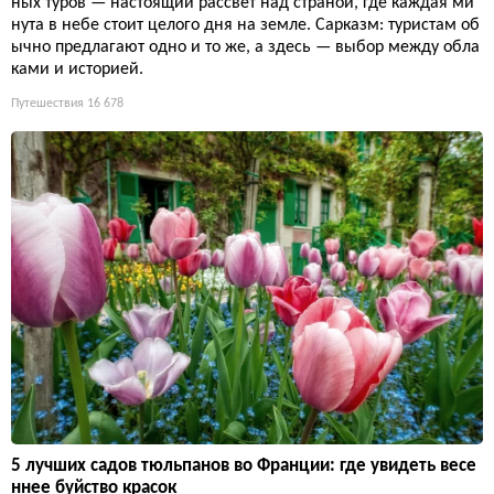
ных туров — настоящий рассвет над страной, где каждая ми
нута в небе стоит целого дня на земле. Сарказм: туристам об
ычно предлагают одно и то же, а здесь — выбор между обла
ками и историей.
Путешествия
16 678
5 лучших садов тюльпанов во Франции: где увидеть весе
ннее буйство красок