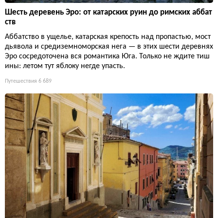
Шесть деревень Эро: от катарских руин до римских аббат
ств
Аббатство в ущелье, катарская крепость над пропастью, мост
дьявола и средиземноморская нега — в этих шести деревнях
Эро сосредоточена вся романтика Юга. Только не ждите тиш
ины: летом тут яблоку негде упасть.
Путешествия
6 689