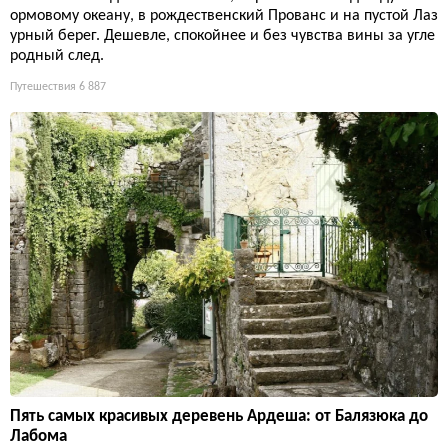
ормовому океану, в рождественский Прованс и на пустой Лаз
урный берег. Дешевле, спокойнее и без чувства вины за угле
родный след.
Путешествия
6 887
Пять самых красивых деревень Ардеша: от Балязюка до
Лабома