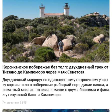
Корсиканское побережье без толп: двухдневный трек от
Тиззано до Кампоморо через маяк Сенетоза
Двухдневный маршрут по единственному нетронутому участ
ку корсиканского побережья: рыбацкий порт, дикие пляжи, а
роматный маквис, ночевка в маяке с двумя башнями и фина
л у генуэзской башни Кампоморо.
Путешествия
3 545