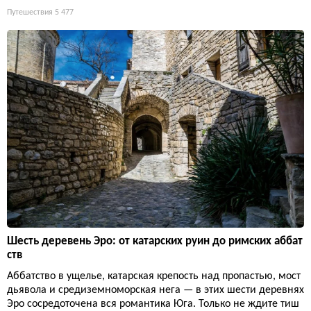
Путешествия
5 477
Шесть деревень Эро: от катарских руин до римских аббат
ств
Аббатство в ущелье, катарская крепость над пропастью, мост
дьявола и средиземноморская нега — в этих шести деревнях
Эро сосредоточена вся романтика Юга. Только не ждите тиш