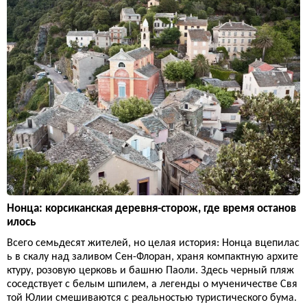
Нонца: корсиканская деревня-сторож, где время останов
илось
Всего семьдесят жителей, но целая история: Нонца вцепилас
ь в скалу над заливом Сен-Флоран, храня компактную архите
ктуру, розовую церковь и башню Паоли. Здесь черный пляж
соседствует с белым шпилем, а легенды о мученичестве Свя
той Юлии смешиваются с реальностью туристического бума.