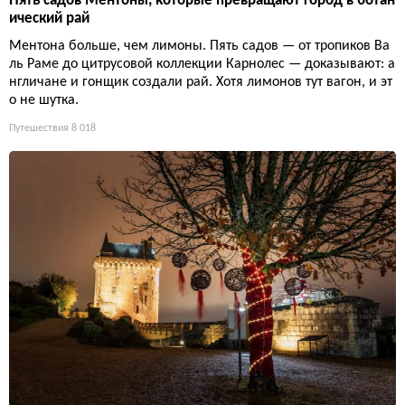
Пять садов Ментоны, которые превращают город в ботан
ический рай
Ментона больше, чем лимоны. Пять садов — от тропиков Ва
ль Раме до цитрусовой коллекции Карнолес — доказывают: а
нгличане и гонщик создали рай. Хотя лимонов тут вагон, и эт
о не шутка.
Путешествия
8 018