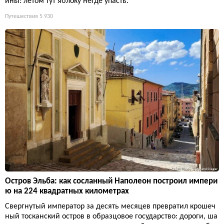
ины: летом тут яблоку негде упасть.
Путешествия
5 930
Остров Эльба: как сосланный Наполеон построил импери
ю на 224 квадратных километрах
Свергнутый император за десять месяцев превратил крошеч
ный тосканский остров в образцовое государство: дороги, ша