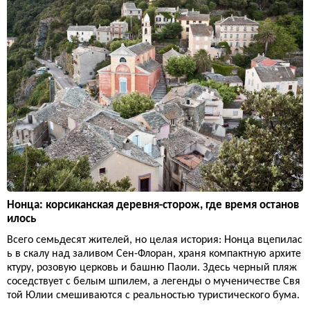
Нонца: корсиканская деревня-сторож, где время останов
илось
Всего семьдесят жителей, но целая история: Нонца вцепилас
ь в скалу над заливом Сен-Флоран, храня компактную архите
ктуру, розовую церковь и башню Паоли. Здесь черный пляж
соседствует с белым шпилем, а легенды о мученичестве Свя
той Юлии смешиваются с реальностью туристического бума.