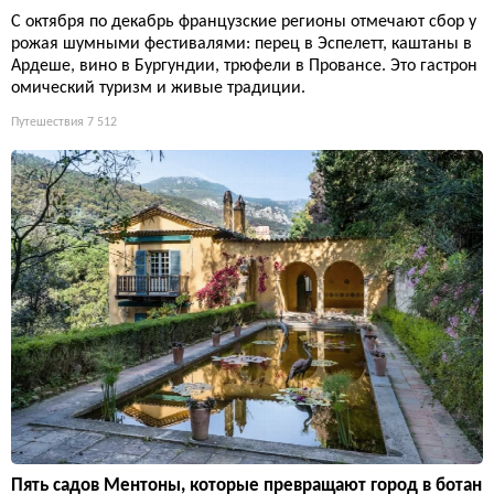
С октября по декабрь французские регионы отмечают сбор у
рожая шумными фестивалями: перец в Эспелетт, каштаны в
Ардеше, вино в Бургундии, трюфели в Провансе. Это гастрон
омический туризм и живые традиции.
Путешествия
7 512
Пять садов Ментоны, которые превращают город в ботан