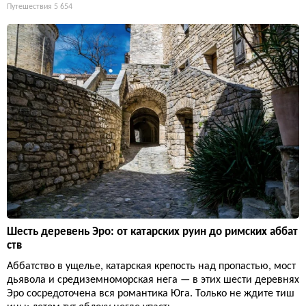
Путешествия
5 654
Шесть деревень Эро: от катарских руин до римских аббат
ств
Аббатство в ущелье, катарская крепость над пропастью, мост
дьявола и средиземноморская нега — в этих шести деревнях
Эро сосредоточена вся романтика Юга. Только не ждите тиш