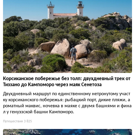
Корсиканское побережье без толп: двухдневный трек от
Тиззано до Кампоморо через маяк Сенетоза
Двухдневный маршрут по единственному нетронутому участ
ку корсиканского побережья: рыбацкий порт, дикие пляжи, а
роматный маквис, ночевка в маяке с двумя башнями и фина
л у генуэзской башни Кампоморо.
Путешествия
3 825