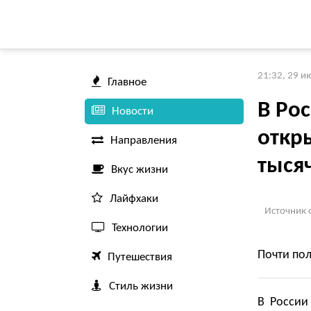
21:32, 29 и
Главное
В Ро
Новости
откр
Направления
тыся
Вкус жизни
Лайфхаки
Источник 
Технологии
Почти пол
Путешествия
Стиль жизни
В России