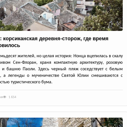
: корсиканская деревня-сторож, где время
овилось
емьдесят жителей, но целая история: Нонца вцепилась в скалу
ивом Сен-Флоран, храня компактную архитектуру, розовую
ь и башню Паоли. Здесь черный пляж соседствует с белым
, а легенды о мученичестве Святой Юлии смешиваются с
стью туристического бума.
ия
1 654