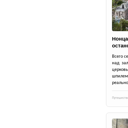
Нонца
остан
Всего с
над зал
церков
шпилем
реально
Путешеств