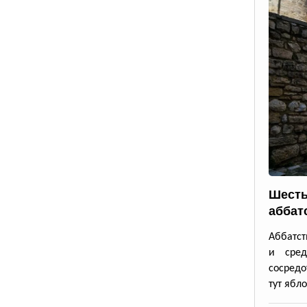
Шесть
аббат
Аббатст
и сре
сосредо
тут ябло