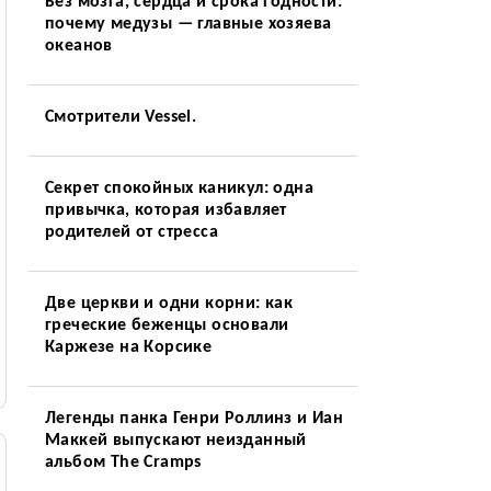
Без мозга, сердца и срока годности:
почему медузы — главные хозяева
океанов
Смотрители Vessel.
Секрет спокойных каникул: одна
привычка, которая избавляет
родителей от стресса
Две церкви и одни корни: как
греческие беженцы основали
Каржезе на Корсике
Легенды панка Генри Роллинз и Иан
Маккей выпускают неизданный
альбом The Cramps