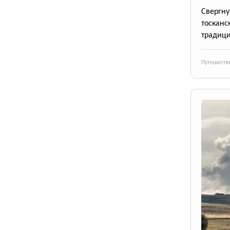
Свергн
тосканс
традици
Путешеств