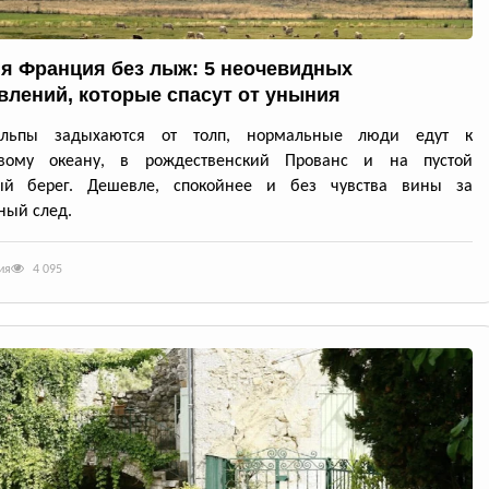
я Франция без лыж: 5 неочевидных
влений, которые спасут от уныния
льпы задыхаются от толп, нормальные люди едут к
вому океану, в рождественский Прованс и на пустой
ый берег. Дешевле, спокойнее и без чувства вины за
ный след.
ия
4 095