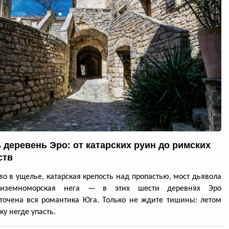
 деревень Эро: от катарских руин до римских
ств
во в ущелье, катарская крепость над пропастью, мост дьявола
диземноморская нега — в этих шести деревнях Эро
точена вся романтика Юга. Только не ждите тишины: летом
ку негде упасть.