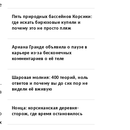
е
Пять природных бассейнов Корсики:
где искать бирюзовые купели и
почему это не просто пляж
Ариана Гранде объявила о паузе в
карьере из-за бесконечных
комментариев о её теле
Шаровая молния: 400 теорий, ноль
.
ответов и почему вы до сих пор не
видели её вживую
в
Нонца: корсиканская деревня-
о
сторож, где время остановилось
х