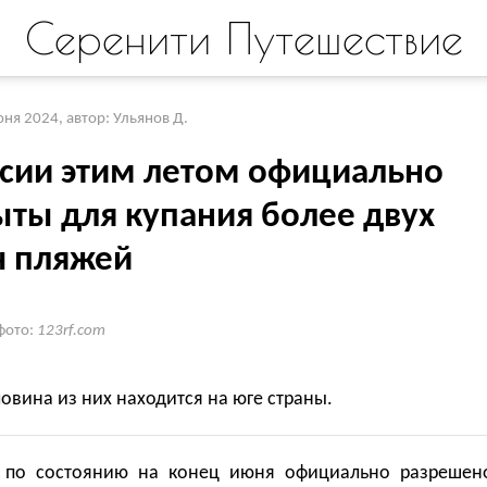
Серенити Путешествие
юня 2024
,
автор: Ульянов Д.
ссии этим летом официально
ыты для купания более двух
ч пляжей
фото:
123rf.com
овина из них находится на юге страны.
 по состоянию на конец июня официально разрешен