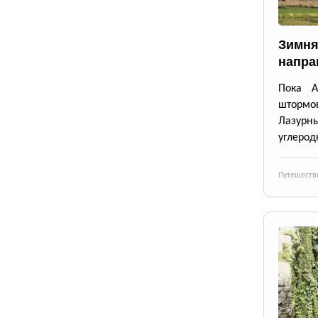
Зимня
напра
Пока А
штормо
Лазурн
углерод
Путешеств