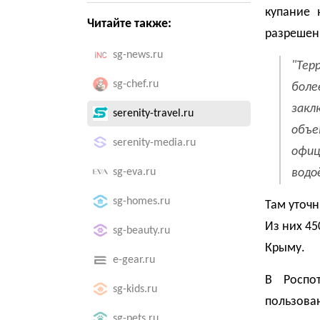
купание 
Читайте также:
разрешен
sg-news.ru
"Тер
sg-chef.ru
бол
закл
serenity-travel.ru
объе
serenity-media.ru
офиц
sg-eva.ru
водо
sg-homes.ru
Там уточн
Из них 45
sg-beauty.ru
Крыму.
e-gear.ru
В Роспо
sg-kids.ru
пользова
sg-pets.ru