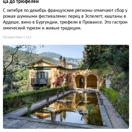
ца до трюфелей
С октября по декабрь французские регионы отмечают сбор у
рожая шумными фестивалями: перец в Эспелетт, каштаны в
Ардеше, вино в Бургундии, трюфели в Провансе. Это гастрон
омический туризм и живые традиции.
Путешествия
5 511