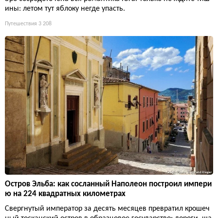
ины: летом тут яблоку негде упасть.
Путешествия
3 208
Остров Эльба: как сосланный Наполеон построил импери
ю на 224 квадратных километрах
Свергнутый император за десять месяцев превратил крошеч