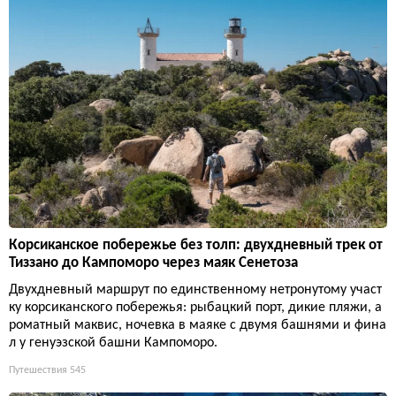
Корсиканское побережье без толп: двухдневный трек от
Тиззано до Кампоморо через маяк Сенетоза
Двухдневный маршрут по единственному нетронутому участ
ку корсиканского побережья: рыбацкий порт, дикие пляжи, а
роматный маквис, ночевка в маяке с двумя башнями и фина
л у генуэзской башни Кампоморо.
Путешествия
545