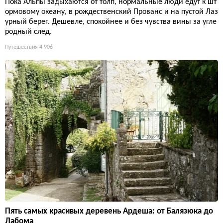
Пока Альпы задыхаются от толп, нормальные люди едут к шт
ормовому океану, в рождественский Прованс и на пустой Лаз
урный берег. Дешевле, спокойнее и без чувства вины за угле
родный след.
Путешествия
4 906
Пять самых красивых деревень Ардеша: от Балязюка до
Лабома