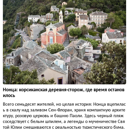
Нонца: корсиканская деревня-сторож, где время останов
илось
Всего семьдесят жителей, но целая история: Нонца вцепилас
ь в скалу над заливом Сен-Флоран, храня компактную архите
ктуру, розовую церковь и башню Паоли. Здесь черный пляж
соседствует с белым шпилем, а легенды о мученичестве Свя
той Юлии смешиваются с реальностью туристического бума.