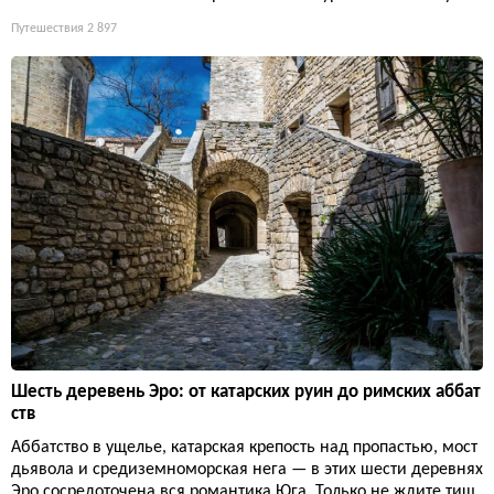
Путешествия
2 897
Шесть деревень Эро: от катарских руин до римских аббат
ств
Аббатство в ущелье, катарская крепость над пропастью, мост
дьявола и средиземноморская нега — в этих шести деревнях
Эро сосредоточена вся романтика Юга. Только не ждите тиш