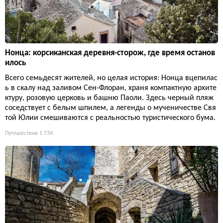
Нонца: корсиканская деревня-сторож, где время останов
илось
Всего семьдесят жителей, но целая история: Нонца вцепилас
ь в скалу над заливом Сен-Флоран, храня компактную архите
ктуру, розовую церковь и башню Паоли. Здесь черный пляж
соседствует с белым шпилем, а легенды о мученичестве Свя
той Юлии смешиваются с реальностью туристического бума.
Путешествия
1 734