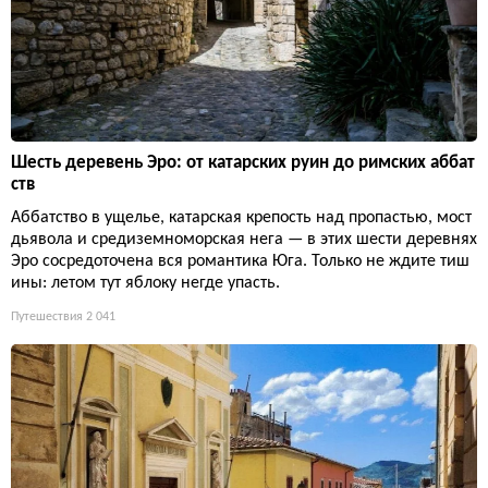
Шесть деревень Эро: от катарских руин до римских аббат
ств
Аббатство в ущелье, катарская крепость над пропастью, мост
дьявола и средиземноморская нега — в этих шести деревнях
Эро сосредоточена вся романтика Юга. Только не ждите тиш
ины: летом тут яблоку негде упасть.
Путешествия
2 041