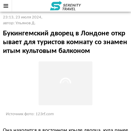
23:13, 23 июля 2024
,
автор: Ульянов Д.
Букингемский дворец в Лондоне откр
ывает для туристов комнату со знамен
итым культовым балконом
Источник фото:
123rf.com
Она находится в восточном крыле дворца, куда ранее