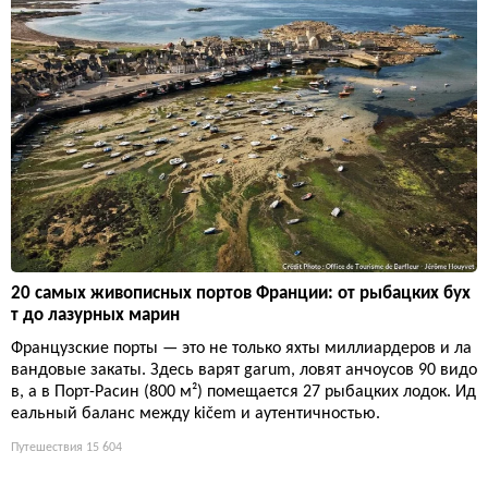
20 самых живописных портов Франции: от рыбацких бух
т до лазурных марин
Французские порты — это не только яхты миллиардеров и ла
вандовые закаты. Здесь варят garum, ловят анчоусов 90 видо
в, а в Порт-Расин (800 м²) помещается 27 рыбацких лодок. Ид
еальный баланс между kičem и аутентичностью.
Путешествия
15 604