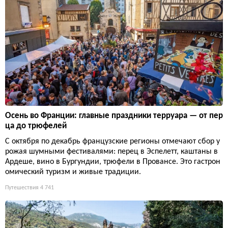
Осень во Франции: главные праздники терруара — от пер
ца до трюфелей
С октября по декабрь французские регионы отмечают сбор у
рожая шумными фестивалями: перец в Эспелетт, каштаны в
Ардеше, вино в Бургундии, трюфели в Провансе. Это гастрон
омический туризм и живые традиции.
Путешествия
4 741