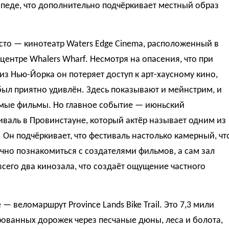
педе, что дополнительно подчёркивает местный образ
сто — кинотеатр Waters Edge Cinema, расположенный в
центре Whalers Wharf. Несмотря на опасения, что при
из Нью-Йорка он потеряет доступ к арт-хаусному кино,
был приятно удивлён. Здесь показывают и мейнстрим, и
мые фильмы. Но главное событие — июньский
валь в Провинстауне, который актёр называет одним из
Он подчёркивает, что фестиваль настолько камерный, чт
но познакомиться с создателями фильмов, а сам зал
сего два кинозала, что создаёт ощущение частного
 — веломаршрут Province Lands Bike Trail. Это 7,3 мили
ованных дорожек через песчаные дюны, леса и болота,