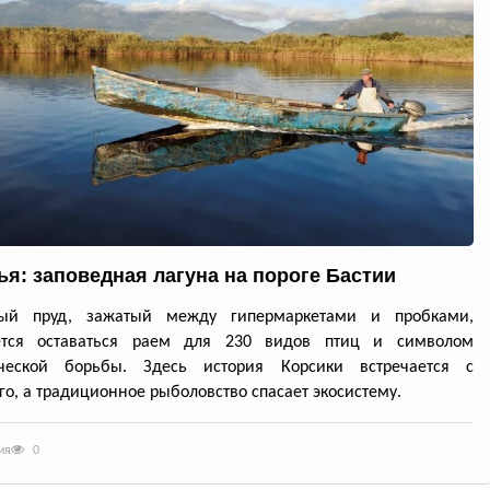
ья: заповедная лагуна на пороге Бастии
ый пруд, зажатый между гипермаркетами и пробками,
ется оставаться раем для 230 видов птиц и символом
ической борьбы. Здесь история Корсики встречается с
о, а традиционное рыболовство спасает экосистему.
ия
0