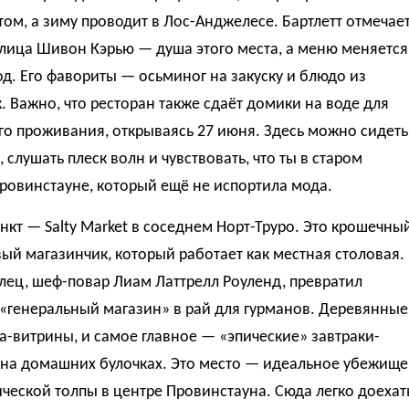
том, а зиму проводит в Лос-Анджелесе. Бартлетт отмечает
лица Шивон Кэрью — душа этого места, а меню меняется
д. Его фавориты — осьминог на закуску и блюдо из
 Важно, что ресторан также сдаёт домики на воде для
о проживания, открываясь 27 июня. Здесь можно сидеть
, слушать плеск волн и чувствовать, что ты в старом
ровинстауне, который ещё не испортила мода.
нкт — Salty Market в соседнем Норт-Труро. Это крошечны
ый магазинчик, который работает как местная столовая.
лец, шеф-повар Лиам Латтрелл Роуленд, превратил
«генеральный магазин» в рай для гурманов. Деревянные
а-витрины, и самое главное — «эпические» завтраки-
 на домашних булочках. Это место — идеальное убежище
ической толпы в центре Провинстауна. Сюда легко доехат