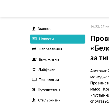
16:52, 27 и
Главное
Пров
Новости
«Бело
Направления
за т
Вкус жизни
Лайфхаки
Австрали
менедже
Технологии
Провинста
мысе Ко
Путешествия
«пустын
Стиль жизни
спрятатьс