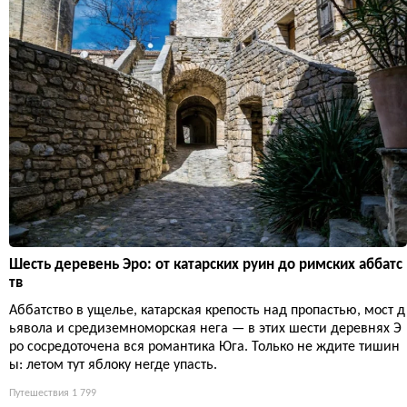
Шесть деревень Эро: от катарских руин до римских аббатс
тв
Аббатство в ущелье, катарская крепость над пропастью, мост д
ьявола и средиземноморская нега — в этих шести деревнях Э
ро сосредоточена вся романтика Юга. Только не ждите тишин
ы: летом тут яблоку негде упасть.
Путешествия
1 799