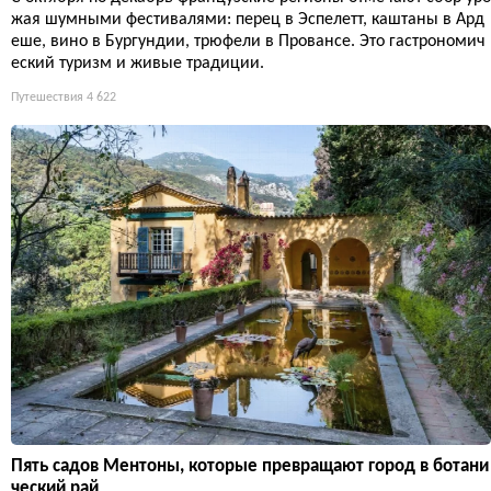
жая шумными фестивалями: перец в Эспелетт, каштаны в Ард
еше, вино в Бургундии, трюфели в Провансе. Это гастрономич
еский туризм и живые традиции.
Путешествия
4 622
Пять садов Ментоны, которые превращают город в ботани
ческий рай