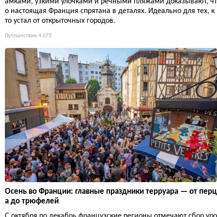
амками, узкими улочками и речными пляжами доказывают, чт
о настоящая Франция спрятана в деталях. Идеально для тех, к
то устал от открыточных городов.
Путешествия
4 073
Осень во Франции: главные праздники терруара — от перц
а до трюфелей
С октября по декабрь французские регионы отмечают сбор уро