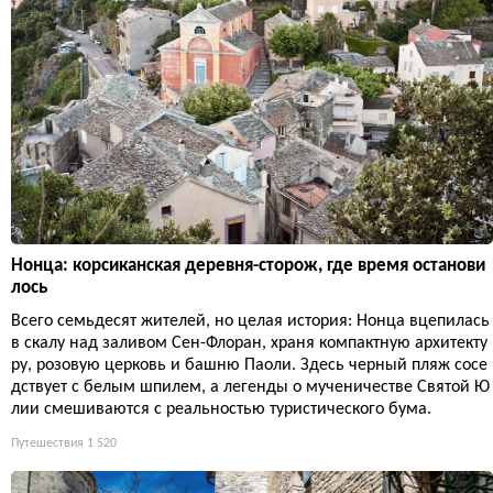
Нонца: корсиканская деревня-сторож, где время останови
лось
Всего семьдесят жителей, но целая история: Нонца вцепилась
в скалу над заливом Сен-Флоран, храня компактную архитекту
ру, розовую церковь и башню Паоли. Здесь черный пляж сосе
дствует с белым шпилем, а легенды о мученичестве Святой Ю
лии смешиваются с реальностью туристического бума.
Путешествия
1 520