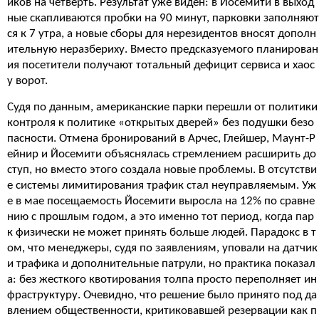
иков на четверть. Результат уже виден: в Йосемити в выход
ные скапливаются пробки на 90 минут, парковки заполняют
ся к 7 утра, а новые сборы для нерезидентов вносят дополн
ительную неразбериху. Вместо предсказуемого планирован
ия посетители получают тотальный дефицит сервиса и хаос
у ворот.
Судя по данным, американские парки перешли от политики
контроля к политике «открытых дверей» без подушки безо
пасности. Отмена бронирований в Арчес, Глейшер, Маунт-Р
ейнир и Йосемити объяснялась стремлением расширить до
ступ, но вместо этого создала новые проблемы. В отсутстви
е системы лимитирования трафик стал неуправляемым. Уж
е в мае посещаемость Йосемити выросла на 12% по сравне
нию с прошлым годом, а это именно тот период, когда пар
к физически не может принять больше людей. Парадокс в т
ом, что менеджеры, судя по заявлениям, уповали на датчик
и трафика и дополнительные патрули, но практика показал
а: без жесткого квотирования толпа просто переполняет ин
фраструктуру. Очевидно, что решение было принято под да
влением общественности, критиковавшей резервации как п