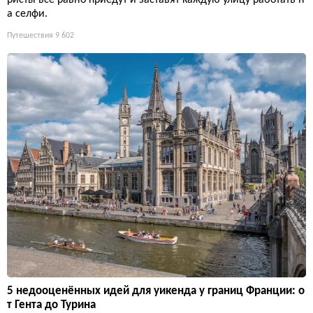
а селфи.
Путешествия
9 602
5 недооценённых идей для уикенда у границ Франции: о
т Гента до Турина