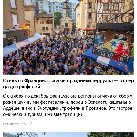
Осень во Франции: главные праздники терруара — от пер
ца до трюфелей
С октября по декабрь французские регионы отмечают сбор у
рожая шумными фестивалями: перец в Эспелетт, каштаны в
Ардеше, вино в Бургундии, трюфели в Провансе. Это гастрон
омический туризм и живые традиции.
Путешествия
5 438