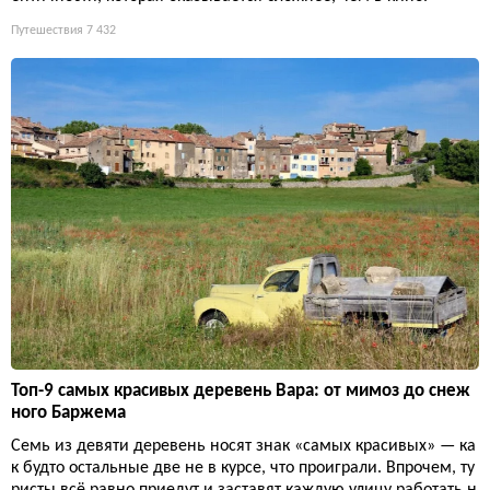
Путешествия
7 432
Топ-9 самых красивых деревень Вара: от мимоз до снеж
ного Баржема
Семь из девяти деревень носят знак «самых красивых» — ка
к будто остальные две не в курсе, что проиграли. Впрочем, ту
ристы всё равно приедут и заставят каждую улицу работать н