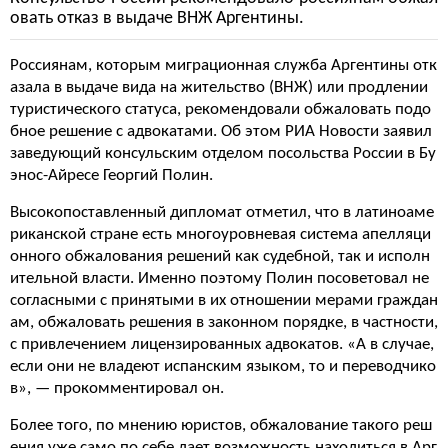
овать отказ в выдаче ВНЖ Аргентины.
Россиянам, которым миграционная служба Аргентины отк
азала в выдаче вида на жительство (ВНЖ) или продлении
туристического статуса, рекомендовали обжаловать подо
бное решение с адвокатами. Об этом РИА Новости заявил
заведующий консульским отделом посольства России в Бу
энос-Айресе Георгий Полин.
Высокопоставленный дипломат отметил, что в латиноаме
риканской стране есть многоуровневая система апелляци
онного обжалования решений как судебной, так и исполн
ительной власти. Именно поэтому Полин посоветовал не
согласными с принятыми в их отношении мерами граждан
ам, обжаловать решения в законном порядке, в частности,
с привлечением лицензированных адвокатов. «А в случае,
если они не владеют испанским языком, то и переводчико
в», — прокомментировал он.
Более того, по мнению юристов, обжалование такого реш
ения уже само по себе дает возможность находиться в Арг