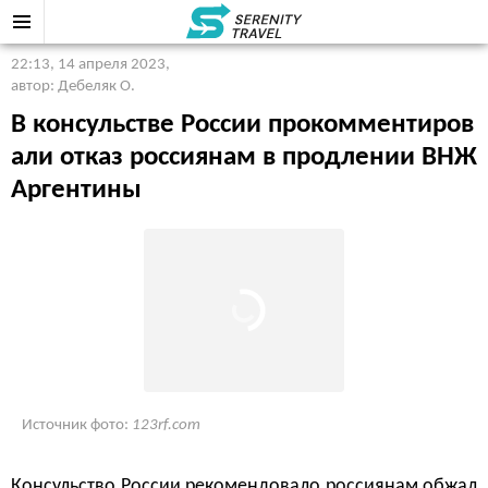
22:13, 14 апреля 2023
,
автор: Дебеляк О.
В консульстве России прокомментиров
али отказ россиянам в продлении ВНЖ
Аргентины
Источник фото:
123rf.com
Консульство России рекомендовало россиянам обжал