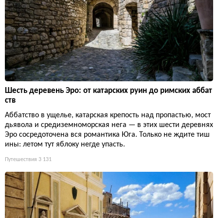
Шесть деревень Эро: от катарских руин до римских аббат
ств
Аббатство в ущелье, катарская крепость над пропастью, мост
дьявола и средиземноморская нега — в этих шести деревнях
Эро сосредоточена вся романтика Юга. Только не ждите тиш
ины: летом тут яблоку негде упасть.
Путешествия
3 131