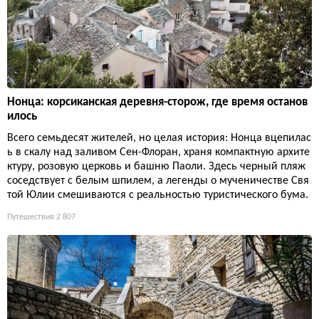
Нонца: корсиканская деревня-сторож, где время останов
илось
Всего семьдесят жителей, но целая история: Нонца вцепилас
ь в скалу над заливом Сен-Флоран, храня компактную архите
ктуру, розовую церковь и башню Паоли. Здесь черный пляж
соседствует с белым шпилем, а легенды о мученичестве Свя
той Юлии смешиваются с реальностью туристического бума.
Путешествия
2 807