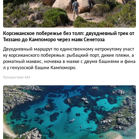
Корсиканское побережье без толп: двухдневный трек от
Тиззано до Кампоморо через маяк Сенетоза
Двухдневный маршрут по единственному нетронутому участ
ку корсиканского побережья: рыбацкий порт, дикие пляжи, а
роматный маквис, ночевка в маяке с двумя башнями и фина
л у генуэзской башни Кампоморо.
Путешествия
444