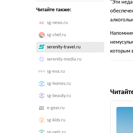
"Эти нед
Читайте также:
обеспече
алкогольн
sg-news.ru
Напомним
sg-chef.ru
немусульм
serenity-travel.ru
которым 
serenity-media.ru
sg-eva.ru
sg-homes.ru
Читайт
sg-beauty.ru
e-gear.ru
sg-kids.ru
sg-pets.ru