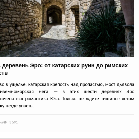
 деревень Эро: от катарских руин до римских
ств
во в ущелье, катарская крепость над пропастью, мост дьявола
диземноморская нега — в этих шести деревнях Эро
точена вся романтика Юга. Только не ждите тишины: летом
ку негде упасть.
ия
3 591