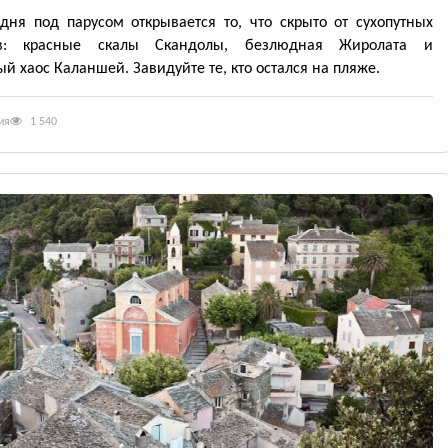
дня под парусом открывается то, что скрыто от сухопутных
ов: красные скалы Скандолы, безлюдная Жиролата и
й хаос Каланшей. Завидуйте те, кто остался на пляже.
ия
1 540