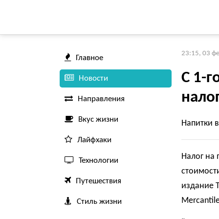
23:15, 03 ф
Главное
С 1-г
Новости
налог
Направления
Вкус жизни
Напитки в
Лайфхаки
Налог на 
Технологии
стоимости
Путешествия
издание Т
Mercantile
Стиль жизни