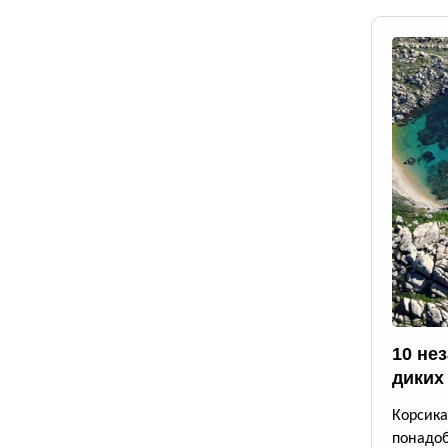
10 не
диких
Корсика
понадоб