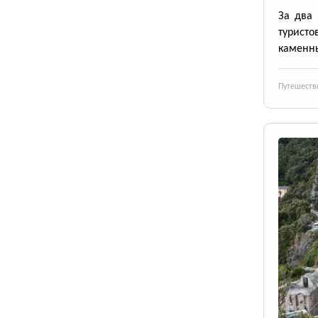
За два 
турист
каменны
Путешеств