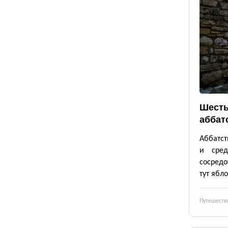
Шесть
аббат
Аббатст
и сре
сосредо
тут ябло
Путешеств