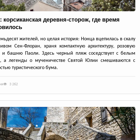
: корсиканская деревня-сторож, где время
овилось
емьдесят жителей, но целая история: Нонца вцепилась в скалу
ивом Сен-Флоран, храня компактную архитектуру, розовую
ь и башню Паоли. Здесь черный пляж соседствует с белым
, а легенды о мученичестве Святой Юлии смешиваются с
стью туристического бума.
ия
3 262