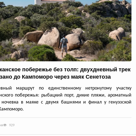
канское побережье без толп: двухдневный трек
ззано до Кампоморо через маяк Сенетоза
евный маршрут по единственному нетронутому участку
нского побережья: рыбацкий порт, дикие пляжи, ароматный
, ночевка в маяке с двумя башнями и финал у генуэзской
Кампоморо.
ия
929