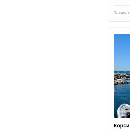
Путешеств
Корси