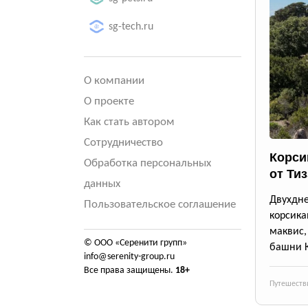
sg-tech.ru
О компании
О проекте
Как стать автором
Сотрудничество
Корси
Обработка персональных
от Ти
данных
Двухдн
Пользовательское соглашение
корсика
маквис
© ООО «Серенити групп»
башни 
info@serenity-group.ru
Все права защищены.
18+
Путешеств