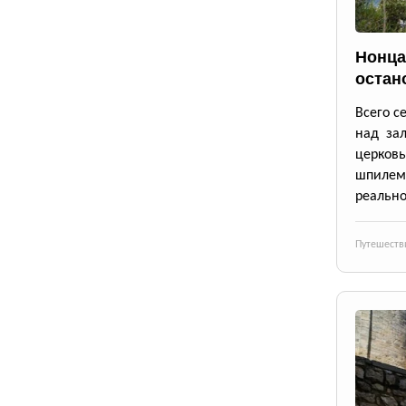
Нонца
остан
Всего с
над зал
церков
шпилем
реально
Путешеств