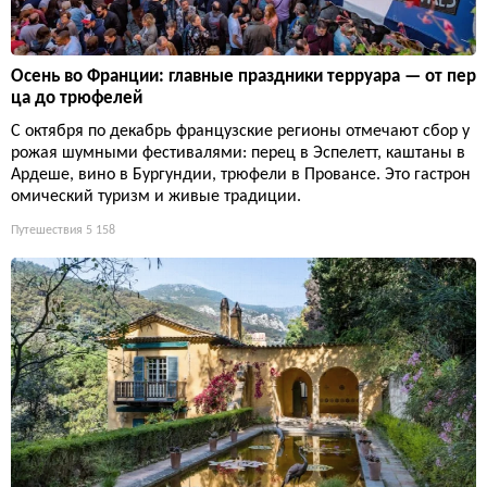
Осень во Франции: главные праздники терруара — от пер
ца до трюфелей
С октября по декабрь французские регионы отмечают сбор у
рожая шумными фестивалями: перец в Эспелетт, каштаны в
Ардеше, вино в Бургундии, трюфели в Провансе. Это гастрон
омический туризм и живые традиции.
Путешествия
5 158