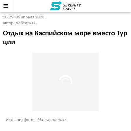
20:29, 06 апреля 2023
,
автор: Дебеляк О.
Отдых на Каспийском море вместо Тур
ции
Источник фото:
old.newsroom.kz