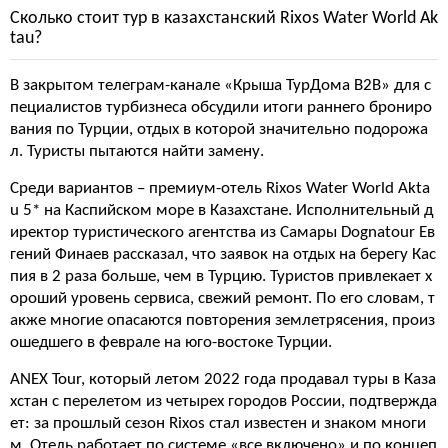
Сколько стоит тур в казахстанский Rixos Water World Ak
tau?
В закрытом телеграм-канале «Крыша ТурДома B2B» для с
пециалистов турбизнеса обсудили итоги раннего брониро
вания по Турции, отдых в которой значительно подорожа
л. Туристы пытаются найти замену.
Среди вариантов – премиум-отель Rixos Water World Akta
u 5* на Каспийском море в Казахстане. Исполнительный д
иректор туристического агентства из Самары Dognatour Ев
гений Финаев рассказал, что заявок на отдых на берегу Кас
пия в 2 раза больше, чем в Турцию. Туристов привлекает х
ороший уровень сервиса, свежий ремонт. По его словам, т
акже многие опасаются повторения землетрясения, произ
ошедшего в феврале на юго-востоке Турции.
ANEX Tour, который летом 2022 года продавал туры в Каза
хстан с перелетом из четырех городов России, подтвержда
ет: за прошлый сезон Rixos стал известен и знаком многи
м. Отель работает по системе «все включено» и по концеп