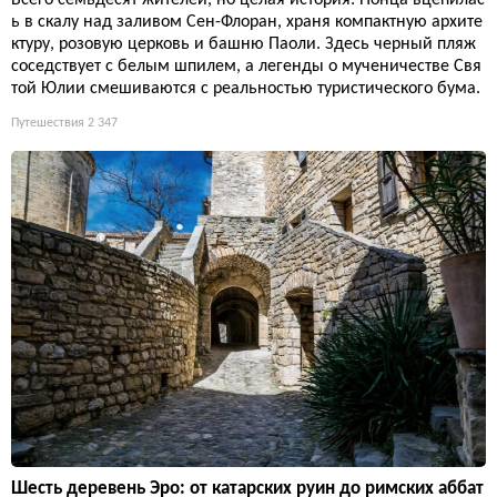
Всего семьдесят жителей, но целая история: Нонца вцепилас
ь в скалу над заливом Сен-Флоран, храня компактную архите
ктуру, розовую церковь и башню Паоли. Здесь черный пляж
соседствует с белым шпилем, а легенды о мученичестве Свя
той Юлии смешиваются с реальностью туристического бума.
Путешествия
2 347
Шесть деревень Эро: от катарских руин до римских аббат