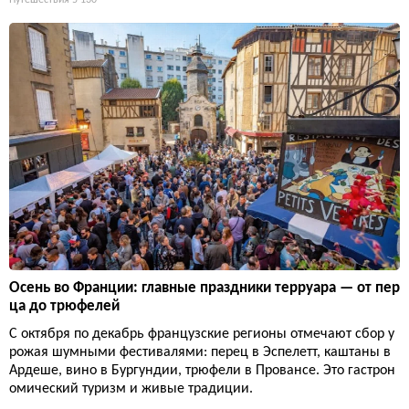
Путешествия
5 130
Осень во Франции: главные праздники терруара — от пер
ца до трюфелей
С октября по декабрь французские регионы отмечают сбор у
рожая шумными фестивалями: перец в Эспелетт, каштаны в
Ардеше, вино в Бургундии, трюфели в Провансе. Это гастрон
омический туризм и живые традиции.