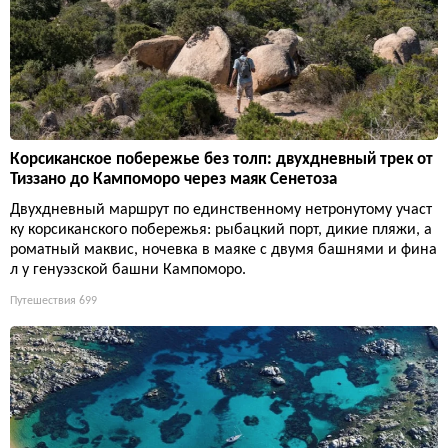
Корсиканское побережье без толп: двухдневный трек от
Тиззано до Кампоморо через маяк Сенетоза
Двухдневный маршрут по единственному нетронутому участ
ку корсиканского побережья: рыбацкий порт, дикие пляжи, а
роматный маквис, ночевка в маяке с двумя башнями и фина
л у генуэзской башни Кампоморо.
Путешествия
699