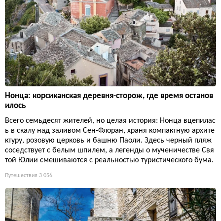
Нонца: корсиканская деревня-сторож, где время останов
илось
Всего семьдесят жителей, но целая история: Нонца вцепилас
ь в скалу над заливом Сен-Флоран, храня компактную архите
ктуру, розовую церковь и башню Паоли. Здесь черный пляж
соседствует с белым шпилем, а легенды о мученичестве Свя
той Юлии смешиваются с реальностью туристического бума.
Путешествия
3 056