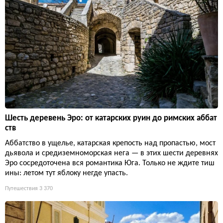
Шесть деревень Эро: от катарских руин до римских аббат
ств
Аббатство в ущелье, катарская крепость над пропастью, мост
дьявола и средиземноморская нега — в этих шести деревнях
Эро сосредоточена вся романтика Юга. Только не ждите тиш
ины: летом тут яблоку негде упасть.
Путешествия
3 370