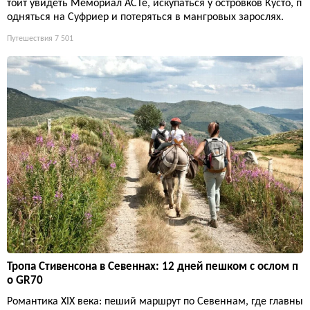
тоит увидеть Мемориал ACTe, искупаться у островков Кусто, п
одняться на Суфриер и потеряться в мангровых зарослях.
Путешествия
7 501
Тропа Стивенсона в Севеннах: 12 дней пешком с ослом п
о GR70
Романтика XIX века: пеший маршрут по Севеннам, где главны