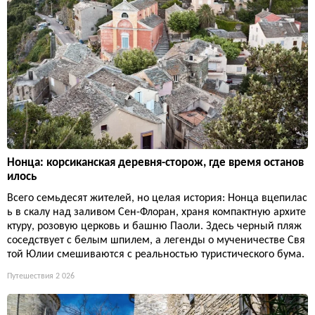
Нонца: корсиканская деревня-сторож, где время останов
илось
Всего семьдесят жителей, но целая история: Нонца вцепилас
ь в скалу над заливом Сен-Флоран, храня компактную архите
ктуру, розовую церковь и башню Паоли. Здесь черный пляж
соседствует с белым шпилем, а легенды о мученичестве Свя
той Юлии смешиваются с реальностью туристического бума.
Путешествия
2 026