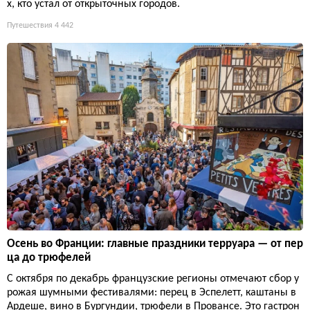
х, кто устал от открыточных городов.
Путешествия
4 442
Осень во Франции: главные праздники терруара — от пер
ца до трюфелей
С октября по декабрь французские регионы отмечают сбор у
рожая шумными фестивалями: перец в Эспелетт, каштаны в
Ардеше, вино в Бургундии, трюфели в Провансе. Это гастрон