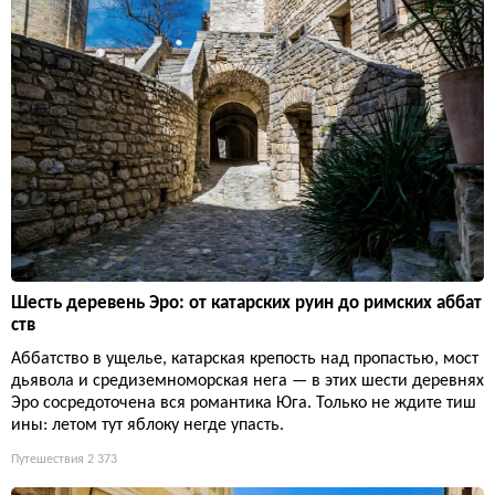
Шесть деревень Эро: от катарских руин до римских аббат
ств
Аббатство в ущелье, катарская крепость над пропастью, мост
дьявола и средиземноморская нега — в этих шести деревнях
Эро сосредоточена вся романтика Юга. Только не ждите тиш
ины: летом тут яблоку негде упасть.
Путешествия
2 373