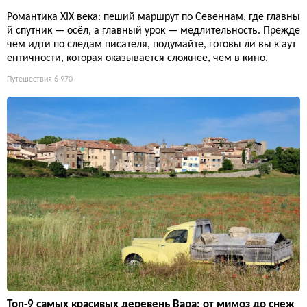
Романтика XIX века: пеший маршрут по Севеннам, где главны
й спутник — осёл, а главный урок — медлительность. Прежде
чем идти по следам писателя, подумайте, готовы ли вы к аут
ентичности, которая оказывается сложнее, чем в кино.
Путешествия
6 970
Топ-9 самых красивых деревень Вара: от мимоз до снеж