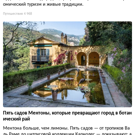
омический туризм и живые традиции.
Путешествия
4 968
Пять садов Ментоны, которые превращают город в ботан
ический рай
Ментона больше, чем лимоны. Пять садов — от тропиков Ва
ль Раме до цитрусовой коллекции Карнолес — доказывают: а