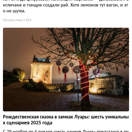
нгличане и гонщик создали рай. Хотя лимонов тут вагон, и эт
о не шутка.
Путешествия
5 693
Рождественская сказка в замках Луары: шесть уникальны
х сценариев 2025 года
С 29 ноября по 4 января шесть замков Луары предстанут в пр