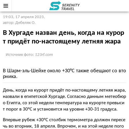
19:03, 17 апреля 2023
,
автор: Дебеляк О.
В Хургаде назван день, когда на курор
т придёт по-настоящему летняя жара
Источник фото:
123rf.com
В Шарм-эль-Шейхе около +30°C также обещают со вто
рника.
День, когда на курорт придёт по-настоящему летняя жара,
назвали в египетской Хургаде. Согласно данным метеобюр
о Египта, со этой недели температура на курорте превыси
т порог в 30°C и установится на уровне +30-31 градуса.
Впервые рубеж +30°C столбик термометра должен пересе
чь во вторник, 18 апреля. Впрочем, и на этой неделе пого