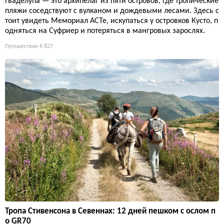
Гваделупа — это архипелаг из пяти островов, где тропические
пляжи соседствуют с вулканом и дождевыми лесами. Здесь с
тоит увидеть Мемориал ACTe, искупаться у островков Кусто, п
одняться на Суфриер и потеряться в мангровых зарослях.
Путешествия
6 827
Тропа Стивенсона в Севеннах: 12 дней пешком с ослом п
о GR70