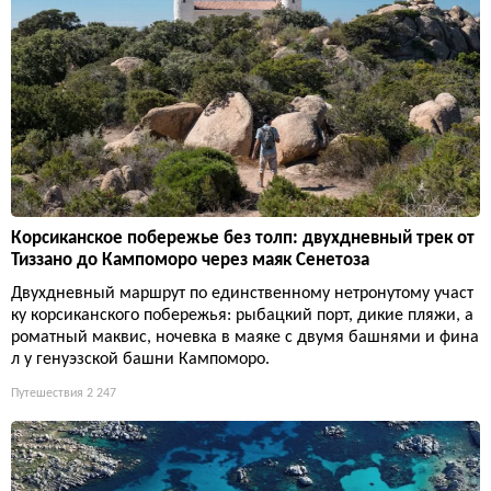
Корсиканское побережье без толп: двухдневный трек от
Тиззано до Кампоморо через маяк Сенетоза
Двухдневный маршрут по единственному нетронутому участ
ку корсиканского побережья: рыбацкий порт, дикие пляжи, а
роматный маквис, ночевка в маяке с двумя башнями и фина
л у генуэзской башни Кампоморо.
Путешествия
2 247