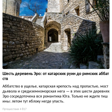
Шесть деревень Эро: от катарских руин до римских аббат
ств
Аббатство в ущелье, катарская крепость над пропастью, мост
дьявола и средиземноморская нега — в этих шести деревнях
Эро сосредоточена вся романтика Юга. Только не ждите тиш
ины: летом тут яблоку негде упасть.
Путешествия
4 817