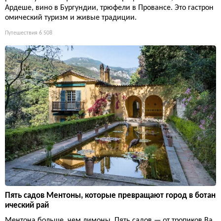
Ардеше, вино в Бургундии, трюфели в Провансе. Это гастрон
омический туризм и живые традиции.
Путешествия
6 508
Пять садов Ментоны, которые превращают город в ботан
ический рай
Ментона больше, чем лимоны. Пять садов — от тропиков Ва