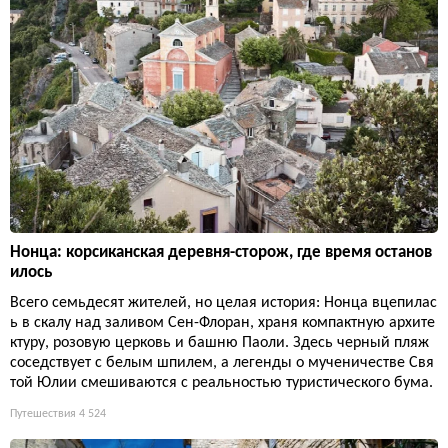
Нонца: корсиканская деревня-сторож, где время останов
илось
Всего семьдесят жителей, но целая история: Нонца вцепилас
ь в скалу над заливом Сен-Флоран, храня компактную архите
ктуру, розовую церковь и башню Паоли. Здесь черный пляж
соседствует с белым шпилем, а легенды о мученичестве Свя
той Юлии смешиваются с реальностью туристического бума.
Путешествия
4 524