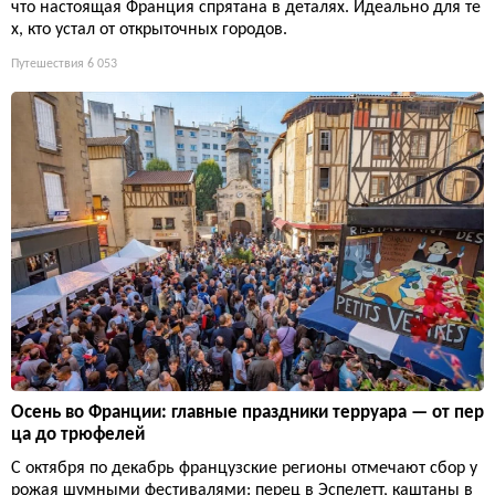
что настоящая Франция спрятана в деталях. Идеально для те
х, кто устал от открыточных городов.
Путешествия
6 053
Осень во Франции: главные праздники терруара — от пер
ца до трюфелей
С октября по декабрь французские регионы отмечают сбор у
рожая шумными фестивалями: перец в Эспелетт, каштаны в