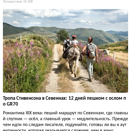
Путешествия
10 308
Тропа Стивенсона в Севеннах: 12 дней пешком с ослом п
о GR70
Романтика XIX века: пеший маршрут по Севеннам, где главны
й спутник — осёл, а главный урок — медлительность. Прежде
чем идти по следам писателя, подумайте, готовы ли вы к аут
ентичности, которая оказывается сложнее, чем в кино.