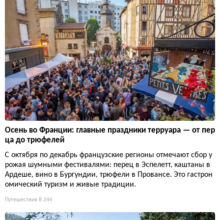
Осень во Франции: главные праздники терруара — от пер
ца до трюфелей
С октября по декабрь французские регионы отмечают сбор у
рожая шумными фестивалями: перец в Эспелетт, каштаны в
Ардеше, вино в Бургундии, трюфели в Провансе. Это гастрон
омический туризм и живые традиции.
Путешествия
8 244