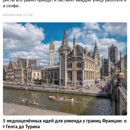
ристы всё равно приедут и заставят каждую улицу работать н
а селфи.
Путешествия
12 510
5 недооценённых идей для уикенда у границ Франции: о
т Гента до Турина