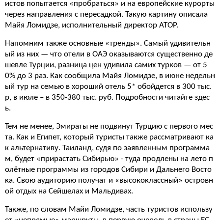
истов попытается «пробраться» и на европейские курорты
через направления с пересадкой. Такую картину описала
Майя Ломидзе, исполнительный директор АТОР.
Напомним также основные «тренды». Самый удивительн
ый из них — что отели в ОАЭ оказываются существенно де
шевле Турции, разница цен удивила самих турков — от 5
0% до 3 раз. Как сообщила Майя Ломидзе, в июне недельн
ый тур на семью в хороший отель 5* обойдется в 300 тыс.
р, в июле – в 350-380 тыс. руб. Подробности читайте здес
ь.
Тем не менее, Эмираты не подвинут Турцию с первого мес
та. Как и Египет, который туристы также рассматривают ка
к альтернативу. Таиланд, судя по заявленным программа
м, будет «прирастать Сибирью» - туда продлены на лето п
олётные программы из городов Сибири и Дальнего Восто
ка. Свою аудиторию получат и «высококлассный» островн
ой отдых на Сейшелах и Мальдивах.
Также, по словам Майи Ломидзе, часть туристов использу