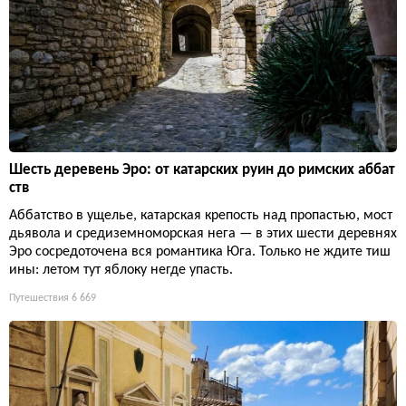
Шесть деревень Эро: от катарских руин до римских аббат
ств
Аббатство в ущелье, катарская крепость над пропастью, мост
дьявола и средиземноморская нега — в этих шести деревнях
Эро сосредоточена вся романтика Юга. Только не ждите тиш
ины: летом тут яблоку негде упасть.
Путешествия
6 669