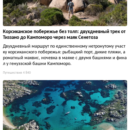
Корсиканское побережье без толп: двухдневный трек от
Тиззано до Кампоморо через маяк Сенетоза
Двухдневный маршрут по единственному нетронутому участ
ку корсиканского побережья: рыбацкий порт, дикие пляжи, а
роматный маквис, ночевка в маяке с двумя башнями и фина
л у генуэзской башни Кампоморо.
Путешествия
4 840