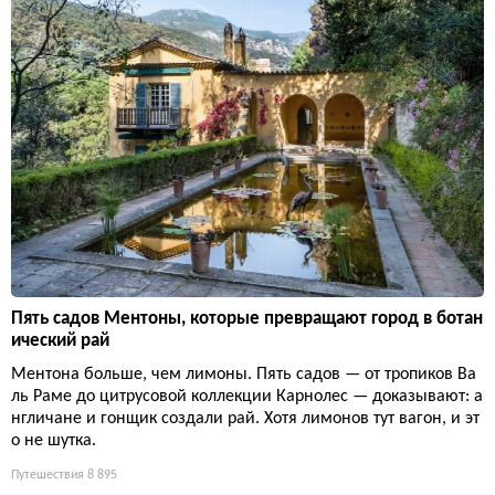
Пять садов Ментоны, которые превращают город в ботан
ический рай
Ментона больше, чем лимоны. Пять садов — от тропиков Ва
ль Раме до цитрусовой коллекции Карнолес — доказывают: а
нгличане и гонщик создали рай. Хотя лимонов тут вагон, и эт
о не шутка.
Путешествия
8 895