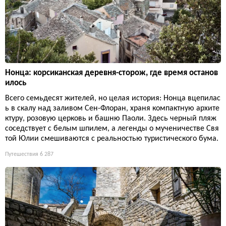
Нонца: корсиканская деревня-сторож, где время останов
илось
Всего семьдесят жителей, но целая история: Нонца вцепилас
ь в скалу над заливом Сен-Флоран, храня компактную архите
ктуру, розовую церковь и башню Паоли. Здесь черный пляж
соседствует с белым шпилем, а легенды о мученичестве Свя
той Юлии смешиваются с реальностью туристического бума.
Путешествия
6 287