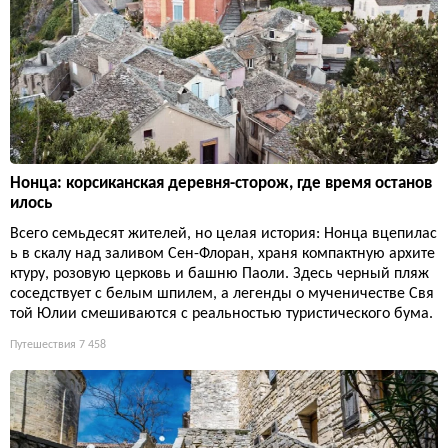
Нонца: корсиканская деревня-сторож, где время останов
илось
Всего семьдесят жителей, но целая история: Нонца вцепилас
ь в скалу над заливом Сен-Флоран, храня компактную архите
ктуру, розовую церковь и башню Паоли. Здесь черный пляж
соседствует с белым шпилем, а легенды о мученичестве Свя
той Юлии смешиваются с реальностью туристического бума.
Путешествия
7 458