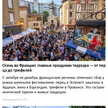
Осень во Франции: главные праздники терруара — от пер
ца до трюфелей
С октября по декабрь французские регионы отмечают сбор у
рожая шумными фестивалями: перец в Эспелетт, каштаны в
Ардеше, вино в Бургундии, трюфели в Провансе. Это гастрон
омический туризм и живые традиции.
Путешествия
10 170