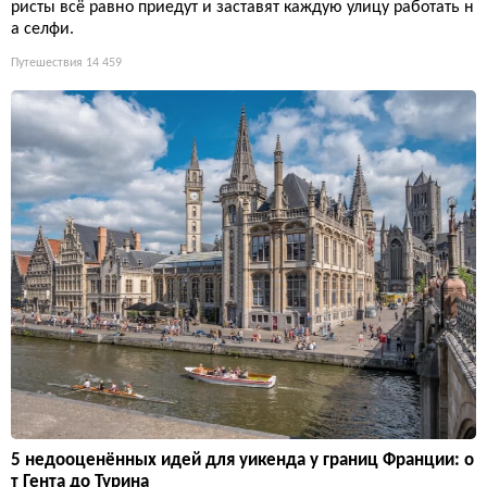
ристы всё равно приедут и заставят каждую улицу работать н
а селфи.
Путешествия
14 459
5 недооценённых идей для уикенда у границ Франции: о
т Гента до Турина