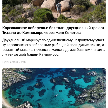
Корсиканское побережье без толп: двухдневный трек от
Тиззано до Кампоморо через маяк Сенетоза
Двухдневный маршрут по единственному нетронутому участ
ку корсиканского побережья: рыбацкий порт, дикие пляжи, а
роматный маквис, ночевка в маяке с двумя башнями и фина
л у генуэзской башни Кампоморо.
Путешествия
7 248