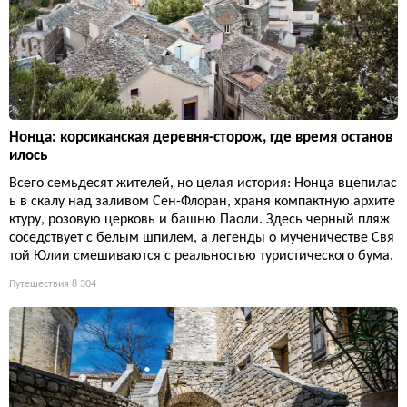
Нонца: корсиканская деревня-сторож, где время останов
илось
Всего семьдесят жителей, но целая история: Нонца вцепилас
ь в скалу над заливом Сен-Флоран, храня компактную архите
ктуру, розовую церковь и башню Паоли. Здесь черный пляж
соседствует с белым шпилем, а легенды о мученичестве Свя
той Юлии смешиваются с реальностью туристического бума.
Путешествия
8 304