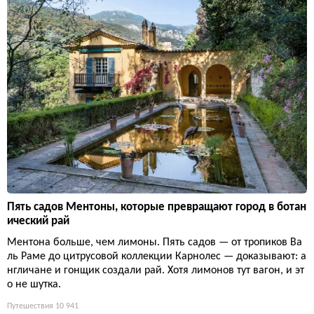
Пять садов Ментоны, которые превращают город в ботан
ический рай
Ментона больше, чем лимоны. Пять садов — от тропиков Ва
ль Раме до цитрусовой коллекции Карнолес — доказывают: а
нгличане и гонщик создали рай. Хотя лимонов тут вагон, и эт
о не шутка.
Путешествия
10 941