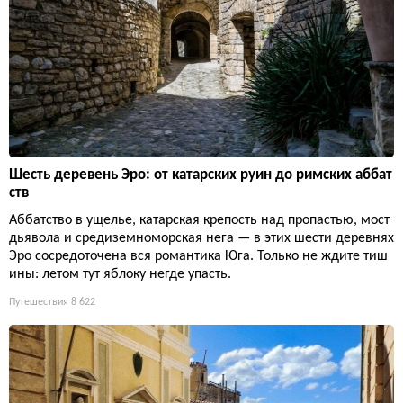
Шесть деревень Эро: от катарских руин до римских аббат
ств
Аббатство в ущелье, катарская крепость над пропастью, мост
дьявола и средиземноморская нега — в этих шести деревнях
Эро сосредоточена вся романтика Юга. Только не ждите тиш
ины: летом тут яблоку негде упасть.
Путешествия
8 622