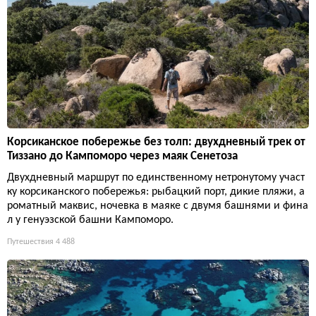
Корсиканское побережье без толп: двухдневный трек от
Тиззано до Кампоморо через маяк Сенетоза
Двухдневный маршрут по единственному нетронутому участ
ку корсиканского побережья: рыбацкий порт, дикие пляжи, а
роматный маквис, ночевка в маяке с двумя башнями и фина
л у генуэзской башни Кампоморо.
Путешествия
4 488