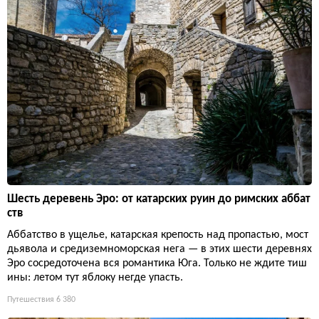
Шесть деревень Эро: от катарских руин до римских аббат
ств
Аббатство в ущелье, катарская крепость над пропастью, мост
дьявола и средиземноморская нега — в этих шести деревнях
Эро сосредоточена вся романтика Юга. Только не ждите тиш
ины: летом тут яблоку негде упасть.
Путешествия
6 380