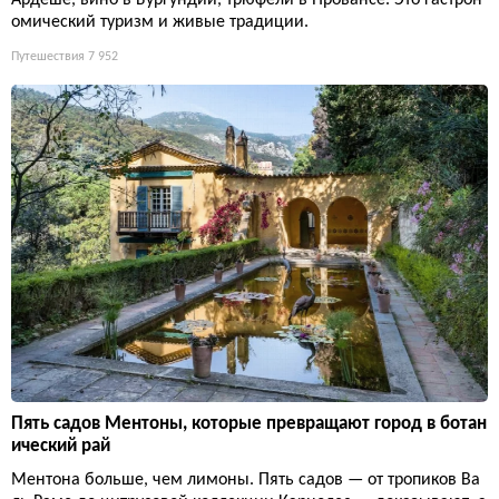
Ардеше, вино в Бургундии, трюфели в Провансе. Это гастрон
омический туризм и живые традиции.
Путешествия
7 952
Пять садов Ментоны, которые превращают город в ботан
ический рай
Ментона больше, чем лимоны. Пять садов — от тропиков Ва