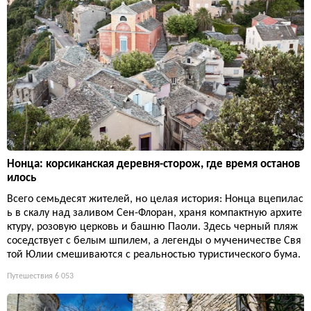
Нонца: корсиканская деревня-сторож, где время останов
илось
Всего семьдесят жителей, но целая история: Нонца вцепилас
ь в скалу над заливом Сен-Флоран, храня компактную архите
ктуру, розовую церковь и башню Паоли. Здесь черный пляж
соседствует с белым шпилем, а легенды о мученичестве Свя
той Юлии смешиваются с реальностью туристического бума.
Путешествия
6 053