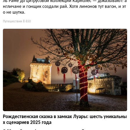
ль Раме до цитрусовой коллекции Карнолес — доказывают: а
нгличане и гонщик создали рай. Хотя лимонов тут вагон, и эт
о не шутка.
Путешествия
8 650
Рождественская сказка в замках Луары: шесть уникальны
х сценариев 2025 года