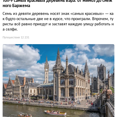
Топ-9 самых красивых деревень Вара: от мимоз до снеж
ного Баржема
Семь из девяти деревень носят знак «самых красивых» — ка
к будто остальные две не в курсе, что проиграли. Впрочем, ту
ристы всё равно приедут и заставят каждую улицу работать н
а селфи.
Путешествия
12 231