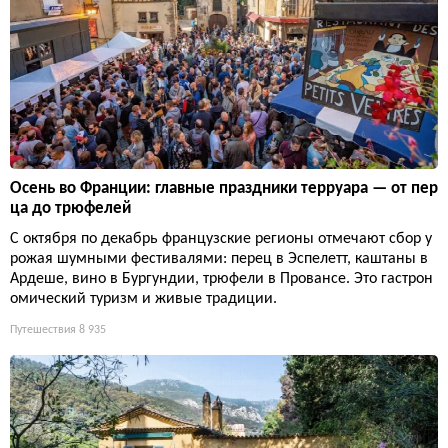
Осень во Франции: главные праздники терруара — от пер
ца до трюфелей
С октября по декабрь французские регионы отмечают сбор у
рожая шумными фестивалями: перец в Эспелетт, каштаны в
Ардеше, вино в Бургундии, трюфели в Провансе. Это гастрон
омический туризм и живые традиции.
Путешествия
8 935