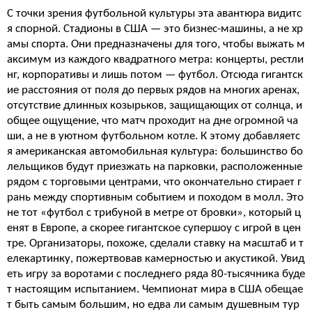
С точки зрения футбольной культуры эта авантюра видитс
я спорной. Стадионы в США — это бизнес-машины, а не хр
амы спорта. Они предназначены для того, чтобы выжать м
аксимум из каждого квадратного метра: концерты, рестли
нг, корпоративы и лишь потом — футбол. Отсюда гигантск
ие расстояния от поля до первых рядов на многих аренах,
отсутствие длинных козырьков, защищающих от солнца, и
общее ощущение, что матч проходит на дне огромной ча
ши, а не в уютном футбольном котле. К этому добавляетс
я американская автомобильная культура: большинство бо
лельщиков будут приезжать на парковки, расположенные
рядом с торговыми центрами, что окончательно стирает г
рань между спортивным событием и походом в молл. Это
не тот «футбол с трибуной в метре от бровки», который ц
енят в Европе, а скорее гигантское супершоу с игрой в цен
тре. Организаторы, похоже, сделали ставку на масштаб и т
елекартинку, пожертвовав камерностью и акустикой. Увид
еть игру за воротами с последнего ряда 80-тысячника буде
т настоящим испытанием. Чемпионат мира в США обещае
т быть самым большим, но едва ли самым душевным тур