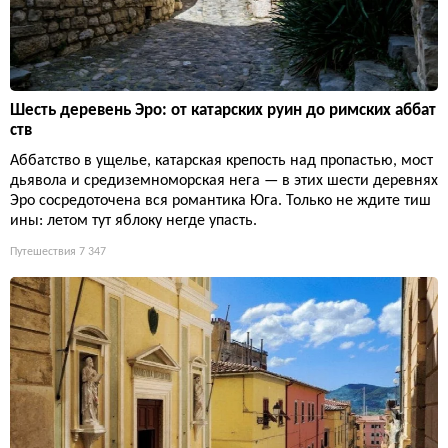
Шесть деревень Эро: от катарских руин до римских аббат
ств
Аббатство в ущелье, катарская крепость над пропастью, мост
дьявола и средиземноморская нега — в этих шести деревнях
Эро сосредоточена вся романтика Юга. Только не ждите тиш
ины: летом тут яблоку негде упасть.
Путешествия
7 347