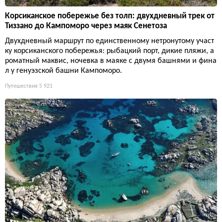
Корсиканское побережье без толп: двухдневный трек от
Тиззано до Кампоморо через маяк Сенетоза
Двухдневный маршрут по единственному нетронутому участ
ку корсиканского побережья: рыбацкий порт, дикие пляжи, а
роматный маквис, ночевка в маяке с двумя башнями и фина
л у генуэзской башни Кампоморо.
Путешествия
5 921