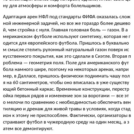
ну для атмосферы и комфорта болельщиков.
Адаптация арен НФЛ под стандарты ФИФА оказалась слож
ной инженерной задачей, но все же гораздо более дешево
й, чем стройка с нуля. Главная головная боль — газон. В а
мериканском футболе используют синтетику, которая не г
одится для европейского футбола. Пришлось в буквально
м смысле стелить рулонный натуральный газон поверх ис
кусственного покрытия, как это сделали в Сиэтле. Вторая п
роблема — геометрия поля. Поле для американского фут
бола намного шире, поэтому на некоторых аренах, напри
мер, в Далласе, пришлось физически поднимать чашу пол
я на 60 сантиметров, чтобы оно вписалась в уже существу
ющий бетонный каркас. Временные конструкции, перестр
ойка первых рядов и изменение зон за воротами — все эт
о мелочи по сравнению с необходимостью обеспечить вен
тиляцию и дренаж для живой травы в условиях, когда стад
ион к этому не приспособлен. Фактически, организаторы в
страивают футбол в чужеродную среду на один месяц, а з
атем все демонтируют.