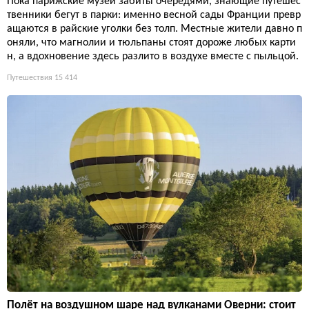
Пока парижские музеи забиты очередями, знающие путешес
твенники бегут в парки: именно весной сады Франции превр
ащаются в райские уголки без толп. Местные жители давно п
оняли, что магнолии и тюльпаны стоят дороже любых карти
н, а вдохновение здесь разлито в воздухе вместе с пыльцой.
Путешествия
15 414
Полёт на воздушном шаре над вулканами Оверни: стоит