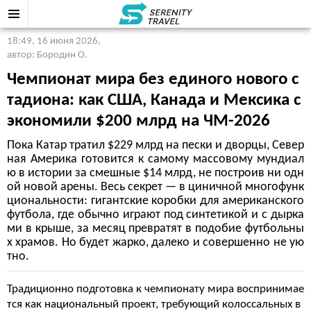
18:49, 16 июня 2026
,
автор: Бородин О.
Чемпионат мира без единого нового с
тадиона: как США, Канада и Мексика с
экономили $200 млрд на ЧМ-2026
Пока Катар тратил $229 млрд на пески и дворцы, Север
ная Америка готовится к самому массовому мундиал
ю в истории за смешные $14 млрд, не построив ни одн
ой новой арены. Весь секрет — в циничной многофунк
циональности: гигантские коробки для американского
футбола, где обычно играют под синтетикой и с дырка
ми в крыше, за месяц превратят в подобие футбольны
х храмов. Но будет жарко, далеко и совершенно не ую
тно.
Традиционно подготовка к чемпионату мира воспринимае
тся как национальный проект, требующий колоссальных в