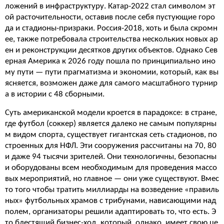
ложений в инфраструктуру. Катар-2022 стал символом эт
ой расточительности, оставив после себя пустующие горо
да и стадионы-призраки. Россия-2018, хоть и была скромн
ее, также потребовала строительства нескольких новых ар
ен и реконструкции десятков других объектов. Однако Сев
ерная Америка к 2026 году пошла по принципиально ино
му пути — пути прагматизма и экономии, который, как вы
ясняется, возможен даже для самого масштабного турнир
а в истории с 48 сборными.
Суть американской модели кроется в парадоксе: в стране,
где футбол (соккер) является далеко не самым популярны
м видом спорта, существует гигантская сеть стадионов, по
строенных для НФЛ. Эти сооружения рассчитаны на 70, 80
и даже 94 тысячи зрителей. Они технологичны, безопасны
и оборудованы всем необходимым для проведения массо
вых мероприятий, но главное — они уже существуют. Вмес
то того чтобы тратить миллиарды на возведение «правиль
ных» футбольных храмов с трибунами, нависающими над
полем, организаторы решили адаптировать то, что есть. Э
то блестящий бизнес-ход, который, однако, имеет свою це