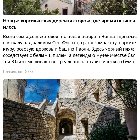
Нонца: корсиканская деревня-сторож, где время останов
илось
Всего семьдесят жителей, но целая история: Нонца вцепилас
ь в скалу над заливом Сен-Флоран, храня компактную архите
ктуру, розовую церковь и башню Паоли. Здесь черный пляж
соседствует с белым шпилем, а легенды о мученичестве Свя
той Юлии смешиваются с реальностью туристического бума.
Путешествия
6 975