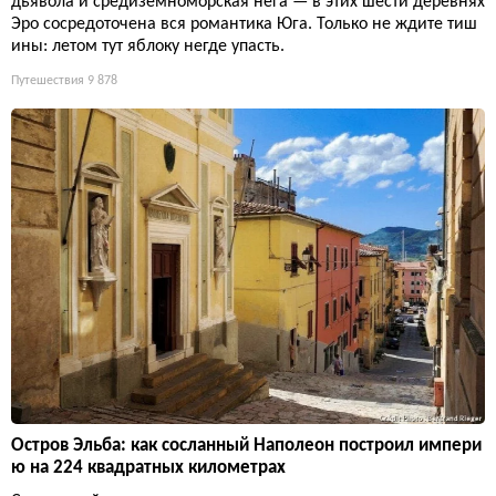
дьявола и средиземноморская нега — в этих шести деревнях
Эро сосредоточена вся романтика Юга. Только не ждите тиш
ины: летом тут яблоку негде упасть.
Путешествия
9 878
Остров Эльба: как сосланный Наполеон построил импери
ю на 224 квадратных километрах