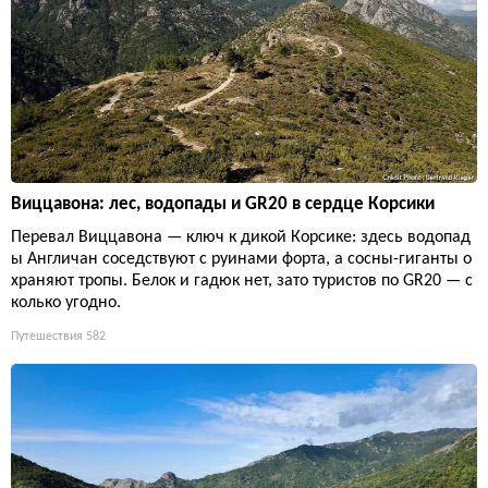
Виццавона: лес, водопады и GR20 в сердце Корсики
Перевал Виццавона — ключ к дикой Корсике: здесь водопад
ы Англичан соседствуют с руинами форта, а сосны-гиганты о
храняют тропы. Белок и гадюк нет, зато туристов по GR20 — с
колько угодно.
Путешествия
582