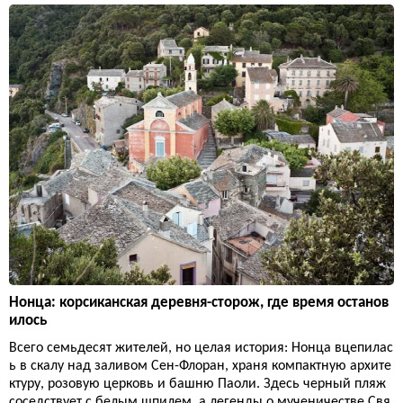
Нонца: корсиканская деревня-сторож, где время останов
илось
Всего семьдесят жителей, но целая история: Нонца вцепилас
ь в скалу над заливом Сен-Флоран, храня компактную архите
ктуру, розовую церковь и башню Паоли. Здесь черный пляж
соседствует с белым шпилем, а легенды о мученичестве Свя