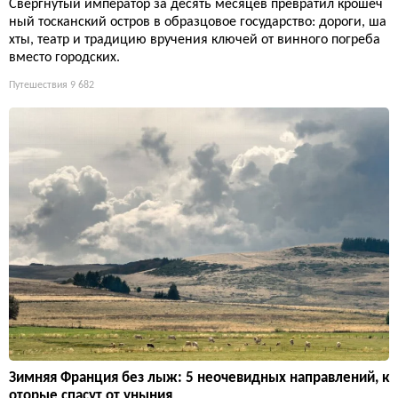
Свергнутый император за десять месяцев превратил крошеч
ный тосканский остров в образцовое государство: дороги, ша
хты, театр и традицию вручения ключей от винного погреба
вместо городских.
Путешествия
9 682
Зимняя Франция без лыж: 5 неочевидных направлений, к
оторые спасут от уныния