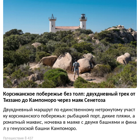
Корсиканское побережье без толп: двухдневный трек от
Тиззано до Кампоморо через маяк Сенетоза
Двухдневный маршрут по единственному нетронутому участ
ку корсиканского побережья: рыбацкий порт, дикие пляжи, а
роматный маквис, ночевка в маяке с двумя башнями и фина
л у генуэзской башни Кампоморо.
Путешествия
8 437