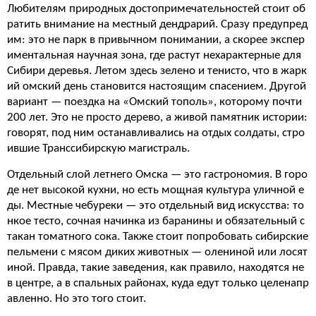
Любителям природных достопримечательностей стоит об
ратить внимание на местный дендрарий. Сразу предупред
им: это не парк в привычном понимании, а скорее экспер
иментальная научная зона, где растут нехарактерные для
Сибири деревья. Летом здесь зелено и тенисто, что в жарк
ий омский день становится настоящим спасением. Другой
вариант — поездка на «Омский тополь», которому почти
200 лет. Это не просто дерево, а живой памятник истории:
говорят, под ним останавливались на отдых солдаты, стро
ившие Транссибирскую магистраль.
Отдельный слой летнего Омска — это гастрономия. В горо
де нет высокой кухни, но есть мощная культура уличной е
ды. Местные чебуреки — это отдельный вид искусства: то
нкое тесто, сочная начинка из баранины и обязательный с
такан томатного сока. Также стоит попробовать сибирские
пельмени с мясом диких животных — олениной или лосят
иной. Правда, такие заведения, как правило, находятся не
в центре, а в спальных районах, куда едут только целенапр
авленно. Но это того стоит.