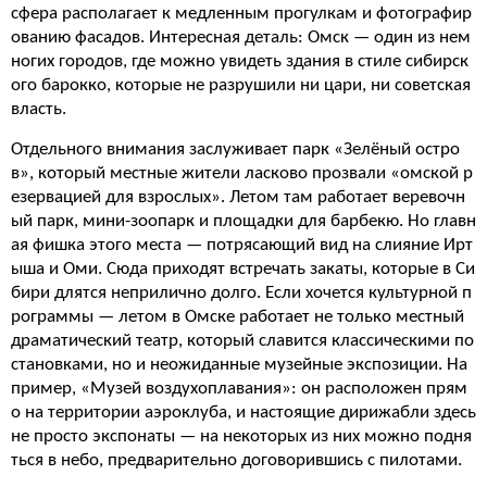
сфера располагает к медленным прогулкам и фотографир
ованию фасадов. Интересная деталь: Омск — один из нем
ногих городов, где можно увидеть здания в стиле сибирск
ого барокко, которые не разрушили ни цари, ни советская
власть.
Отдельного внимания заслуживает парк «Зелёный остро
в», который местные жители ласково прозвали «омской р
езервацией для взрослых». Летом там работает веревочн
ый парк, мини-зоопарк и площадки для барбекю. Но главн
ая фишка этого места — потрясающий вид на слияние Ирт
ыша и Оми. Сюда приходят встречать закаты, которые в Си
бири длятся неприлично долго. Если хочется культурной п
рограммы — летом в Омске работает не только местный
драматический театр, который славится классическими по
становками, но и неожиданные музейные экспозиции. На
пример, «Музей воздухоплавания»: он расположен прям
о на территории аэроклуба, и настоящие дирижабли здесь
не просто экспонаты — на некоторых из них можно подня
ться в небо, предварительно договорившись с пилотами.