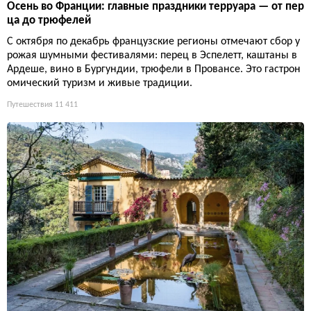
Осень во Франции: главные праздники терруара — от пер
ца до трюфелей
С октября по декабрь французские регионы отмечают сбор у
рожая шумными фестивалями: перец в Эспелетт, каштаны в
Ардеше, вино в Бургундии, трюфели в Провансе. Это гастрон
омический туризм и живые традиции.
Путешествия
11 411