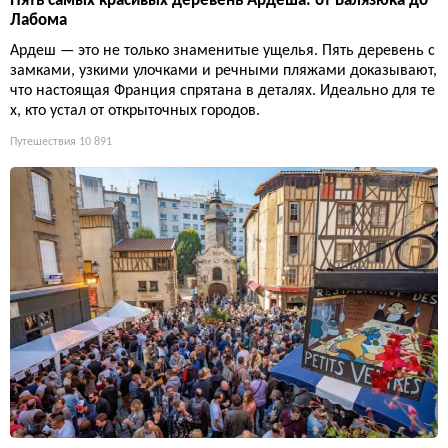
Пять самых красивых деревень Ардеша: от Балязюка до
Лабома
Ардеш — это не только знаменитые ущелья. Пять деревень с
замками, узкими улочками и речными пляжами доказывают,
что настоящая Франция спрятана в деталях. Идеально для те
х, кто устал от открыточных городов.
Путешествия
10 891