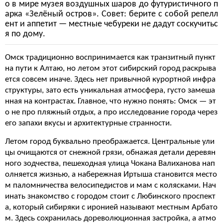
о в мире музея воздушных шаров до футуристичного п
арка «Зелёный остров». Совет: берите с собой репелл
ент и аппетит — местные чебуреки не дадут соскучитьс
я по дому.
Омск традиционно воспринимается как транзитный пункт
на пути к Алтаю, но летом этот сибирский город раскрыва
ется совсем иначе. Здесь нет привычной курортной инфра
структуры, зато есть уникальная атмосфера, густо замеша
нная на контрастах. Главное, что нужно понять: Омск — эт
о не про пляжный отдых, а про исследование города через
его запахи вкусы и архитектурные странности.
Летом город буквально преображается. Центральные ули
цы очищаются от снежной грязи, обнажая детали деревян
ного зодчества, пешеходная улица Чокана Валиханова нап
олняется жизнью, а набережная Иртыша становится место
м паломничества велосипедистов и мам с колясками. Нач
инать знакомство с городом стоит с Любинского проспект
а, который сибиряки с иронией называют местным Арбато
м. Здесь сохранилась дореволюционная застройка, а атмо