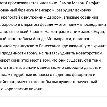
ости прослеживается идеально. Замок Мезон-Лаффит,
рованный Франсуа Мансаром, разрушил вековую
 крепостей с внутренним двором, впервые соединив
с барокко в открытом фасаде — этот приём впоследствии
анился по всей Европе. На контрасте с ним замок Экуан,
ный коннетаблем Анн де Монморанси, остается
ицей французского Ренессанса, где каждый угол кричит
и преданности трону, не пытаясь удивить новаторством.
екрет семи этих мест в том, что они существуют в тени
ого гиганта, а значит, здесь можно свободно дышать и
 гидам неудобные вопросы о падениях фаворитов и
ийствах, вместо того чтобы выслушивать заученный
 о королевских покоях.