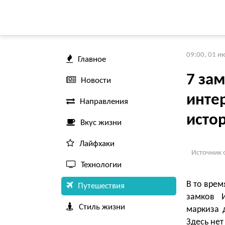
09:00, 01 и
Главное
7 за
Новости
интер
Направления
истор
Вкус жизни
Лайфхаки
Источник 
Технологии
В то врем
Путешествия
замков 
Стиль жизни
маркиза 
Здесь нет