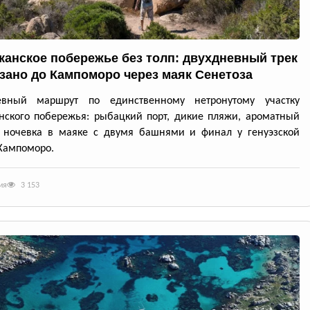
канское побережье без толп: двухдневный трек
ззано до Кампоморо через маяк Сенетоза
евный маршрут по единственному нетронутому участку
нского побережья: рыбацкий порт, дикие пляжи, ароматный
, ночевка в маяке с двумя башнями и финал у генуэзской
Кампоморо.
ия
3 153