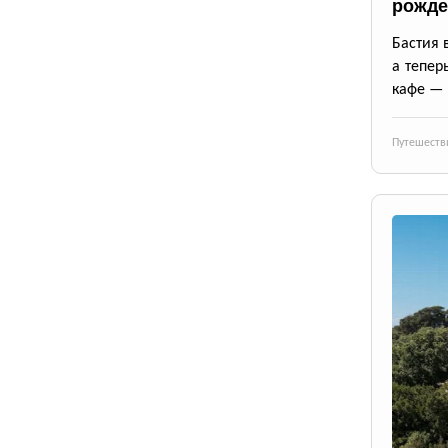
рожде
Бастия 
а тепер
кафе — 
Путешеств