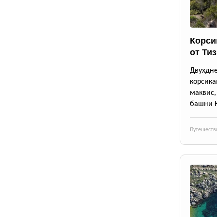
Корси
от Ти
Двухдн
корсика
маквис
башни 
Путешеств