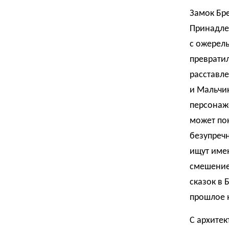
Замок Бре
Принадлеж
с ожерель
превратил
расставле
и Мальчик
персонаж
может по
безупреч
ищут имен
смешение
сказок в 
прошлое 
С архитек