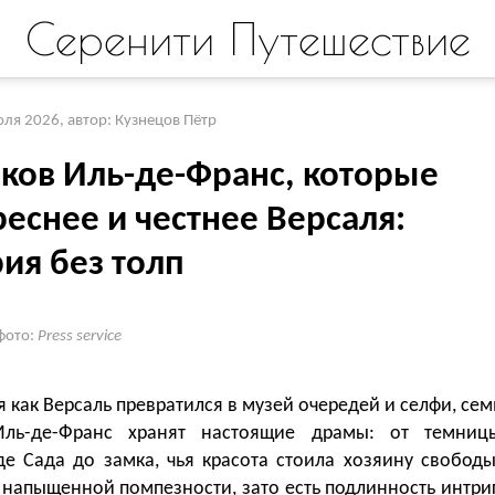
Серенити Путешествие
юля 2026
,
автор: Кузнецов Пётр
мков Иль-де-Франс, которые
еснее и честнее Версаля:
ия без толп
фото:
Press service
я как Версаль превратился в музей очередей и селфи, сем
Иль-де-Франс хранят настоящие драмы: от темниц
де Сада до замка, чья красота стоила хозяину свободы
 напыщенной помпезности, зато есть подлинность интриг