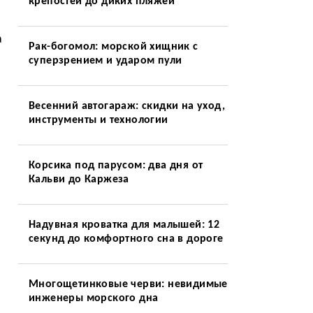
крепостей до диких пляжей
а
Рак-богомол: морской хищник с
суперзрением и ударом пули
Весенний автогараж: скидки на уход,
инструменты и технологии
Корсика под парусом: два дня от
Кальви до Каржеза
Надувная кроватка для малышей: 12
секунд до комфортного сна в дороге
Многощетинковые черви: невидимые
инженеры морского дна