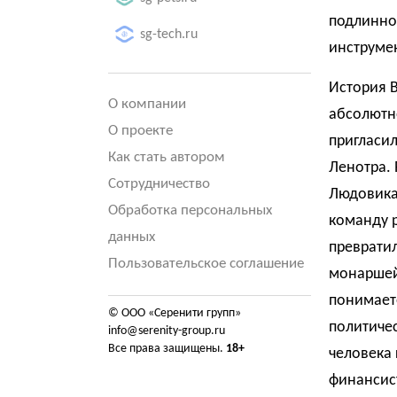
подлиннос
sg-tech.ru
инструмен
История 
О компании
абсолютн
О проекте
пригласил
Как стать автором
Ленотра. 
Сотрудничество
Людовика 
Обработка персональных
команду р
данных
превратил
Пользовательское соглашение
монаршей
понимаете
© ООО «Серенити групп»
политичес
info@serenity-group.ru
Все права защищены.
18+
человека 
финансист