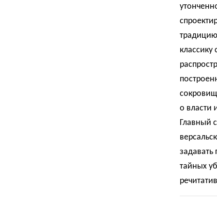
утонченн
спроекти
традицию
классику 
распростр
построен
сокровищн
о власти 
Главный с
версальск
задавать
тайных уб
речитатив