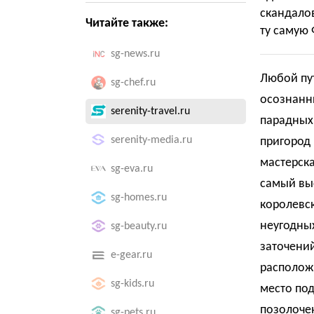
скандало
Читайте также:
ту самую
sg-news.ru
Любой пут
sg-chef.ru
осознанны
serenity-travel.ru
парадных 
serenity-media.ru
пригород 
мастерска
sg-eva.ru
самый вы
sg-homes.ru
королевс
неугодных
sg-beauty.ru
заточений
e-gear.ru
располож
sg-kids.ru
место под
позолоче
sg-pets.ru