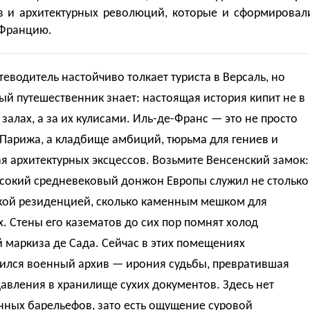
в и архитектурных революций, которые и сформировал
 Францию.
еводитель настойчиво толкает туриста в Версаль, но
й путешественник знает: настоящая история кипит не в
залах, а за их кулисами. Иль-де-Франс — это не просто
Парижа, а кладбище амбиций, тюрьма для гениев и
я архитектурных эксцессов. Возьмите Венсенский замок:
сокий средневековый донжон Европы служил не столько
кой резиденцией, сколько каменным мешком для
. Стены его казематов до сих пор помнят холод
 маркиза де Сада. Сейчас в этих помещениях
ился военный архив — ирония судьбы, превратившая
авления в хранилище сухих документов. Здесь нет
нных барельефов, зато есть ощущение суровой