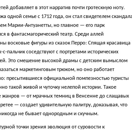
тей добавляет в этот нарратив почти гротескную ноту.
а одной семье с 1712 года, он стал свидетелем скандал
ем Марии-Антуанетты, но главное — его парк
ся в фантасмагорический театр. Среди аллей
ны восковые фигуры из сказок Перро: Спящая красавица
-с-пальчик соседствуют с портретами исторических
ей. Это смешение высокой драмы с детским вымыслом
казаться маркетинговым трюком, но оно работает
но: пресытившиеся официальной помпезностью туристы
но такой живой и чуточку нелепой истории. Такое
 жанров — от мрачных темниц в Венсенне до слащавых
Бретее — создает удивительную палитру, доказывая, что
никогда не бывает однородным и скучным.
турной точки зрения эволюция от суровости к