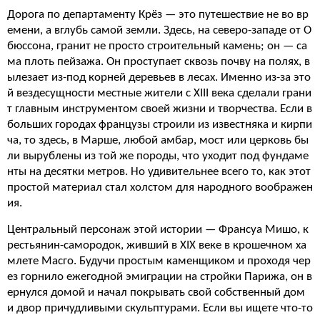
Дорога по департаменту Крёз — это путешествие не во вр
емени, а вглубь самой земли. Здесь, на северо-западе от О
бюссона, гранит не просто строительный камень; он — са
ма плоть пейзажа. Он проступает сквозь почву на полях, в
ылезает из-под корней деревьев в лесах. Именно из-за это
й вездесущности местные жители с XIII века сделали грани
т главным инструментом своей жизни и творчества. Если в
больших городах французы строили из известняка и кирпи
ча, то здесь, в Марше, любой амбар, мост или церковь бы
ли вырублены из той же породы, что уходит под фундаме
нты на десятки метров. Но удивительнее всего то, как этот
простой материал стал холстом для народного воображен
ия.
Центральный персонаж этой истории — Франсуа Мишо, к
рестьянин-самородок, живший в XIX веке в крошечном ха
млете Масго. Будучи простым каменщиком и проходя чер
ез горнило ежегодной эмиграции на стройки Парижа, он в
ернулся домой и начал покрывать свой собственный дом
и двор причудливыми скульптурами. Если вы ищете что-то