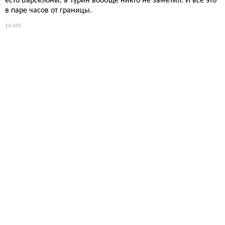
есто Барселоны, а Турин вообще никто не заметил. И всё это
в паре часов от границы.
14 495