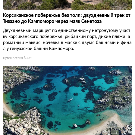
Корсиканское побережье без толп: двухдневный трек от
Тиззано до Кампоморо через маяк Сенетоза
Двухдневный маршрут по единственному нетронутому участ
ку корсиканского побережья: рыбацкий порт, дикие пляжи, а
роматный маквис, ночевка в маяке с двумя башнями и фина
л у генуэзской башни Кампоморо.
Путешествия
8 431