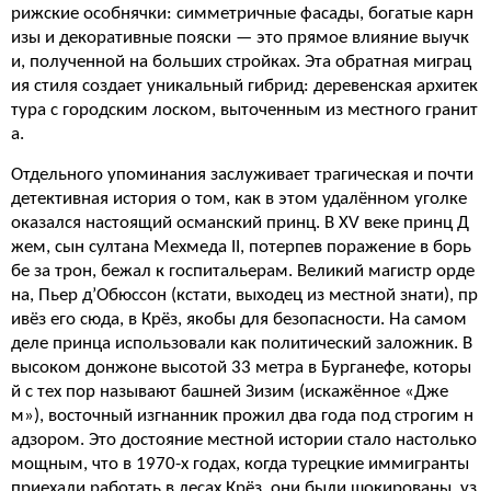
рижские особнячки: симметричные фасады, богатые карн
изы и декоративные пояски — это прямое влияние выучк
и, полученной на больших стройках. Эта обратная миграц
ия стиля создает уникальный гибрид: деревенская архитек
тура с городским лоском, выточенным из местного гранит
а.
Отдельного упоминания заслуживает трагическая и почти
детективная история о том, как в этом удалённом уголке
оказался настоящий османский принц. В XV веке принц Д
жем, сын султана Мехмеда II, потерпев поражение в борь
бе за трон, бежал к госпитальерам. Великий магистр орде
на, Пьер д’Обюссон (кстати, выходец из местной знати), пр
ивёз его сюда, в Крёз, якобы для безопасности. На самом
деле принца использовали как политический заложник. В
высоком донжоне высотой 33 метра в Бурганефе, которы
й с тех пор называют башней Зизим (искажённое «Дже
м»), восточный изгнанник прожил два года под строгим н
адзором. Это достояние местной истории стало настолько
мощным, что в 1970-х годах, когда турецкие иммигранты
приехали работать в лесах Крёз, они были шокированы, уз