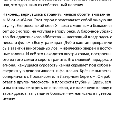
нав, что здесь жил их собственный царевич.
Наконец, вернувшись к граниту, нельзя обойти внимание
м Мютье-д’Аюн. Этот город представляет собой живую шк
атулку. Его романский мост XII века с мощными быками ст
оит до сих пор, не уступая напору реки. А барочное убранс
тво бенедиктинского аббатства — настоящий клад: здесь с
нимали фильм «Все утра мира». Дуб и каштан превратили
сь в завитки виноградных лоз, мифических зверей и восточ
ные головы. И всё это находится внутри храма, построенн
ого из того самого серого гранита. Это главный парадокс р
егиона: кажущаяся суровость камня скрывает под собой н
евероятную декоративность и фантазию. Крёз не пытается
соперничать с Провансом или Лазурным берегом. Он раб
отает в другой плоскости: в плоскости глубины. Здесь, есл
и вы готовы смотреть не в телефон, а в каменную кладку с
тарых домов, вы увидите больше, чем написано в путевод
ителях.