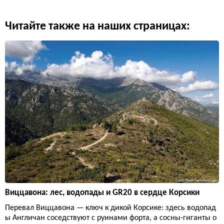
Читайте также на наших страницах:
Виццавона: лес, водопады и GR20 в сердце Корсики
Перевал Виццавона — ключ к дикой Корсике: здесь водопад
ы Англичан соседствуют с руинами форта, а сосны-гиганты о