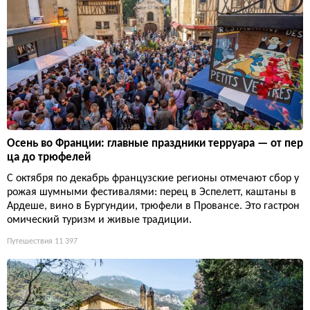
Осень во Франции: главные праздники терруара — от пер
ца до трюфелей
С октября по декабрь французские регионы отмечают сбор у
рожая шумными фестивалями: перец в Эспелетт, каштаны в
Ардеше, вино в Бургундии, трюфели в Провансе. Это гастрон
омический туризм и живые традиции.
Путешествия
11 397