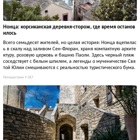
Нонца: корсиканская деревня-сторож, где время останов
илось
Всего семьдесят жителей, но целая история: Нонца вцепилас
ь в скалу над заливом Сен-Флоран, храня компактную архите
ктуру, розовую церковь и башню Паоли. Здесь черный пляж
соседствует с белым шпилем, а легенды о мученичестве Свя
той Юлии смешиваются с реальностью туристического бума.
Путешествия
9 567