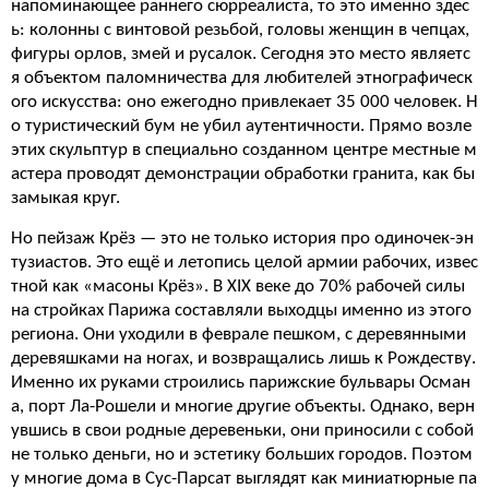
напоминающее раннего сюрреалиста, то это именно здес
ь: колонны с винтовой резьбой, головы женщин в чепцах,
фигуры орлов, змей и русалок. Сегодня это место являетс
я объектом паломничества для любителей этнографическ
ого искусства: оно ежегодно привлекает 35 000 человек. Н
о туристический бум не убил аутентичности. Прямо возле
этих скульптур в специально созданном центре местные м
астера проводят демонстрации обработки гранита, как бы
замыкая круг.
Но пейзаж Крёз — это не только история про одиночек-эн
тузиастов. Это ещё и летопись целой армии рабочих, извес
тной как «масоны Крёз». В XIX веке до 70% рабочей силы
на стройках Парижа составляли выходцы именно из этого
региона. Они уходили в феврале пешком, с деревянными
деревяшками на ногах, и возвращались лишь к Рождеству.
Именно их руками строились парижские бульвары Осман
а, порт Ла-Рошели и многие другие объекты. Однако, верн
увшись в свои родные деревеньки, они приносили с собой
не только деньги, но и эстетику больших городов. Поэтом
у многие дома в Сус-Парсат выглядят как миниатюрные па