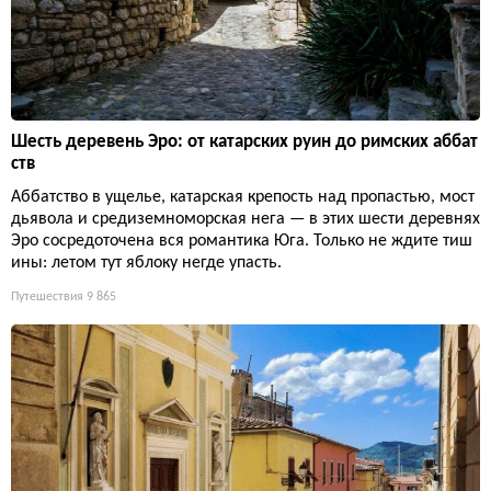
Шесть деревень Эро: от катарских руин до римских аббат
ств
Аббатство в ущелье, катарская крепость над пропастью, мост
дьявола и средиземноморская нега — в этих шести деревнях
Эро сосредоточена вся романтика Юга. Только не ждите тиш
ины: летом тут яблоку негде упасть.
Путешествия
9 865