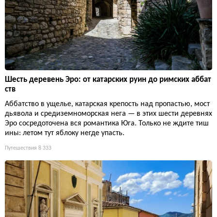
Шесть деревень Эро: от катарских руин до римских аббат
ств
Аббатство в ущелье, катарская крепость над пропастью, мост
дьявола и средиземноморская нега — в этих шести деревнях
Эро сосредоточена вся романтика Юга. Только не ждите тиш
ины: летом тут яблоку негде упасть.
Путешествия
8 333