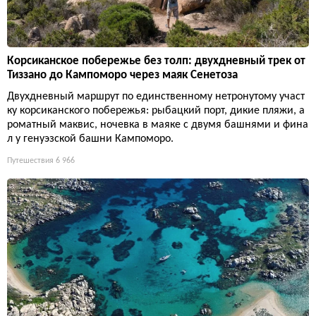
Корсиканское побережье без толп: двухдневный трек от
Тиззано до Кампоморо через маяк Сенетоза
Двухдневный маршрут по единственному нетронутому участ
ку корсиканского побережья: рыбацкий порт, дикие пляжи, а
роматный маквис, ночевка в маяке с двумя башнями и фина
л у генуэзской башни Кампоморо.
Путешествия
6 966