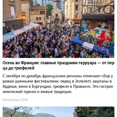
Осень во Франции: главные праздники терруара — от пер
ца до трюфелей
С октября по декабрь французские регионы отмечают сбор у
рожая шумными фестивалями: перец в Эспелетт, каштаны в
Ардеше, вино в Бургундии, трюфели в Провансе. Это гастрон
омический туризм и живые традиции.
Путешествия
9 878