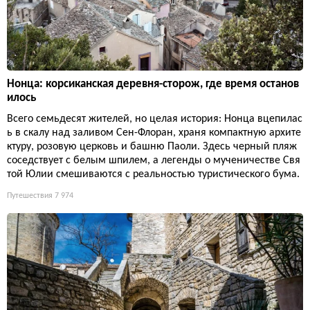
Нонца: корсиканская деревня-сторож, где время останов
илось
Всего семьдесят жителей, но целая история: Нонца вцепилас
ь в скалу над заливом Сен-Флоран, храня компактную архите
ктуру, розовую церковь и башню Паоли. Здесь черный пляж
соседствует с белым шпилем, а легенды о мученичестве Свя
той Юлии смешиваются с реальностью туристического бума.
Путешествия
7 974