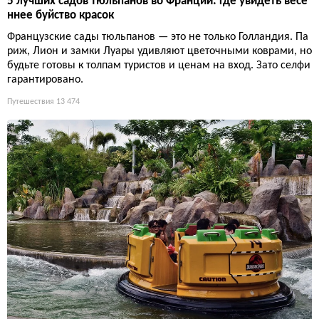
5 лучших садов тюльпанов во Франции: где увидеть весе
ннее буйство красок
Французские сады тюльпанов — это не только Голландия. Па
риж, Лион и замки Луары удивляют цветочными коврами, но
будьте готовы к толпам туристов и ценам на вход. Зато селфи
гарантировано.
Путешествия
13 474