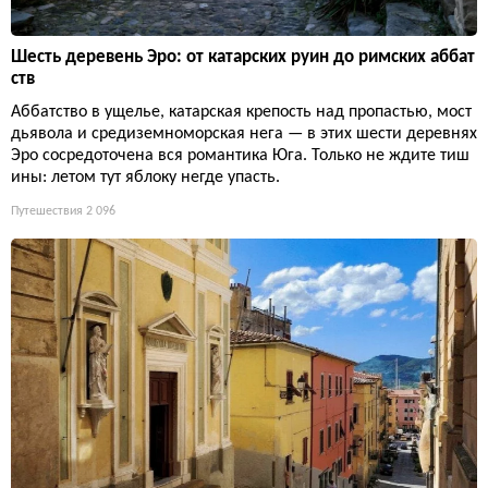
Шесть деревень Эро: от катарских руин до римских аббат
ств
Аббатство в ущелье, катарская крепость над пропастью, мост
дьявола и средиземноморская нега — в этих шести деревнях
Эро сосредоточена вся романтика Юга. Только не ждите тиш
ины: летом тут яблоку негде упасть.
Путешествия
2 096