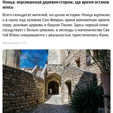
Нонца: корсиканская деревня-сторож, где время останов
илось
Всего семьдесят жителей, но целая история: Нонца вцепилас
ь в скалу над заливом Сен-Флоран, храня компактную архите
ктуру, розовую церковь и башню Паоли. Здесь черный пляж
соседствует с белым шпилем, а легенды о мученичестве Свя
той Юлии смешиваются с реальностью туристического бума.
Путешествия
1 779