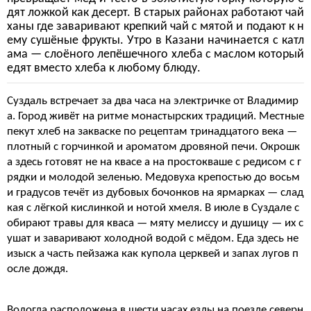
дят ложкой как десерт. В старых районах работают чай
ханы где заваривают крепкий чай с мятой и подают к н
ему сушёные фрукты. Утро в Казани начинается с катл
ама — слоёного лепёшечного хлеба с маслом который
едят вместо хлеба к любому блюду.
Суздаль встречает за два часа на электричке от Владимир
а. Город живёт на ритме монастырских традиций. Местные
пекут хлеб на закваске по рецептам тринадцатого века —
плотный с горчинкой и ароматом дровяной печи. Окрошк
а здесь готовят не на квасе а на простокваше с редисом с г
рядки и молодой зеленью. Медовуха крепостью до восьм
и градусов течёт из дубовых бочонков на ярмарках — слад
кая с лёгкой кислинкой и нотой хмеля. В июле в Суздале с
обирают травы для кваса — мяту мелиссу и душицу — их с
ушат и заваривают холодной водой с мёдом. Еда здесь не
изыск а часть пейзажа как купола церквей и запах лугов п
осле дождя.
Вологда расположена в шести часах езды на поезде северн