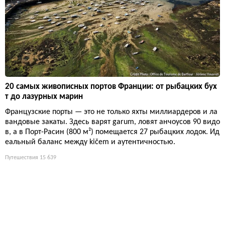
20 самых живописных портов Франции: от рыбацких бух
т до лазурных марин
Французские порты — это не только яхты миллиардеров и ла
вандовые закаты. Здесь варят garum, ловят анчоусов 90 видо
в, а в Порт-Расин (800 м²) помещается 27 рыбацких лодок. Ид
еальный баланс между kičem и аутентичностью.
Путешествия
15 639