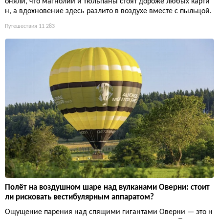
оняли, что магнолии и тюльпаны стоят дороже любых карти
н, а вдохновение здесь разлито в воздухе вместе с пыльцой.
Путешествия
11 283
Полёт на воздушном шаре над вулканами Оверни: стоит
ли рисковать вестибулярным аппаратом?
Ощущение парения над спящими гигантами Оверни — это н