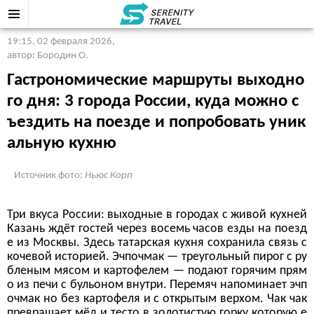
19:15, 02 февраля 2026
,
автор: Бородин О.
Гастрономические маршруты выходно
го дня: 3 города России, куда можно с
ъездить на поезде и попробовать уник
альную кухню
Источник фото:
Ньюс Корп
Три вкуса России: выходные в городах с живой кухней
Казань ждёт гостей через восемь часов езды на поезд
е из Москвы. Здесь татарская кухня сохранила связь с
кочевой историей. Эчпочмак — треугольный пирог с ру
бленым мясом и картофелем — подают горячим прям
о из печи с бульоном внутри. Перемяч напоминает эчп
очмак но без картофеля и с открытым верхом. Чак чак
превращает мёд и тесто в золотистую горку которую е