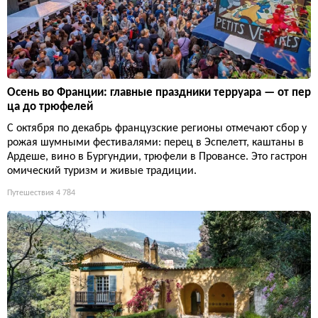
Осень во Франции: главные праздники терруара — от пер
ца до трюфелей
С октября по декабрь французские регионы отмечают сбор у
рожая шумными фестивалями: перец в Эспелетт, каштаны в
Ардеше, вино в Бургундии, трюфели в Провансе. Это гастрон
омический туризм и живые традиции.
Путешествия
4 784