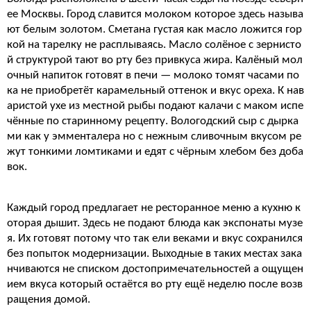
ее Москвы. Город славится молоком которое здесь называ
ют белым золотом. Сметана густая как масло ложится гор
кой на тарелку не расплываясь. Масло солёное с зернисто
й структурой тают во рту без привкуса жира. Калёный мол
очный напиток готовят в печи — молоко томят часами по
ка не приобретёт карамельный оттенок и вкус ореха. К нав
аристой ухе из местной рыбы подают калачи с маком испе
чённые по старинному рецепту. Вологодский сыр с дырка
ми как у эмменталера но с нежным сливочным вкусом ре
жут тонкими ломтиками и едят с чёрным хлебом без доба
вок.
Каждый город предлагает не ресторанное меню а кухню к
оторая дышит. Здесь не подают блюда как экспонаты музе
я. Их готовят потому что так ели веками и вкус сохранился
без попыток модернизации. Выходные в таких местах зака
нчиваются не списком достопримечательностей а ощущен
ием вкуса который остаётся во рту ещё неделю после возв
ращения домой.