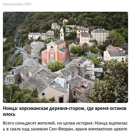
Путешествия
1 839
Нонца: корсиканская деревня-сторож, где время останов
илось
Всего семьдесят жителей, но целая история: Нонца вцепилас
ь в скалу над заливом Сен-Флоран, храня компактную архите