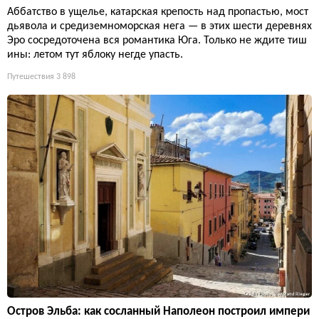
Аббатство в ущелье, катарская крепость над пропастью, мост
дьявола и средиземноморская нега — в этих шести деревнях
Эро сосредоточена вся романтика Юга. Только не ждите тиш
ины: летом тут яблоку негде упасть.
Путешествия
3 898
Остров Эльба: как сосланный Наполеон построил импери