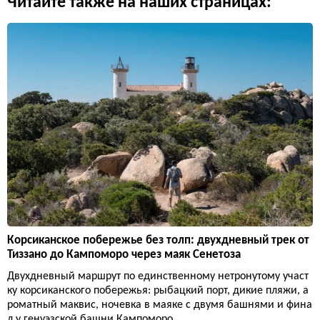
Читайте также на наших страницах:
Корсиканское побережье без толп: двухдневный трек от
Тиззано до Кампоморо через маяк Сенетоза
Двухдневный маршрут по единственному нетронутому участ
ку корсиканского побережья: рыбацкий порт, дикие пляжи, а
роматный маквис, ночевка в маяке с двумя башнями и фина
л у генуэзской башни Кампоморо.