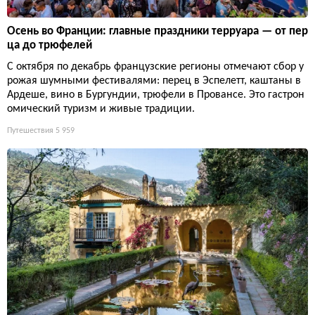
Осень во Франции: главные праздники терруара — от пер
ца до трюфелей
С октября по декабрь французские регионы отмечают сбор у
рожая шумными фестивалями: перец в Эспелетт, каштаны в
Ардеше, вино в Бургундии, трюфели в Провансе. Это гастрон
омический туризм и живые традиции.
Путешествия
5 959