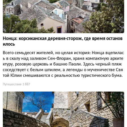
Нонца: корсиканская деревня-сторож, где время останов
илось
Всего семьдесят жителей, но целая история: Нонца вцепилас
ь в скалу над заливом Сен-Флоран, храня компактную архите
ктуру, розовую церковь и башню Паоли. Здесь черный пляж
соседствует с белым шпилем, а легенды о мученичестве Свя
той Юлии смешиваются с реальностью туристического бума.
Путешествия
3 887