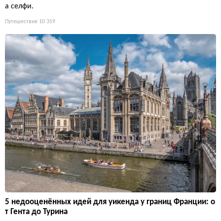
а селфи.
Путешествия
10 359
5 недооценённых идей для уикенда у границ Франции: о
т Гента до Турина