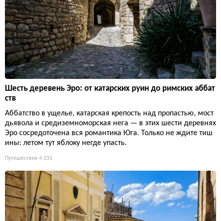
Шесть деревень Эро: от катарских руин до римских аббат
ств
Аббатство в ущелье, катарская крепость над пропастью, мост
дьявола и средиземноморская нега — в этих шести деревнях
Эро сосредоточена вся романтика Юга. Только не ждите тиш
ины: летом тут яблоку негде упасть.
Путешествия
4 231