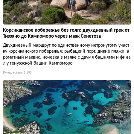
Корсиканское побережье без толп: двухдневный трек от
Тиззано до Кампоморо через маяк Сенетоза
Двухдневный маршрут по единственному нетронутому участ
ку корсиканского побережья: рыбацкий порт, дикие пляжи, а
роматный маквис, ночевка в маяке с двумя башнями и фина
л у генуэзской башни Кампоморо.
Путешествия
1 595