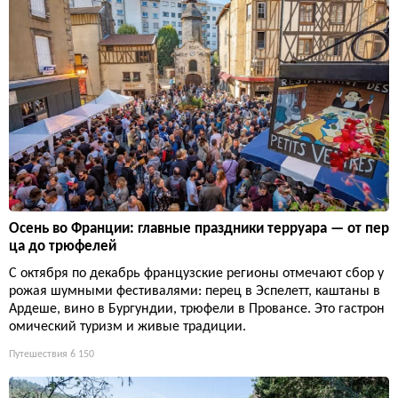
Осень во Франции: главные праздники терруара — от пер
ца до трюфелей
С октября по декабрь французские регионы отмечают сбор у
рожая шумными фестивалями: перец в Эспелетт, каштаны в
Ардеше, вино в Бургундии, трюфели в Провансе. Это гастрон
омический туризм и живые традиции.
Путешествия
6 150