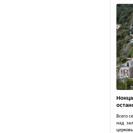
Нонца
остан
Всего с
над зал
церков