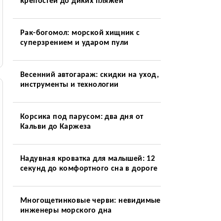
крепостей до диких пляжей
Рак-богомол: морской хищник с
суперзрением и ударом пули
Весенний автогараж: скидки на уход,
инструменты и технологии
Корсика под парусом: два дня от
Кальви до Каржеза
Надувная кроватка для малышей: 12
секунд до комфортного сна в дороге
Многощетинковые черви: невидимые
инженеры морского дна