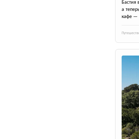
Бастия 
а тепер
кафе — 
Путешеств