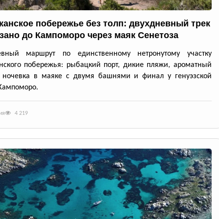
канское побережье без толп: двухдневный трек
ззано до Кампоморо через маяк Сенетоза
евный маршрут по единственному нетронутому участку
нского побережья: рыбацкий порт, дикие пляжи, ароматный
, ночевка в маяке с двумя башнями и финал у генуэзской
Кампоморо.
ия
4 219