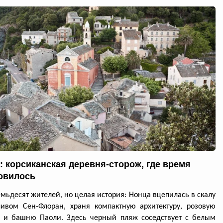
: корсиканская деревня-сторож, где время
овилось
емьдесят жителей, но целая история: Нонца вцепилась в скалу
ивом Сен-Флоран, храня компактную архитектуру, розовую
ь и башню Паоли. Здесь черный пляж соседствует с белым