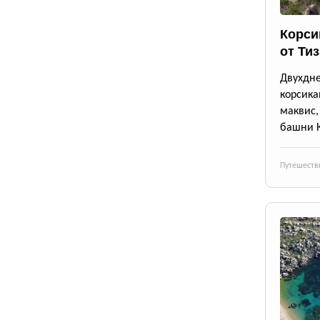
Корси
от Ти
Двухдн
корсика
маквис
башни 
Путешеств