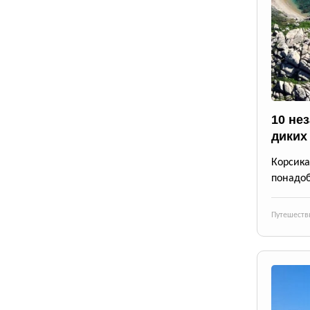
10 не
диких
Корсика
понадоб
Путешеств