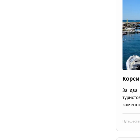
Корси
За два 
турист
каменны
Путешеств