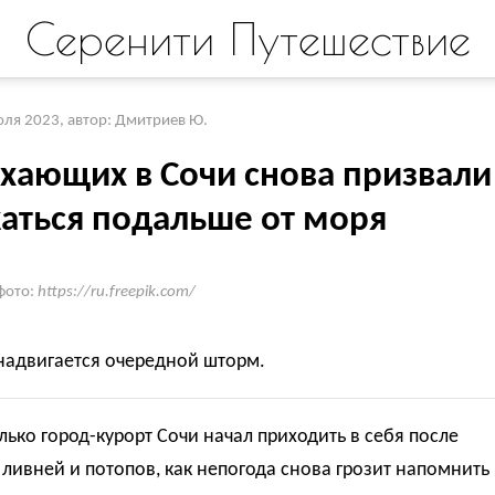
Серенити Путешествие
юля 2023
,
автор: Дмитриев Ю.
хающих в Сочи снова призвали
аться подальше от моря
фото:
https://ru.freepik.com/
надвигается очередной шторм.
лько город-курорт Сочи начал приходить в себя после
ливней и потопов, как непогода снова грозит напомнить