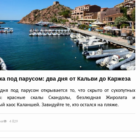
ка под парусом: два дня от Кальви до Каржеза
дня под парусом открывается то, что скрыто от сухопутных
ов: красные скалы Скандолы, безлюдная Жиролата и
й хаос Каланшей. Завидуйте те, кто остался на пляже.
ия
4 829