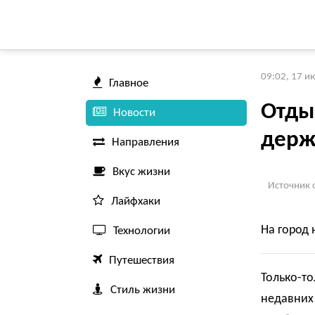
09:02, 17 и
Главное
Отды
Новости
держ
Направления
Вкус жизни
Источник 
Лайфхаки
На город 
Технологии
Путешествия
Только-то
Стиль жизни
недавних 