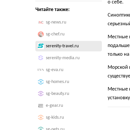
о себе.
Читайте также:
Синоптик
sg-news.ru
серьезный
sg-chef.ru
Местные 
подальше 
serenity-travel.ru
только на
serenity-media.ru
Морской 
sg-eva.ru
существу
sg-homes.ru
Местные 
sg-beauty.ru
установку
e-gear.ru
sg-kids.ru
sg-pets.ru