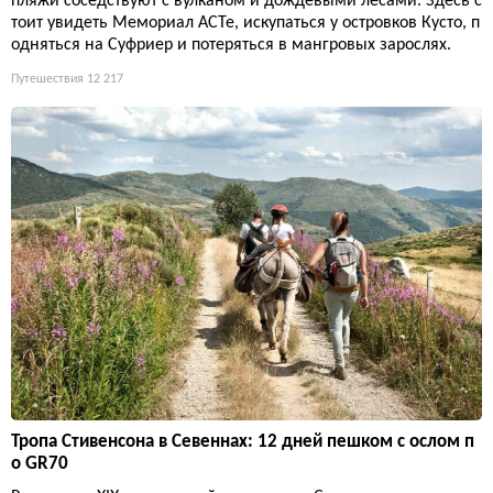
пляжи соседствуют с вулканом и дождевыми лесами. Здесь с
тоит увидеть Мемориал ACTe, искупаться у островков Кусто, п
одняться на Суфриер и потеряться в мангровых зарослях.
Путешествия
12 217
Тропа Стивенсона в Севеннах: 12 дней пешком с ослом п
о GR70