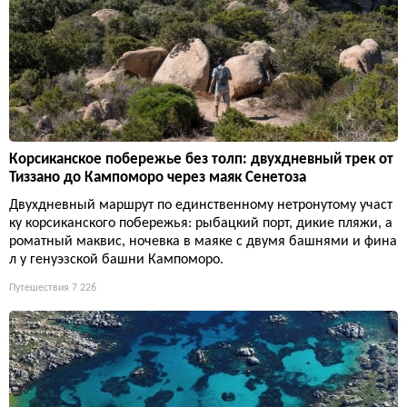
Корсиканское побережье без толп: двухдневный трек от
Тиззано до Кампоморо через маяк Сенетоза
Двухдневный маршрут по единственному нетронутому участ
ку корсиканского побережья: рыбацкий порт, дикие пляжи, а
роматный маквис, ночевка в маяке с двумя башнями и фина
л у генуэзской башни Кампоморо.
Путешествия
7 226