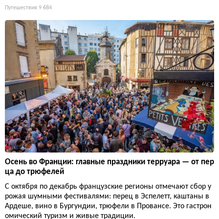
Путешествия
9 684
Осень во Франции: главные праздники терруара — от пер
ца до трюфелей
С октября по декабрь французские регионы отмечают сбор у
рожая шумными фестивалями: перец в Эспелетт, каштаны в
Ардеше, вино в Бургундии, трюфели в Провансе. Это гастрон
омический туризм и живые традиции.