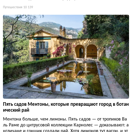
Путешествия
10 139
Пять садов Ментоны, которые превращают город в ботан
ический рай
Ментона больше, чем лимоны. Пять садов — от тропиков Ва
ль Раме до цитрусовой коллекции Карнолес — доказывают: а
нгличане и гонщик создали рай. Хотя лимонов тут вагон, и эт