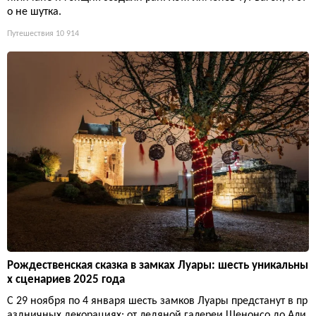
о не шутка.
Путешествия
10 914
Рождественская сказка в замках Луары: шесть уникальны
х сценариев 2025 года
С 29 ноября по 4 января шесть замков Луары предстанут в пр
аздничных декорациях: от ледяной галереи Шенонсо до Али