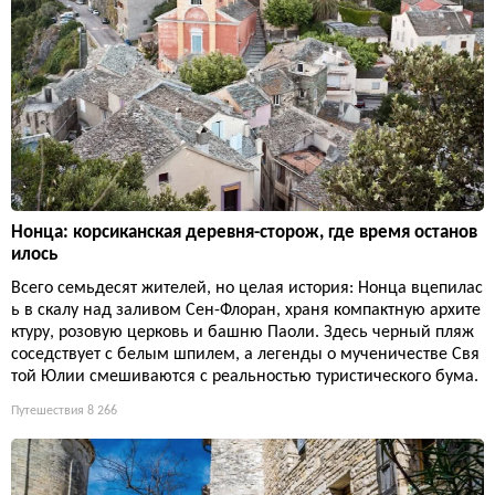
Нонца: корсиканская деревня-сторож, где время останов
илось
Всего семьдесят жителей, но целая история: Нонца вцепилас
ь в скалу над заливом Сен-Флоран, храня компактную архите
ктуру, розовую церковь и башню Паоли. Здесь черный пляж
соседствует с белым шпилем, а легенды о мученичестве Свя
той Юлии смешиваются с реальностью туристического бума.
Путешествия
8 266