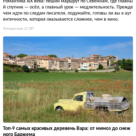
Романтика XIX века: пеший маршрут по Севеннам, где главны
й спутник — осёл, а главный урок — медлительность. Прежде
чем идти по следам писателя, подумайте, готовы ли вы к аут
ентичности, которая оказывается сложнее, чем в кино.
Путешествия
12 187
Топ-9 самых красивых деревень Вара: от мимоз до снеж
ного Баржема