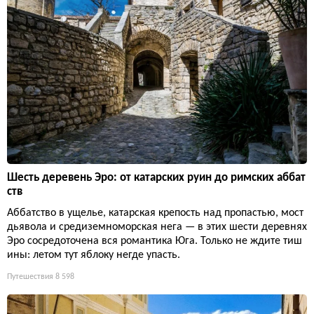
Шесть деревень Эро: от катарских руин до римских аббат
ств
Аббатство в ущелье, катарская крепость над пропастью, мост
дьявола и средиземноморская нега — в этих шести деревнях
Эро сосредоточена вся романтика Юга. Только не ждите тиш
ины: летом тут яблоку негде упасть.
Путешествия
8 598