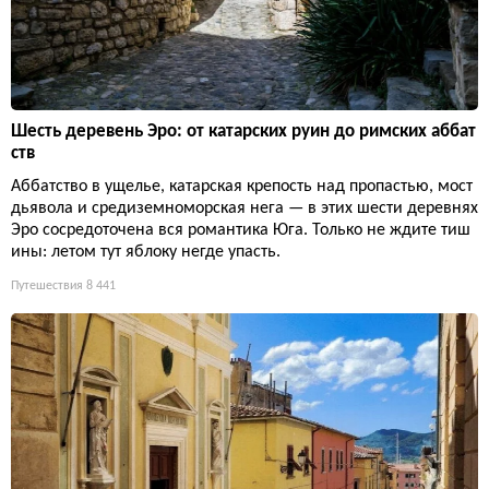
Шесть деревень Эро: от катарских руин до римских аббат
ств
Аббатство в ущелье, катарская крепость над пропастью, мост
дьявола и средиземноморская нега — в этих шести деревнях
Эро сосредоточена вся романтика Юга. Только не ждите тиш
ины: летом тут яблоку негде упасть.
Путешествия
8 441