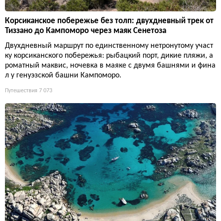
Корсиканское побережье без толп: двухдневный трек от
Тиззано до Кампоморо через маяк Сенетоза
Двухдневный маршрут по единственному нетронутому участ
ку корсиканского побережья: рыбацкий порт, дикие пляжи, а
роматный маквис, ночевка в маяке с двумя башнями и фина
л у генуэзской башни Кампоморо.
Путешествия
7 073