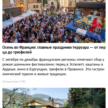
Осень во Франции: главные праздники терруара — от пер
ца до трюфелей
С октября по декабрь французские регионы отмечают сбор у
рожая шумными фестивалями: перец в Эспелетт, каштаны в
Ардеше, вино в Бургундии, трюфели в Провансе. Это гастрон
омический туризм и живые традиции.
Путешествия
9 985