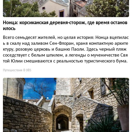
Нонца: корсиканская деревня-сторож, где время останов
илось
Всего семьдесят жителей, но целая история: Нонца вцепилас
ь в скалу над заливом Сен-Флоран, храня компактную архите
ктуру, розовую церковь и башню Паоли. Здесь черный пляж
соседствует с белым шпилем, а легенды о мученичестве Свя
той Юлии смешиваются с реальностью туристического бума.
Путешествия
8 085