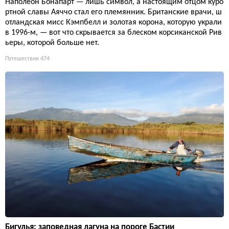
Наполеон Бонапарт — лишь символ, а настоящим отцом куро
ртной славы Аяччо стал его племянник. Британские врачи, ш
отландская мисс Кэмпбелл и золотая корона, которую украли
в 1996-м, — вот что скрывается за блеском корсиканской Рив
ьеры, которой больше нет.
Путешествия
474
Бигулья: заповедная лагуна на пороге Бастии