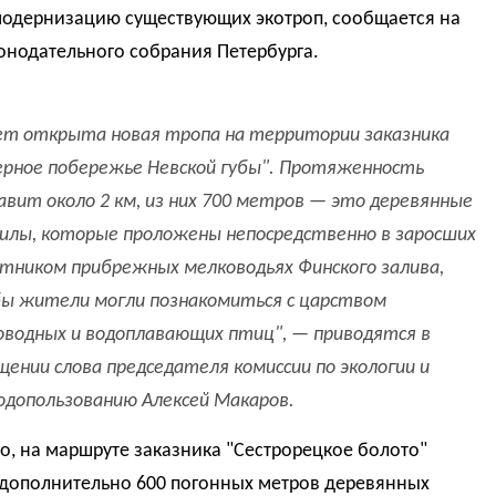
модернизацию существующих экотроп, сообщается на
онодательного собрания Петербурга.
ет открыта новая тропа на территории заказника
ерное побережье Невской губы". Протяженность
авит около 2 км, из них 700 метров — это деревянные
илы, которые проложены непосредственно в заросших
тником прибрежных мелководьях Финского залива,
ы жители могли познакомиться с царством
оводных и водоплавающих птиц", — приводятся в
щении слова председателя комиссии по экологии и
одопользованию Алексей Макаров.
о, на маршруте заказника "Сестрорецкое болото"
 дополнительно 600 погонных метров деревянных