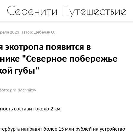
Серенити Путешествие
преля 2023
,
автор: Дебеляк О.
 экотропа появится в
знике "Северное побережье
кой губы"
фото:
pro-dachnikov
ость составит около 2 км.
тербурга направят более 15 млн рублей на устройство