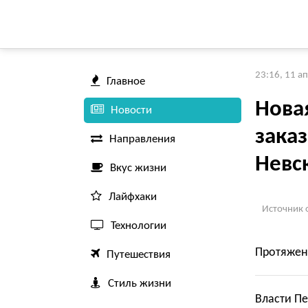
23:16, 11 а
Главное
Новая
Новости
зака
Направления
Невс
Вкус жизни
Лайфхаки
Источник 
Технологии
Протяженн
Путешествия
Стиль жизни
Власти Пе