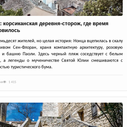
: корсиканская деревня-сторож, где время
овилось
емьдесят жителей, но целая история: Нонца вцепилась в скалу
ивом Сен-Флоран, храня компактную архитектуру, розовую
ь и башню Паоли. Здесь черный пляж соседствует с белым
, а легенды о мученичестве Святой Юлии смешиваются с
стью туристического бума.
ия
1 415