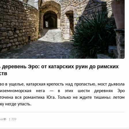
 деревень Эро: от катарских руин до римских
ств
во в ущелье, катарская крепость над пропастью, мост дьявола
диземноморская нега — в этих шести деревнях Эро
точена вся романтика Юга. Только не ждите тишины: летом
ку негде упасть.
ия
1 709