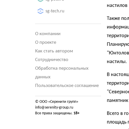
настилов 
sg-tech.ru
Также по
информац
О компании
территор
О проекте
Планируют
Как стать автором
"Юнтолов
Сотрудничество
настилы.
Обработка персональных
В настоящ
данных
территори
Пользовательское соглашение
"Северное
памятник
© ООО «Серенити групп»
info@serenity-group.ru
Всего в г
Все права защищены.
18+
площадь п