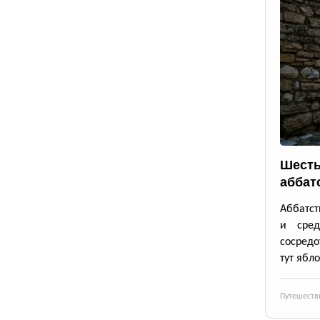
Шесть
аббат
Аббатст
и сре
сосредо
тут ябло
Путешеств