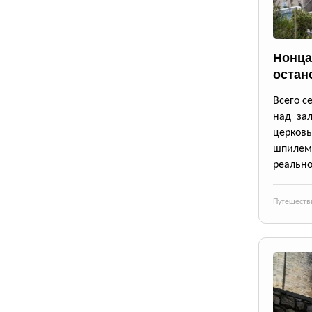
Нонца
остан
Всего с
над зал
церков
шпилем
реально
Путешеств