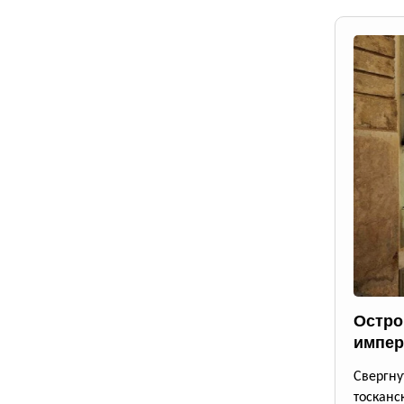
Остро
импер
Свергн
тосканс