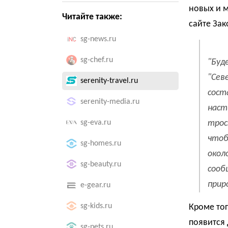
новых и 
Читайте также:
сайте Зак
sg-news.ru
sg-chef.ru
"Буд
"Сев
serenity-travel.ru
сост
serenity-media.ru
наст
sg-eva.ru
трос
чтоб
sg-homes.ru
окол
sg-beauty.ru
сооб
прир
e-gear.ru
sg-kids.ru
Кроме тог
появится
sg-pets.ru