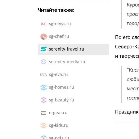
Куро
Читайте также:
прос
горо
sg-news.ru
sg-chef.ru
По его сл
Северо-К
serenity-travel.ru
и творчес
serenity-media.ru
"Кис
sg-eva.ru
люби
sg-homes.ru
мест
гост
sg-beauty.ru
Праздник
e-gear.ru
sg-kids.ru
sg-pets.ru