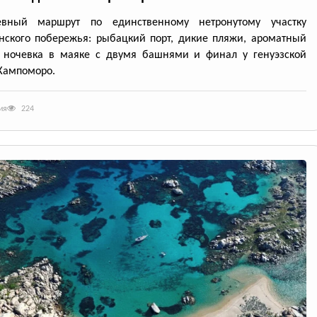
евный маршрут по единственному нетронутому участку
нского побережья: рыбацкий порт, дикие пляжи, ароматный
, ночевка в маяке с двумя башнями и финал у генуэзской
Кампоморо.
ия
224