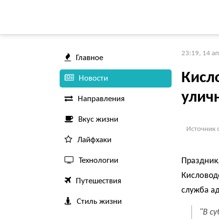
23:19, 14 а
Главное
Кисл
Новости
улич
Направления
Вкус жизни
Источник 
Лайфхаки
Технологии
Праздник
Кисловодс
Путешествия
служба а
Стиль жизни
"В с