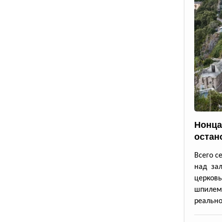
Нонца
остан
Всего с
над зал
церков
шпилем
реально