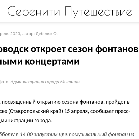
Серенити Путешествие
преля 2023
,
автор: Дебеляк О.
оводск откроет сезон фонтанов
ными концертами
фото:
Администрация города Мытищи
, посвященный открытию сезона фонтанов, пройдет в
ке (Ставропольский край) 15 апреля, сообщает пресс-
дминистрации города.
убботу в 14:00 запустим цветомузыкальный фонтан на