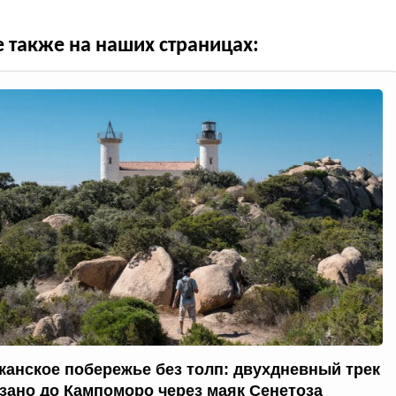
е также на наших страницах:
канское побережье без толп: двухдневный трек
ззано до Кампоморо через маяк Сенетоза