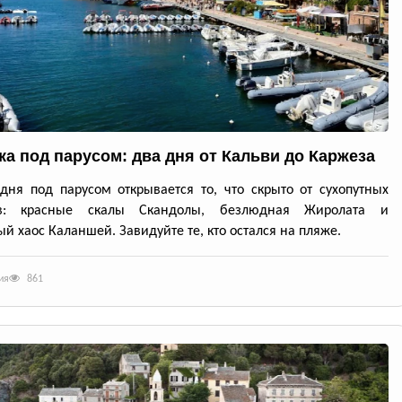
ка под парусом: два дня от Кальви до Каржеза
дня под парусом открывается то, что скрыто от сухопутных
ов: красные скалы Скандолы, безлюдная Жиролата и
й хаос Каланшей. Завидуйте те, кто остался на пляже.
ия
861