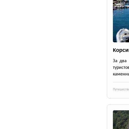
Корси
За два 
турист
каменны
Путешеств