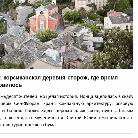
: корсиканская деревня-сторож, где время
овилось
емьдесят жителей, но целая история: Нонца вцепилась в скалу
ивом Сен-Флоран, храня компактную архитектуру, розовую
ь и башню Паоли. Здесь черный пляж соседствует с белым
, а легенды о мученичестве Святой Юлии смешиваются с
стью туристического бума.