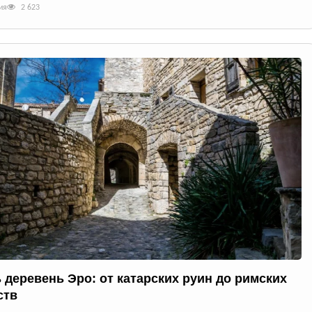
ия
2 623
 деревень Эро: от катарских руин до римских
ств