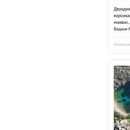
Двухдн
корсика
маквис
башни 
Путешеств