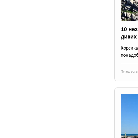
10 не
диких
Корсика
понадоб
Путешеств