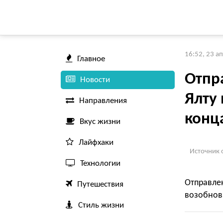
16:52, 23 а
Главное
Отпр
Новости
Ялту 
Направления
конц
Вкус жизни
Лайфхаки
Источник 
Технологии
Отправл
Путешествия
возобнови
Стиль жизни