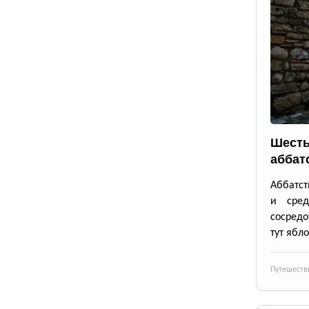
Шесть
аббат
Аббатст
и сре
сосредо
тут ябло
Путешеств