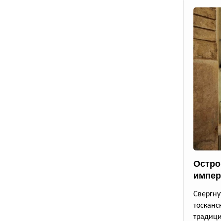
Остро
импер
Свергн
тосканс
традици