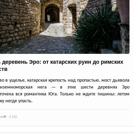
 деревень Эро: от катарских руин до римских
ств
во в ущелье, катарская крепость над пропастью, мост дьявола
диземноморская нега — в этих шести деревнях Эро
точена вся романтика Юга. Только не ждите тишины: летом
ку негде упасть.
ия
2 142