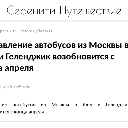
Серенити Путешествие
преля 2023
,
автор: Дебеляк О.
авление автобусов из Москвы 
и Геленджик возобновится с
а апреля
фото:
freepik.com
ение автобусов из Москвы в Ялту и Геленджи
тся с конца апреля.