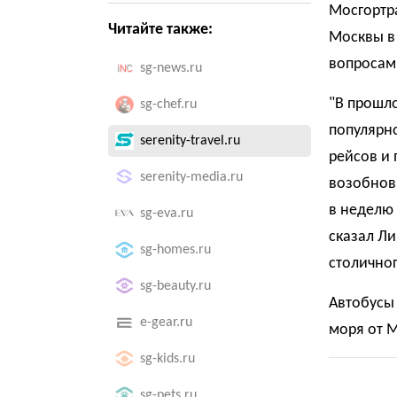
Мосгортра
Читайте также:
Москвы в 
вопросам
sg-news.ru
"В прошло
sg-chef.ru
популярн
serenity-travel.ru
рейсов и 
serenity-media.ru
возобнови
в неделю 
sg-eva.ru
сказал Ли
sg-homes.ru
столичног
sg-beauty.ru
Автобусы 
e-gear.ru
моря от М
sg-kids.ru
sg-pets.ru