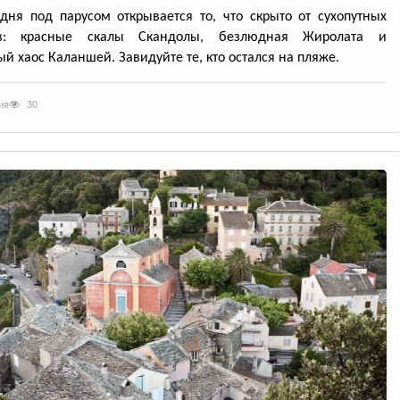
дня под парусом открывается то, что скрыто от сухопутных
ов: красные скалы Скандолы, безлюдная Жиролата и
й хаос Каланшей. Завидуйте те, кто остался на пляже.
ия
30