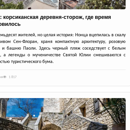
: корсиканская деревня-сторож, где время
овилось
емьдесят жителей, но целая история: Нонца вцепилась в скалу
ивом Сен-Флоран, храня компактную архитектуру, розовую
ь и башню Паоли. Здесь черный пляж соседствует с белым
, а легенды о мученичестве Святой Юлии смешиваются с
стью туристического бума.
ия
1 817