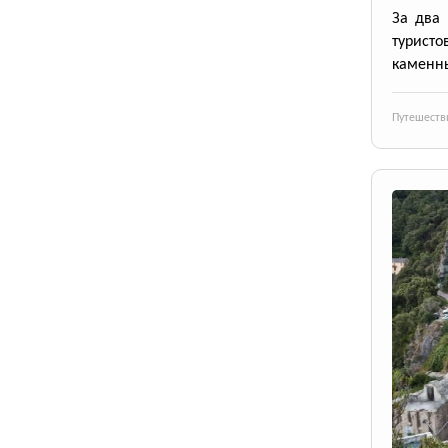
За два 
турист
каменны
Путешеств