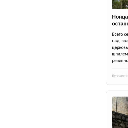
Нонца
остан
Всего с
над зал
церков
шпилем
реально
Путешеств