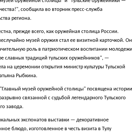
 музей оружейной столицы" и "Тульские оружейники —
чества!", сообщила во вторник пресс-служба
ства региона.
естна, прежде всего, как оружейная столица России.
еслучайно музей оружия стал ее визитной карточкой. Он
начительную роль в патриотическом воспитании молодеж
е славных традиций тульских оружейников", —
ла на церемонии открытия министр культуры Тульской
атьяна Рыбкина.
 "Главный музей оружейной столицы" посвящена истори
разрывно связанной с судьбой легендарного Тульского
го завода.
икальных экспонатов выставки — декоративное
ное блюдо, изготовленное в честь визита в Тулу