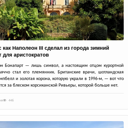
 как Наполеон III сделал из города зимний
т для аристократов
он Бонапарт — лишь символ, а настоящим отцом курортной
яччо стал его племянник. Британские врачи, шотландская
мпбелл и золотая корона, которую украли в 1996-м, — вот что
тся за блеском корсиканской Ривьеры, которой больше нет.
ия
446