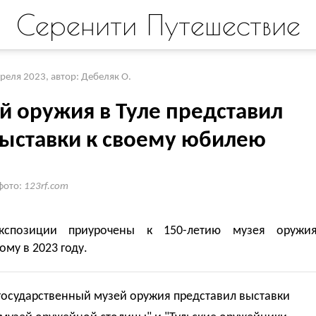
Серенити Путешествие
преля 2023
,
автор: Дебеляк О.
й оружия в Туле представил
выставки к своему юбилею
фото:
123rf.com
кспозиции приурочены к 150-летию музея оружия
му в 2023 году.
государственный музей оружия представил выставки