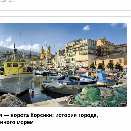
ия
495
я — ворота Корсики: история города,
нного морем