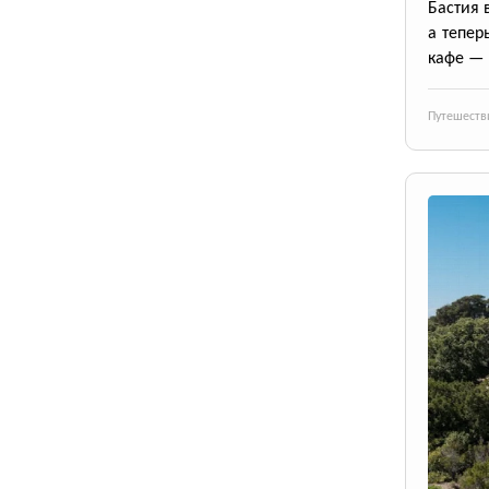
Бастия 
а тепер
кафе — 
Путешеств