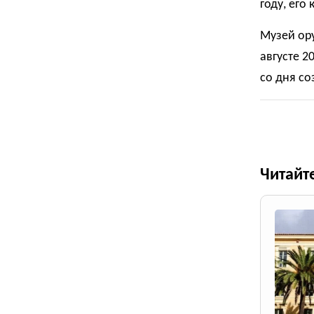
году, его
Музей ору
августе 2
со дня со
Читайт