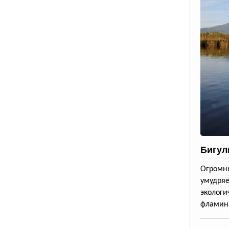
Бигул
Огромн
умудря
эколог
фламинг