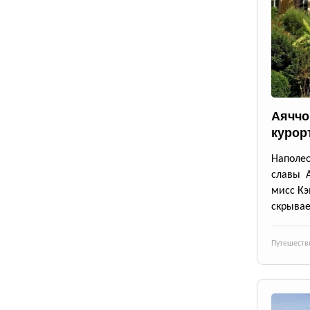
Аяччо:
курор
Наполе
славы А
мисс Кэ
скрывае
Путешеств