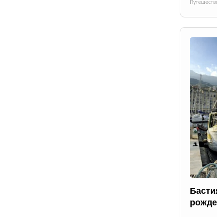
Путешеств
Басти
рожде