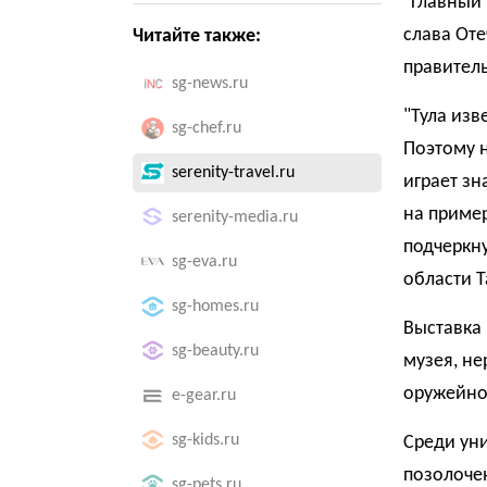
"Главный
слава Оте
Читайте также:
правитель
sg-news.ru
"Тула изв
sg-chef.ru
Поэтому н
serenity-travel.ru
играет з
на пример
serenity-media.ru
подчеркну
sg-eva.ru
области Т
sg-homes.ru
Выставка
sg-beauty.ru
музея, не
оружейно
e-gear.ru
sg-kids.ru
Среди ун
позолочен
sg-pets.ru