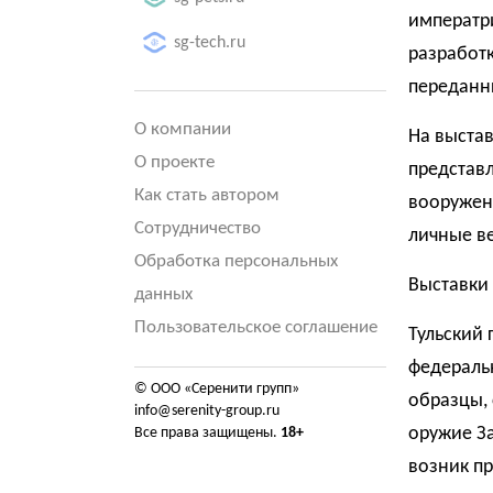
императри
sg-tech.ru
разработк
переданн
О компании
На выстав
О проекте
представ
Как стать автором
вооружени
Сотрудничество
личные в
Обработка персональных
Выставки 
данных
Пользовательское соглашение
Тульский
федераль
© ООО «Серенити групп»
образцы, 
info@serenity-group.ru
оружие За
Все права защищены.
18+
возник пр