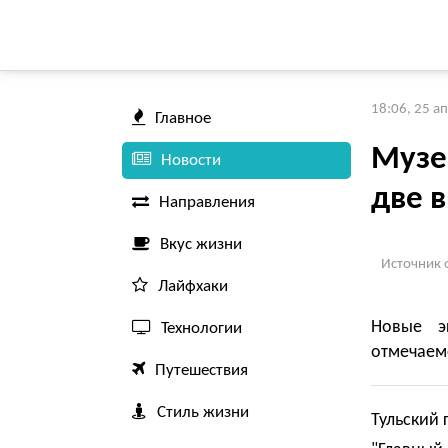
18:06, 25 а
Главное
Музе
Новости
две 
Направления
Вкус жизни
Источник 
Лайфхаки
Новые э
Технологии
отмечаемо
Путешествия
Стиль жизни
Тульский 