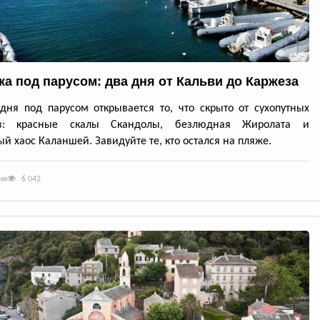
ка под парусом: два дня от Кальви до Каржеза
дня под парусом открывается то, что скрыто от сухопутных
ов: красные скалы Скандолы, безлюдная Жиролата и
й хаос Каланшей. Завидуйте те, кто остался на пляже.
ия
6 042