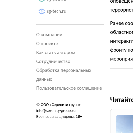
оповещени
террорист
sg-tech.ru
Ранее соо
областно
О компании
интеракт
О проекте
фронту по
Как стать автором
мероприя
Сотрудничество
Обработка персональных
данных
Пользовательское соглашение
Читайт
© ООО «Серенити групп»
info@serenity-group.ru
Все права защищены.
18+