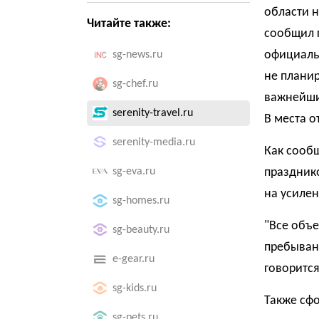
области н
Читайте также:
сообщил 
официаль
sg-news.ru
не плани
sg-chef.ru
важнейши
serenity-travel.ru
В места о
serenity-media.ru
Как сообщ
sg-eva.ru
праздник
на усиле
sg-homes.ru
"Все объе
sg-beauty.ru
пребыван
e-gear.ru
говоритс
sg-kids.ru
Также сф
sg-pets.ru