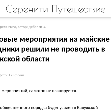
Серенити Путешествие
преля 2023
,
автор: Дебеляк О.
овые мероприятия на майские
дники решили не проводить в
жской области
фото:
123rf.com
 мероприятий, салютов не планируется.
общественного порядка будет усилен в Калужской