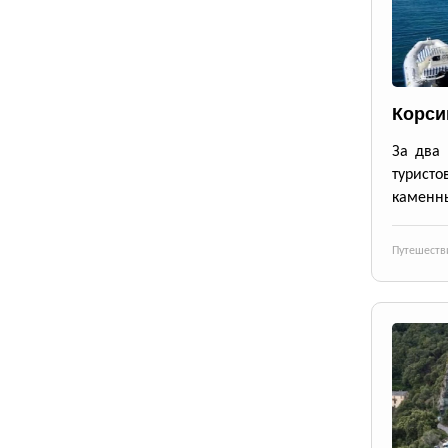
Корси
За два 
турист
каменны
Путешеств