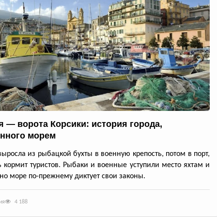
я — ворота Корсики: история города,
нного морем
выросла из рыбацкой бухты в военную крепость, потом в порт,
ь кормит туристов. Рыбаки и военные уступили место яхтам и
но море по-прежнему диктует свои законы.
ия
4 188