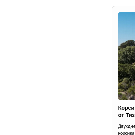
Корси
от Ти
Двухдн
корсика