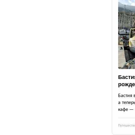
Басти
рожде
Бастия 
а тепер
кафе — 
Путешеств