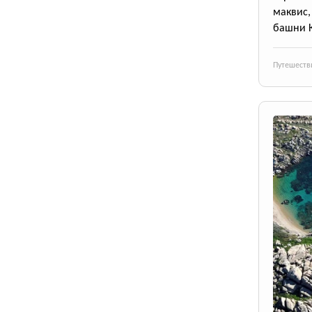
маквис
башни 
Путешеств