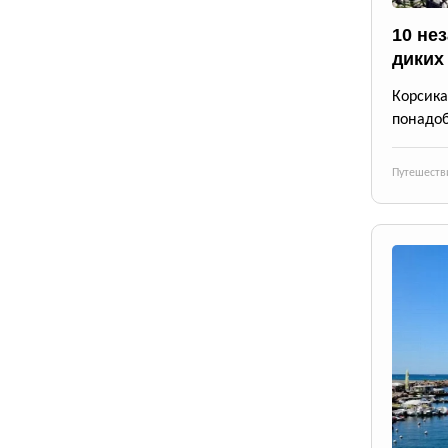
10 не
диких
Корсика
понадоб
Путешеств