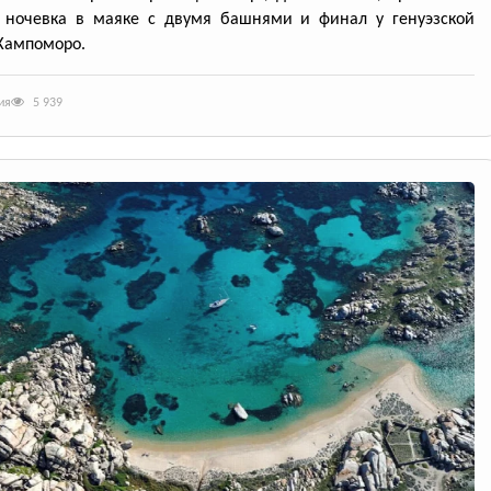
, ночевка в маяке с двумя башнями и финал у генуэзской
Кампоморо.
ия
5 939