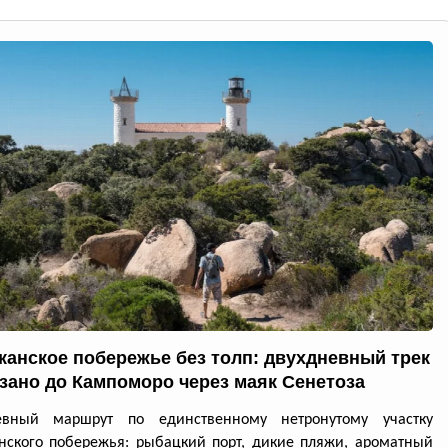
канское побережье без толп: двухдневный трек
ззано до Кампоморо через маяк Сенетоза
евный маршрут по единственному нетронутому участку
нского побережья: рыбацкий порт, дикие пляжи, ароматный