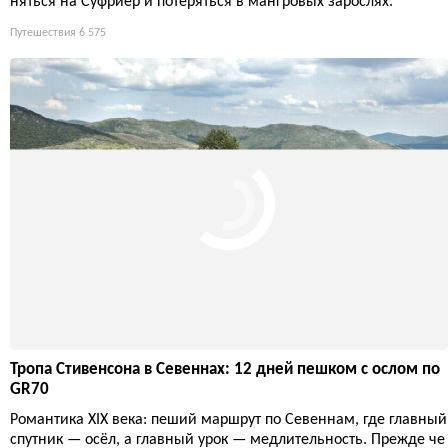
няться на Суфриер и потеряться в мангровых зарослях.
Путешествия
6 575
Тропа Стивенсона в Севеннах: 12 дней пешком с ослом по
GR70
Романтика XIX века: пеший маршрут по Севеннам, где главный
спутник — осёл, а главный урок — медлительность. Прежде че