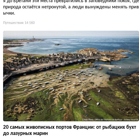
я до Бретани эти места превратились в заповедники покоя, где
природа остаётся нетронутой, а люди вынуждены менять прив
ычки.
Путешествия
14 560
20 самых живописных портов Франции: от рыбацких бухт
до лазурных марин