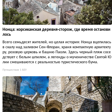
Нонца: корсиканская деревня-сторож, где время останови
лось
Всего семьдесят жителей, но целая история: Нонца вцепилась
в скалу над заливом Сен-Флоран, храня компактную архитекту
ру, розовую церковь и башню Паоли. Здесь черный пляж сосе
дствует с белым шпилем, а легенды о мученичестве Святой Ю
лии смешиваются с реальностью туристического бума.
Путешествия
1 669