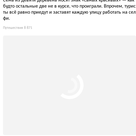
Семь из девяти деревень носят знак «самых красивых» — как
будто остальные две не в курсе, что проиграли. Впрочем, турис
ты всё равно приедут и заставят каждую улицу работать на сел
фи.
Путешествия
8 871