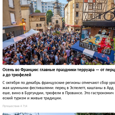
Осень во Франции: главные праздники терруара — от перц
а до трюфелей
С октября по декабрь французские регионы отмечают сбор уро
жая шумными фестивалями: перец в Эспелетт, каштаны в Ард
еше, вино в Бургундии, трюфели в Провансе. Это гастрономич
еский туризм и живые традиции.
Путешествия
4 714