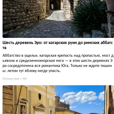
Шесть деревень Эро: от катарских руин до римских аббатс
тв
Аббатство в ущелье, катарская крепость над пропастью, мост д
ьявола и средиземноморская нега — в этих шести деревнях Э
ро сосредоточена вся романтика Юга. Только не ждите тишин
ы: летом тут яблоку негде упасть.
Путешествия
1 964