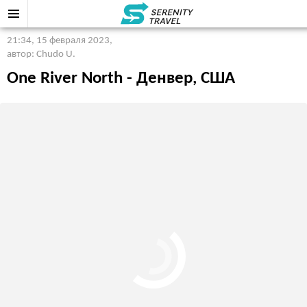
21:34, 15 февраля 2023
,
автор: Chudo U.
One River North - Денвер, США