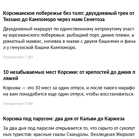
Корсиканское побережье без толп: двухдневный трек от
Тиззано до Кампоморо через маяк Сенетоза
Двухдневный маршрут по единственному нетронутому участ
ку корсиканского побережья: рыбацкий порт, дикие пляжи, а
роматный маквис, ночевка в маяке с двумя башнями и фина
л у генуэзской башни Кампоморо.