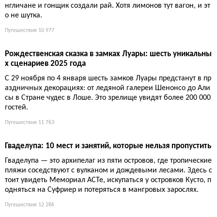
Пока Альпы задыхаются от толп, нормальные люди едут к шт
ормовому океану, в рождественский Прованс и на пустой Лаз
урный берег. Дешевле, спокойнее и без чувства вины за угле
родный след.
Путешествия
9 764
Пять самых красивых деревень Ардеша: от Балязюка до
Лабома
Ардеш — это не только знаменитые ущелья. Пять деревень с
замками, узкими улочками и речными пляжами доказывают,
что настоящая Франция спрятана в деталях. Идеально для те
х, кто устал от открыточных городов.
Путешествия
9 762
Осень во Франции: главные праздники терруара — от пер
ца до трюфелей
С октября по декабрь французские регионы отмечают сбор у
рожая шумными фестивалями: перец в Эспелетт, каштаны в
Ардеше, вино в Бургундии, трюфели в Провансе. Это гастрон