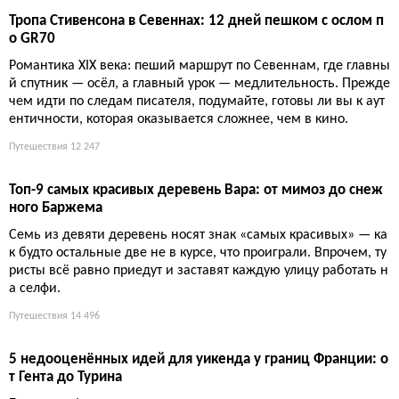
омический туризм и живые традиции.
Путешествия
10 205
Пять садов Ментоны, которые превращают город в ботан
ический рай
Ментона больше, чем лимоны. Пять садов — от тропиков Ва
ль Раме до цитрусовой коллекции Карнолес — доказывают: а
нгличане и гонщик создали рай. Хотя лимонов тут вагон, и эт
о не шутка.
Путешествия
10 977
Рождественская сказка в замках Луары: шесть уникальны
х сценариев 2025 года
С 29 ноября по 4 января шесть замков Луары предстанут в пр
аздничных декорациях: от ледяной галереи Шенонсо до Али
сы в Стране чудес в Лоше. Это зрелище увидят более 200 000
гостей.
Путешествия
11 763