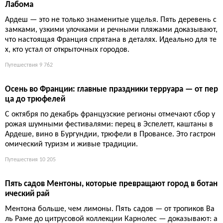
Остров Эльба: как сосланный Наполеон построил импери
ю на 224 квадратных километрах
Свергнутый император за десять месяцев превратил крошеч
ный тосканский остров в образцовое государство: дороги, ша
хты, театр и традицию вручения ключей от винного погреба
вместо городских.
Путешествия
8 489
Зимняя Франция без лыж: 5 неочевидных направлений, к
оторые спасут от уныния