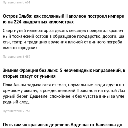
илось
Всего семьдесят жителей, но целая история: Нонца вцепилас
ь в скалу над заливом Сен-Флоран, храня компактную архите
ктуру, розовую церковь и башню Паоли. Здесь черный пляж
соседствует с белым шпилем, а легенды о мученичестве Свя
той Юлии смешиваются с реальностью туристического бума.
Путешествия
8 346
Шесть деревень Эро: от катарских руин до римских аббат
ств
Аббатство в ущелье, катарская крепость над пропастью, мост
дьявола и средиземноморская нега — в этих шести деревнях
Эро сосредоточена вся романтика Юга. Только не ждите тиш
ины: летом тут яблоку негде упасть.
Путешествия
8 661