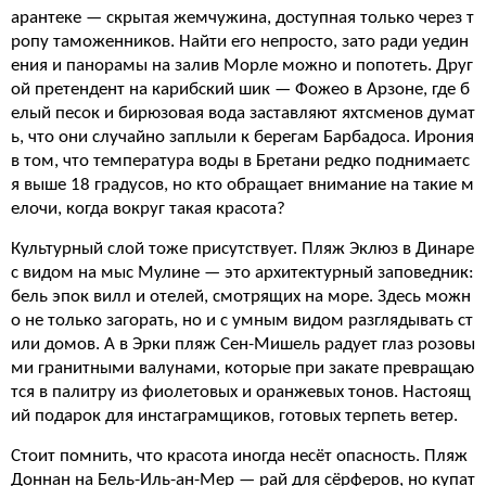
арантеке — скрытая жемчужина, доступная только через т
ропу таможенников. Найти его непросто, зато ради уедин
ения и панорамы на залив Морле можно и попотеть. Друг
ой претендент на карибский шик — Фожео в Арзоне, где б
елый песок и бирюзовая вода заставляют яхтсменов думат
ь, что они случайно заплыли к берегам Барбадоса. Ирония
в том, что температура воды в Бретани редко поднимаетс
я выше 18 градусов, но кто обращает внимание на такие м
елочи, когда вокруг такая красота?
Культурный слой тоже присутствует. Пляж Эклюз в Динаре
с видом на мыс Мулине — это архитектурный заповедник:
бель эпок вилл и отелей, смотрящих на море. Здесь можн
о не только загорать, но и с умным видом разглядывать ст
или домов. А в Эрки пляж Сен-Мишель радует глаз розовы
ми гранитными валунами, которые при закате превращаю
тся в палитру из фиолетовых и оранжевых тонов. Настоящ
ий подарок для инстаграмщиков, готовых терпеть ветер.
Стоит помнить, что красота иногда несёт опасность. Пляж
Доннан на Бель-Иль-ан-Мер — рай для сёрферов, но купат