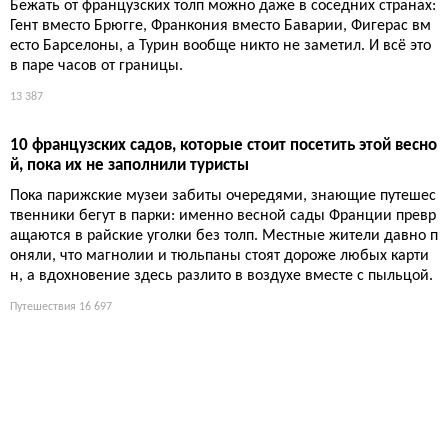
Гваделупа: 10 мест и занятий, которые нельзя пропустить
Гваделупа — это архипелаг из пяти островов, где тропические
пляжи соседствуют с вулканом и дождевыми лесами. Здесь с
тоит увидеть Мемориал ACTe, искупаться у островков Кусто, п
одняться на Суфриер и потеряться в мангровых зарослях.
Путешествия
12 286
Тропа Стивенсона в Севеннах: 12 дней пешком с ослом п
о GR70
Романтика XIX века: пеший маршрут по Севеннам, где главны
й спутник — осёл, а главный урок — медлительность. Прежде
чем идти по следам писателя, подумайте, готовы ли вы к аут
ентичности, которая оказывается сложнее, чем в кино.
Путешествия
12 247
Топ-9 самых красивых деревень Вара: от мимоз до снеж
ного Баржема
Семь из девяти деревень носят знак «самых красивых» — ка