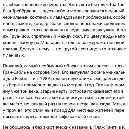
с любые тропические курорты. Взять хотя бы пляж Гоа Тре
йз в Требёрдене — здесь небо и море сливаются в единый
чернильный коктейль с лавандовыми проблесками, особе
нно на закате, когда рыбаки, словно персонажи средневек
овых гравюр, стоят по колено в воде, выуживая ужин. А пл
яж Труа-Кюр, спрятанный между скал, по цвету воды напо
минает лагуну на Мальдивах, только размером с носовой
платок. Доступ к нему — по крутой лестнице, что отсеивае
т ленивых.
Пожалуй, самый необычный объект в этом списке — пляж
Гран-Сабль на острове Груа. Его выпуклая форма уникальн
а для Европы, и с 1989 года он неумолимо смещается вдо
ль берега примерно на десять метров в год. Этому феном
ену уже три века: старые карты острова показывают его в
разных точках. Если вы мечтали искупаться в одном и том
же месте, но каждый раз на новом песке, вам сюда. Межд
у прочим, это отличный повод для местных жителей пере
писывать адреса пляжных кафе каждый сезон.
Не обошлось и без экзотических названий. Пляж Таити в К