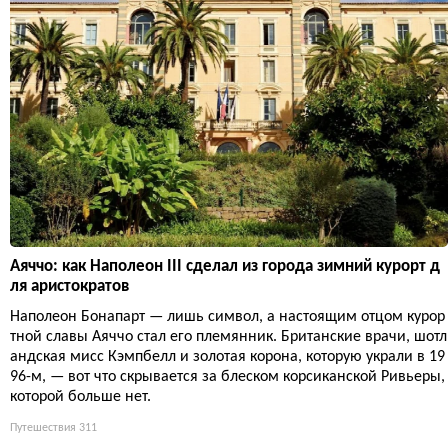
Аяччо: как Наполеон III сделал из города зимний курорт д
ля аристократов
Наполеон Бонапарт — лишь символ, а настоящим отцом курор
тной славы Аяччо стал его племянник. Британские врачи, шотл
андская мисс Кэмпбелл и золотая корона, которую украли в 19
96-м, — вот что скрывается за блеском корсиканской Ривьеры,
которой больше нет.
Путешествия
311