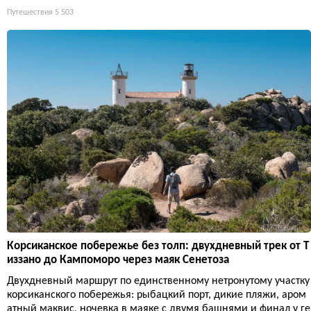
Путешествия
5 503
Корсиканское побережье без толп: двухдневный трек от Т
иззано до Кампоморо через маяк Сенетоза
Двухдневный маршрут по единственному нетронутому участку
корсиканского побережья: рыбацкий порт, дикие пляжи, аром
атный маквис, ночевка в маяке с двумя башнями и финал у ге