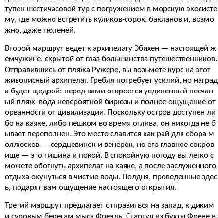
тупен шестичасовой тур с погружением в морскую экосисте
му, где можно встретить куликов-сорок, бакланов и, возмо
жно, даже тюленей.
Второй маршрут ведет к архипелагу Эбихен — настоящей ж
емчужине, скрытой от глаз большинства путешественников.
Отправившись от пляжа Ружере, вы возьмете курс на этот
живописный архипелаг. Гребля потребует усилий, но наград
а будет щедрой: перед вами откроется уединенный песчан
ый пляж, вода невероятной бирюзы и полное ощущение от
орванности от цивилизации. Поскольку остров доступен ли
бо на каяке, либо пешком во время отлива, он никогда не б
ывает переполнен. Это место славится как рай для сбора м
оллюсков — сердцевинок и венерок, но его главное сокров
ище — это тишина и покой. В спокойную погоду вы легко с
можете обогнуть архипелаг на каяке, а после заслуженного
отдыха окунуться в чистые воды. Полдня, проведенные здес
ь, подарят вам ощущение настоящего открытия.
Третий маршрут предлагает отправиться на запад, к диким
и суровым берегам мыса Фреэль. Стартуя из бухты Френе в