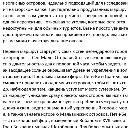
ивописных островов, идеально подходящий для исследован
ия на морском каяке. Три тщательно продуманных маршру
та позволят вам увидеть этот регион с совершенно новой, в
одной перспективы, открывая те уголки, которые остаются
недоступными для обычных туристов. Вы не просто увидите
достопримечательности, вы проживете их, преодолевая мо
рские мили и чувствуя дыхание океана.
Первый маршрут стартует у самых стен легендарного город
а корсаров — Сен-Мало. Отправляйтесь в вечернюю экскур
сию длительностью два с половиной часа, чтобы увидеть, к
ак заходящее солнце окрашивает древние укрепления в зол
отистые тона. Проплывая мимо форта Пети-Бе и Гран-Бе, вы
сможете причалить к одному из островов, чтобы выпить си
др, наблюдая за тем, как день уступает место сумеркам. Эт
от маршрут уникален сразу с нескольких сторон: вы испыты
ваете ни с чем не сравнимое чувство гребли в сумерках у по
дножия скал, видите знаменитый укрепленный город с мор
я, а также узнаете историю Мальвинских островов. Пети-Бе
— это скалистый форт, возведенный Вобаном в XVII веке, а
Гран-Бе хранит могилу Шатобриана. Для более опытных дос