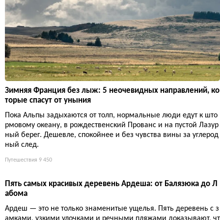
Остров Эльба: как сосланный Наполеон построил империю
на 224 квадратных километрах
Свергнутый император за десять месяцев превратил крошечн
ый тосканский остров в образцовое государство: дороги, шахт
ы, театр и традицию вручения ключей от винного погреба вме
сто городских.
Путешествия
8 144