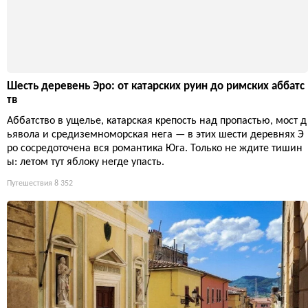
в скалу над заливом Сен-Флоран, храня компактную архитекту
ру, розовую церковь и башню Паоли. Здесь черный пляж сосе
дствует с белым шпилем, а легенды о мученичестве Святой Ю
лии смешиваются с реальностью туристического бума.
Путешествия
7 996
Шесть деревень Эро: от катарских руин до римских аббатс