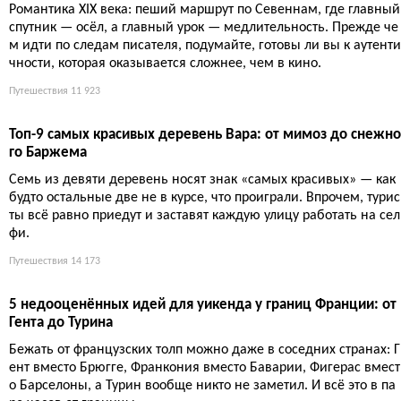
в Стране чудес в Лоше. Это зрелище увидят более 200 000 гост
ей.
Путешествия
11 450
Гваделупа: 10 мест и занятий, которые нельзя пропустить
Гваделупа — это архипелаг из пяти островов, где тропические
пляжи соседствуют с вулканом и дождевыми лесами. Здесь ст
оит увидеть Мемориал ACTe, искупаться у островков Кусто, под
няться на Суфриер и потеряться в мангровых зарослях.
Путешествия
11 970
Тропа Стивенсона в Севеннах: 12 дней пешком с ослом по
GR70
Романтика XIX века: пеший маршрут по Севеннам, где главный
спутник — осёл, а главный урок — медлительность. Прежде че
м идти по следам писателя, подумайте, готовы ли вы к аутенти
чности, которая оказывается сложнее, чем в кино.
Путешествия
11 923