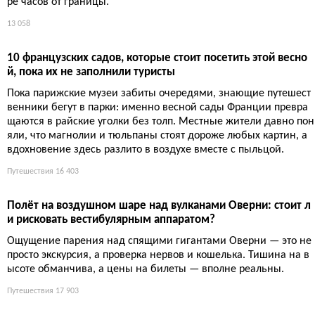
Топ-9 самых красивых деревень Вара: от мимоз до снежно
го Баржема
Семь из девяти деревень носят знак «самых красивых» — как
будто остальные две не в курсе, что проиграли. Впрочем, турис
ты всё равно приедут и заставят каждую улицу работать на сел
фи.
Путешествия
14 173
5 недооценённых идей для уикенда у границ Франции: от
Гента до Турина
Бежать от французских толп можно даже в соседних странах: Г
ент вместо Брюгге, Франкония вместо Баварии, Фигерас вмест
о Барселоны, а Турин вообще никто не заметил. И всё это в па
ре часов от границы.
13 058
10 французских садов, которые стоит посетить этой весно
й, пока их не заполнили туристы
Пока парижские музеи забиты очередями, знающие путешест