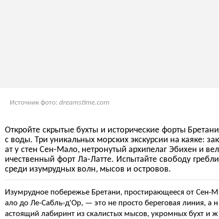
Источник фото:
dreamstime.com
Откройте скрытые бухты и исторические форты Бретани
с воды. Три уникальных морских экскурсии на каяке: зак
ат у стен Сен-Мало, нетронутый архипелаг Эбихен и вел
ичественный форт Ла-Латте. Испытайте свободу гребли
среди изумрудных волн, мысов и островов.
Изумрудное побережье Бретани, простирающееся от Сен-М
ало до Ле-Сабль-д'Ор, — это не просто береговая линия, а н
астоящий лабиринт из скалистых мысов, укромных бухт и ж