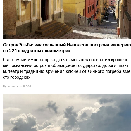
тв
Аббатство в ущелье, катарская крепость над пропастью, мост д
ьявола и средиземноморская нега — в этих шести деревнях Э
ро сосредоточена вся романтика Юга. Только не ждите тишин
ы: летом тут яблоку негде упасть.
Путешествия
8 352