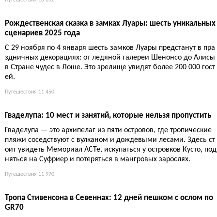
а до трюфелей
С октября по декабрь французские регионы отмечают сбор уро
жая шумными фестивалями: перец в Эспелетт, каштаны в Ард
еше, вино в Бургундии, трюфели в Провансе. Это гастрономич
еский туризм и живые традиции.
Путешествия
9 897
Пять садов Ментоны, которые превращают город в ботани
ческий рай
Ментона больше, чем лимоны. Пять садов — от тропиков Валь
Раме до цитрусовой коллекции Карнолес — доказывают: англи
чане и гонщик создали рай. Хотя лимонов тут вагон, и это не ш
утка.
Путешествия
10 652
Рождественская сказка в замках Луары: шесть уникальных
сценариев 2025 года
С 29 ноября по 4 января шесть замков Луары предстанут в пра
здничных декорациях: от ледяной галереи Шенонсо до Алисы