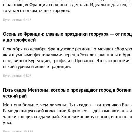
Зимняя Франция без лыж: 5 неочевидных направлений, ко
торые спасут от уныния
Пока Альпы задыхаются от толп, нормальные люди едут к што
рмовому океану, в рождественский Прованс и на пустой Лазур
ный берег. Дешевле, спокойнее и без чувства вины за углерод
ный след.
Путешествия
9 450
Пять самых красивых деревень Ардеша: от Балязюка до Л
абома
Ардеш — это не только знаменитые ущелья. Пять деревень с з
амками, узкими улочками и речными пляжами доказывают, чт
о настоящая Франция спрятана в деталях. Идеально для тех, к
то устал от открыточных городов.
Путешествия
9 415
Осень во Франции: главные праздники терруара — от перц