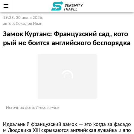
19:33, 30 июня 2026
,
автор: Соколов Иван
Замок Куртанс: Французский сад, кото
рый не боится английского беспорядка
Источник фото:
Press service
Идеальный французский замок — это когда за фасадо
м Людовика XIII скрываются английская лужайка и япо