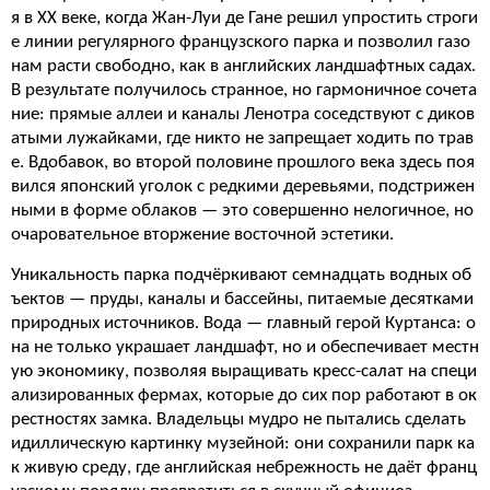
я в XX веке, когда Жан-Луи де Гане решил упростить строги
е линии регулярного французского парка и позволил газо
нам расти свободно, как в английских ландшафтных садах.
В результате получилось странное, но гармоничное сочета
ние: прямые аллеи и каналы Ленотра соседствуют с диков
атыми лужайками, где никто не запрещает ходить по трав
е. Вдобавок, во второй половине прошлого века здесь поя
вился японский уголок с редкими деревьями, подстрижен
ными в форме облаков — это совершенно нелогичное, но
очаровательное вторжение восточной эстетики.
Уникальность парка подчёркивают семнадцать водных об
ъектов — пруды, каналы и бассейны, питаемые десятками
природных источников. Вода — главный герой Куртанса: о
на не только украшает ландшафт, но и обеспечивает местн
ую экономику, позволяя выращивать кресс-салат на специ
ализированных фермах, которые до сих пор работают в ок
рестностях замка. Владельцы мудро не пытались сделать
идиллическую картинку музейной: они сохранили парк ка
к живую среду, где английская небрежность не даёт франц