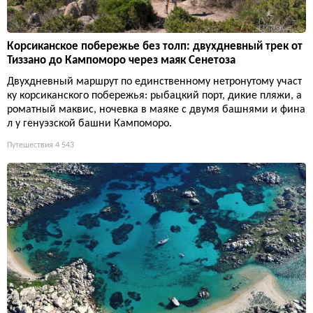
Корсиканское побережье без толп: двухдневный трек от
Тиззано до Кампоморо через маяк Сенетоза
Двухдневный маршрут по единственному нетронутому участ
ку корсиканского побережья: рыбацкий порт, дикие пляжи, а
роматный маквис, ночевка в маяке с двумя башнями и фина
л у генуэзской башни Кампоморо.
Путешествия
4 543