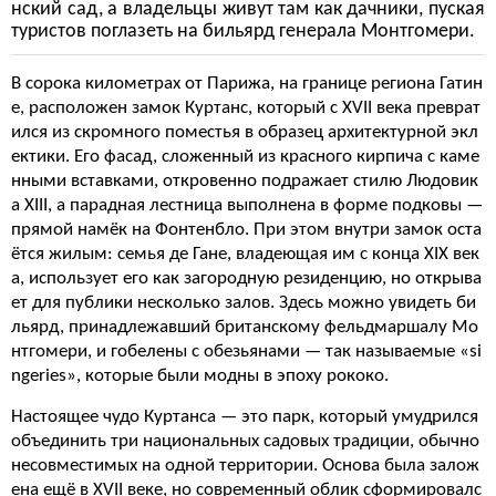
нский сад, а владельцы живут там как дачники, пуская
туристов поглазеть на бильярд генерала Монтгомери.
В сорока километрах от Парижа, на границе региона Гатин
е, расположен замок Куртанс, который с XVII века преврат
ился из скромного поместья в образец архитектурной экл
ектики. Его фасад, сложенный из красного кирпича с каме
нными вставками, откровенно подражает стилю Людовик
а XIII, а парадная лестница выполнена в форме подковы —
прямой намёк на Фонтенбло. При этом внутри замок оста
ётся жилым: семья де Гане, владеющая им с конца XIX век
а, использует его как загородную резиденцию, но открыва
ет для публики несколько залов. Здесь можно увидеть би
льярд, принадлежавший британскому фельдмаршалу Мо
нтгомери, и гобелены с обезьянами — так называемые «si
ngeries», которые были модны в эпоху рококо.
Настоящее чудо Куртанса — это парк, который умудрился
объединить три национальных садовых традиции, обычно
несовместимых на одной территории. Основа была залож
ена ещё в XVII веке, но современный облик сформировалс