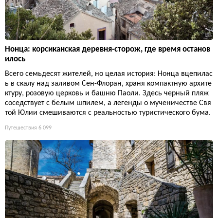
Нонца: корсиканская деревня-сторож, где время останов
илось
Всего семьдесят жителей, но целая история: Нонца вцепилас
ь в скалу над заливом Сен-Флоран, храня компактную архите
ктуру, розовую церковь и башню Паоли. Здесь черный пляж
соседствует с белым шпилем, а легенды о мученичестве Свя
той Юлии смешиваются с реальностью туристического бума.
Путешествия
6 099