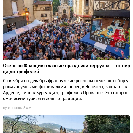
Осень во Франции: главные праздники терруара — от пер
ца до трюфелей
С октября по декабрь французские регионы отмечают сбор у
рожая шумными фестивалями: перец в Эспелетт, каштаны в
Ардеше, вино в Бургундии, трюфели в Провансе. Это гастрон
омический туризм и живые традиции.
Путешествия
8 005