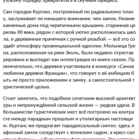
узскому порядку превратиться в скучный официоз.
Сам городок Куртанс, построенный по радиальному план
у, заслуживает не меньшего внимания, чем замок. Низкие
каменные дома под черепичными крышами, старинная це
рковь XII века, рядом с которой уютно расположилась шко
ла, и деревянная прачечная с ручной резьбой — всё это со
здаёт атмосферу провинциальной идиллии. Мельница Гре
на, расположенная на реке Эколь, была недавно отрестав
рирована и выглядит как иллюстрация из книги сказок. Пр
имечательно, что деревня участвовала в конкурсе «Самая
любимая деревня Франции», что говорит о её амбициях б
ыть не просто приложением к замку, а самостоятельной т
уристической целью.
Стоит заметить, что подобное сочетание высокой архитект
уры и непринуждённой сельской жизни — редкая удача. В
большинстве туристических мест всё построено на контра
сте между парадным прошлым и утилитарным настоящи
м. Куртанс же предлагает парадоксальный синтез: здесь п
афосный замок соседствует с японским садом, а кресс-сал