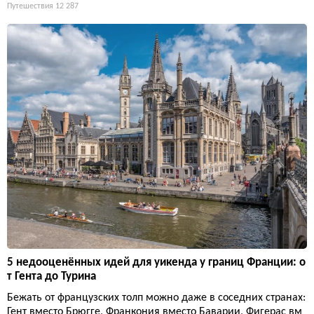
Путешествия
12 287
5 недооценённых идей для уикенда у границ Франции: о
т Гента до Турина
Бежать от французских толп можно даже в соседних странах:
Гент вместо Брюгге, Франкония вместо Баварии, Фигерас вм