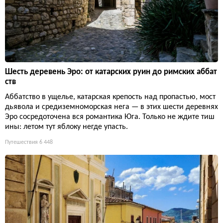
Шесть деревень Эро: от катарских руин до римских аббат
ств
Аббатство в ущелье, катарская крепость над пропастью, мост
дьявола и средиземноморская нега — в этих шести деревнях
Эро сосредоточена вся романтика Юга. Только не ждите тиш
ины: летом тут яблоку негде упасть.
Путешествия
6 448