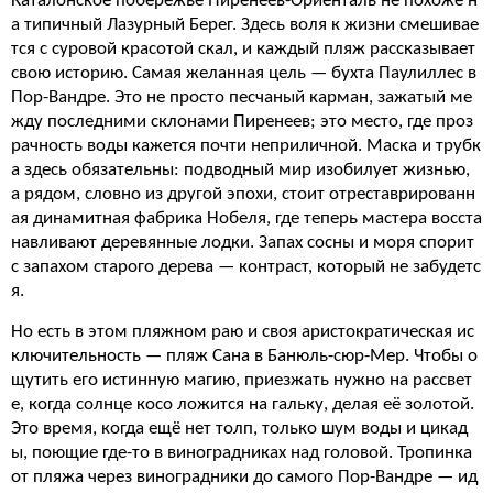
Каталонское побережье Пиренеев-Ориенталь не похоже н
а типичный Лазурный Берег. Здесь воля к жизни смешивае
тся с суровой красотой скал, и каждый пляж рассказывает
свою историю. Самая желанная цель — бухта Паулиллес в
Пор-Вандре. Это не просто песчаный карман, зажатый ме
жду последними склонами Пиренеев; это место, где проз
рачность воды кажется почти неприличной. Маска и трубк
а здесь обязательны: подводный мир изобилует жизнью,
а рядом, словно из другой эпохи, стоит отреставрированн
ая динамитная фабрика Нобеля, где теперь мастера восста
навливают деревянные лодки. Запах сосны и моря спорит
с запахом старого дерева — контраст, который не забудетс
я.
Но есть в этом пляжном раю и своя аристократическая ис
ключительность — пляж Сана в Банюль-сюр-Мер. Чтобы о
щутить его истинную магию, приезжать нужно на рассвет
е, когда солнце косо ложится на гальку, делая её золотой.
Это время, когда ещё нет толп, только шум воды и цикад
ы, поющие где-то в виноградниках над головой. Тропинка
от пляжа через виноградники до самого Пор-Вандре — ид