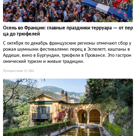
Осень во Франции: главные праздники терруара — от пер
ца до трюфелей
С октября по декабрь французские регионы отмечают сбор у
рожая шумными фестивалями: перец в Эспелетт, каштаны в
Ардеше, вино в Бургундии, трюфели в Провансе. Это гастрон
омический туризм и живые традиции.
Путешествия
11 464