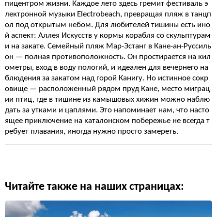
пицентром жизни. Каждое лето здесь гремит фестиваль э
лектронной музыки Electrobeach, превращая пляж в танцп
ол под открытым небом. Для любителей тишины есть ино
й аспект: Аллея Искусств у кормы корабля со скульптурам
и на закате. Семейный пляж Мар-Эстанг в Кане-ан-Руссиль
он — полная противоположность. Он простирается на кил
ометры, вход в воду пологий, и идеален для вечернего на
блюдения за закатом над горой Канигу. Но истинное сокр
овище — расположенный рядом пруд Кане, место миграц
ии птиц, где в тишине из камышовых хижин можно наблю
дать за утками и цаплями. Это напоминает нам, что насто
ящее приключение на каталонском побережье не всегда т
ребует плавания, иногда нужно просто замереть.
Читайте также на наших страницах: