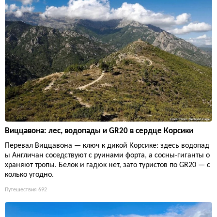
Виццавона: лес, водопады и GR20 в сердце Корсики
Перевал Виццавона — ключ к дикой Корсике: здесь водопад
ы Англичан соседствуют с руинами форта, а сосны-гиганты о
храняют тропы. Белок и гадюк нет, зато туристов по GR20 — с
колько угодно.
Путешествия
692