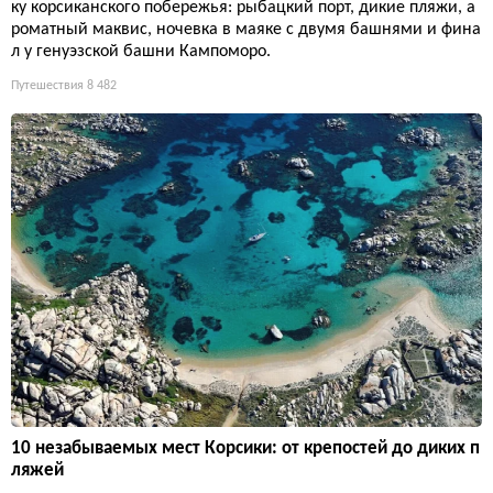
ку корсиканского побережья: рыбацкий порт, дикие пляжи, а
роматный маквис, ночевка в маяке с двумя башнями и фина
л у генуэзской башни Кампоморо.
Путешествия
8 482
10 незабываемых мест Корсики: от крепостей до диких п
ляжей