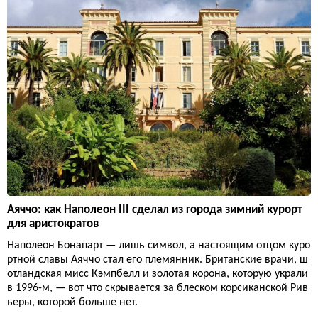
Аяччо: как Наполеон III сделал из города зимний курорт
для аристократов
Наполеон Бонапарт — лишь символ, а настоящим отцом куро
ртной славы Аяччо стал его племянник. Британские врачи, ш
отландская мисс Кэмпбелл и золотая корона, которую украли
в 1996-м, — вот что скрывается за блеском корсиканской Рив
ьеры, которой больше нет.