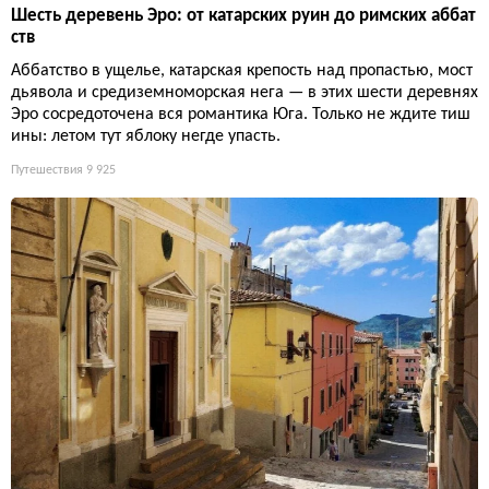
Шесть деревень Эро: от катарских руин до римских аббат
ств
Аббатство в ущелье, катарская крепость над пропастью, мост
дьявола и средиземноморская нега — в этих шести деревнях
Эро сосредоточена вся романтика Юга. Только не ждите тиш
ины: летом тут яблоку негде упасть.
Путешествия
9 925