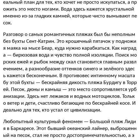
еальный план для тех, кто хочет не просто искупаться, а пр
ожить это место ногами. Вода здесь кажется хрустальной
именно из-за гладких камней, которые чисто вымывают пе
сок.
Разговор о самых романтичных пляжах был бы неполным
без бухты Сент-Катрин. Это крошечный пятачок у подножи
я маяка на мысе Беар, куда нужно карабкаться. Как наград
а — бирюзовая вода и чувство полной изоляции. Поиск мо
рских ежей и рыбок между скал становится главным развл
ечением, а разнообразие оттенков синего и зелёного здес
ь кажется бесконечным. В противовес интимному масшта
бу этой бухты — бескрайняя дикость пляжа Бурдигу в Торр
ей. Песок, дюны и камыш — это место сопротивляется урб
анизации. Здесь нет лежаков и водных мотоциклов. Тольк
о ветер и дети, счастливо бегающие по бескрайней косе. И
деально для тех, кто устал от цивилизации.
Любопытный культурный феномен — Большой пляж Лиди
я в Баркаресе. Этот бывший океанский лайнер, выброшенн
ый на песок, стал не просто достопримечательностью, а э