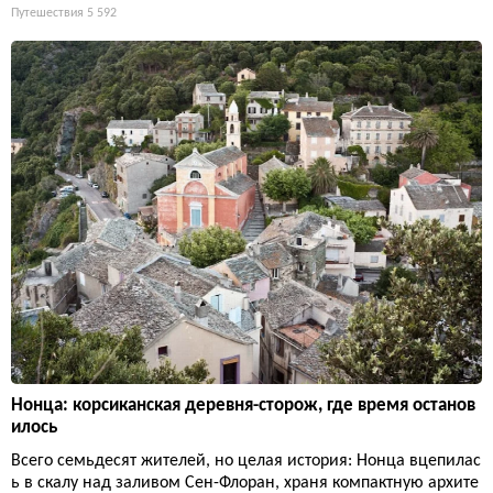
Путешествия
5 592
Нонца: корсиканская деревня-сторож, где время останов
илось
Всего семьдесят жителей, но целая история: Нонца вцепилас
ь в скалу над заливом Сен-Флоран, храня компактную архите