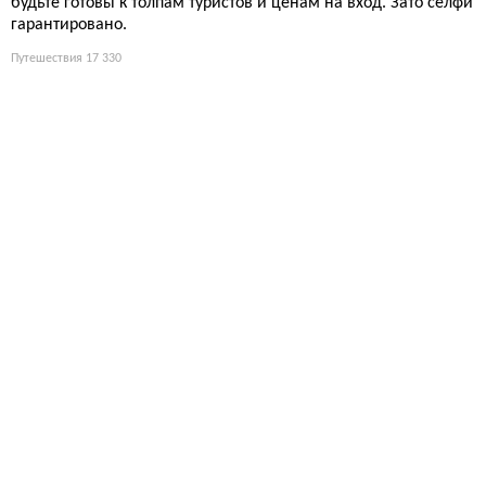
будьте готовы к толпам туристов и ценам на вход. Зато селфи
гарантировано.
Путешествия
17 330