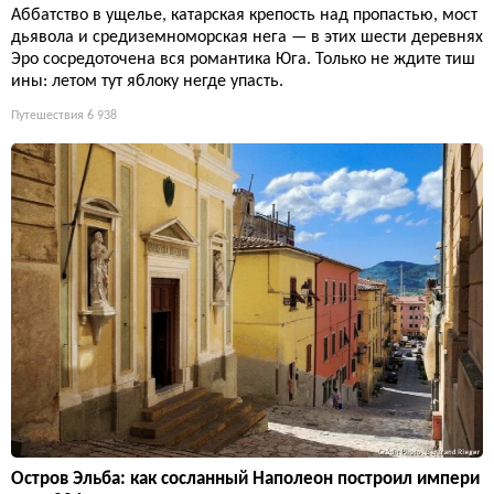
Аббатство в ущелье, катарская крепость над пропастью, мост
дьявола и средиземноморская нега — в этих шести деревнях
Эро сосредоточена вся романтика Юга. Только не ждите тиш
ины: летом тут яблоку негде упасть.
Путешествия
6 938
Остров Эльба: как сосланный Наполеон построил импери