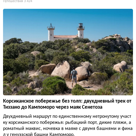
Путешествия
3 424
Корсиканское побережье без толп: двухдневный трек от
Тиззано до Кампоморо через маяк Сенетоза
Двухдневный маршрут по единственному нетронутому участ
ку корсиканского побережья: рыбацкий порт, дикие пляжи, а
роматный маквис, ночевка в маяке с двумя башнями и фина
л у генуэзской башни Кампоморо.