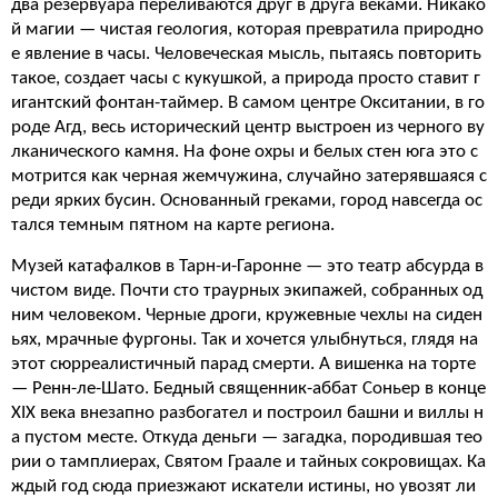
два резервуара переливаются друг в друга веками. Никако
й магии — чистая геология, которая превратила природно
е явление в часы. Человеческая мысль, пытаясь повторить
такое, создает часы с кукушкой, а природа просто ставит г
игантский фонтан-таймер. В самом центре Окситании, в го
роде Агд, весь исторический центр выстроен из черного ву
лканического камня. На фоне охры и белых стен юга это с
мотрится как черная жемчужина, случайно затерявшаяся с
реди ярких бусин. Основанный греками, город навсегда ос
тался темным пятном на карте региона.
Музей катафалков в Тарн-и-Гаронне — это театр абсурда в
чистом виде. Почти сто траурных экипажей, собранных од
ним человеком. Черные дроги, кружевные чехлы на сиден
ьях, мрачные фургоны. Так и хочется улыбнуться, глядя на
этот сюрреалистичный парад смерти. А вишенка на торте
— Ренн-ле-Шато. Бедный священник-аббат Соньер в конце
XIX века внезапно разбогател и построил башни и виллы н
а пустом месте. Откуда деньги — загадка, породившая тео
рии о тамплиерах, Святом Граале и тайных сокровищах. Ка
ждый год сюда приезжают искатели истины, но увозят ли