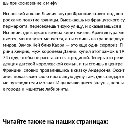
шь прикосновение к мифу.
Испанский анклав Льивия внутри Франции ставит под воп
рос само понятие границы. Выезжаешь из французского су
пермаркета, пересекаешь тихую улицу, и оказываешься в
Испании, где в десять вечера кипит жизнь. Архитектура ме
няется, менталитет меняется, а ты стоишь на границе двух
миров. Замок Кей близ Каора — это еще один сюрприз. П
ринц Хенрик, муж королевы Дании, купил этот замок в 19
74 году, чтобы не расставаться с родиной. Теперь это рези
денция датской королевской семьи, и ты стоишь в центре
Франции, словно провалившись в сказку Андерсена. Оксит
ания показывает свою настоящую душу там, где стандартн
ые путеводители молчат. Ищи качающиеся валуны, черны
е города и мшистые лабиринты.
Читайте также на наших страницах: