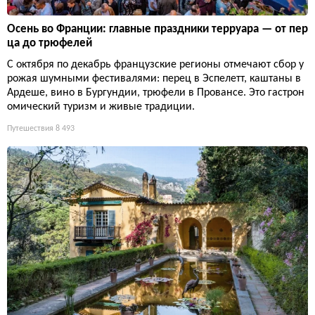
Осень во Франции: главные праздники терруара — от пер
ца до трюфелей
С октября по декабрь французские регионы отмечают сбор у
рожая шумными фестивалями: перец в Эспелетт, каштаны в
Ардеше, вино в Бургундии, трюфели в Провансе. Это гастрон
омический туризм и живые традиции.
Путешествия
8 493