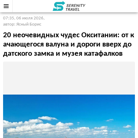
07:35, 06 июля 2026
,
автор: Ясный Борис
20 неочевидных чудес Окситании: от к
ачающегося валуна и дороги вверх до
датского замка и музея катафалков