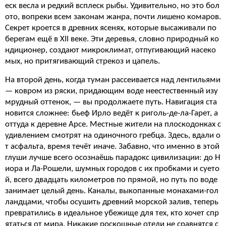
еск весла и редкий всплеск рыбы. Удивительно, но это бол
ото, вопреки всем законам жанра, почти лишено комаров.
Секрет кроется в древних ясенях, которые высаживали по
берегам ещё в XII веке. Эти деревья, словно природный ко
ндиционер, создают микроклимат, отпугивающий насеко
мых, но притягивающий стрекоз и цапель.
На второй день, когда туман рассеивается над лентильями
— ковром из ряски, придающим воде неестественный изу
мрудный оттенок, — вы продолжаете путь. Навигация ста
новится сложнее: бьеф Ирло ведёт к риголь-де-ла-Гарет, а
оттуда к деревне Арсе. Местные жители на плоскодонках с
удивлением смотрят на одиночного гребца. Здесь, вдали о
т асфальта, время течёт иначе. Забавно, что именно в этой
глуши лучше всего осознаёшь парадокс цивилизации: до Н
иора и Ла-Рошели, шумных городов с их пробками и суето
й, всего двадцать километров по прямой, но путь по воде
занимает целый день. Каналы, выкопанные монахами-гол
ландцами, чтобы осушить древний морской залив, теперь
превратились в идеальное убежище для тех, кто хочет спр
ятаться от мира. Никакие роскошные отели не сравнятся с