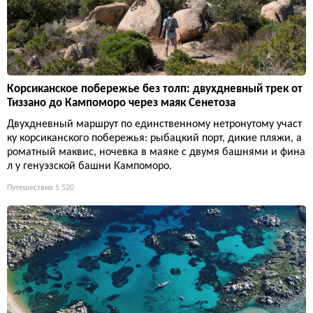
Корсиканское побережье без толп: двухдневный трек от
Тиззано до Кампоморо через маяк Сенетоза
Двухдневный маршрут по единственному нетронутому участ
ку корсиканского побережья: рыбацкий порт, дикие пляжи, а
роматный маквис, ночевка в маяке с двумя башнями и фина
л у генуэзской башни Кампоморо.
Путешествия
5 520