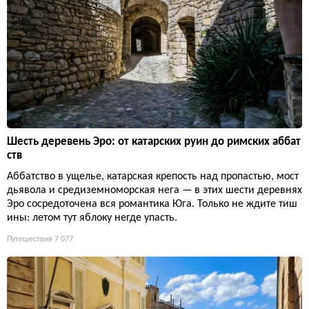
Шесть деревень Эро: от катарских руин до римских аббат
ств
Аббатство в ущелье, катарская крепость над пропастью, мост
дьявола и средиземноморская нега — в этих шести деревнях
Эро сосредоточена вся романтика Юга. Только не ждите тиш
ины: летом тут яблоку негде упасть.
Путешествия
7 077