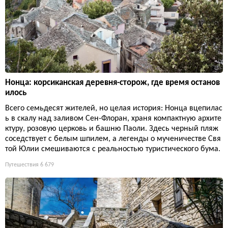
Нонца: корсиканская деревня-сторож, где время останов
илось
Всего семьдесят жителей, но целая история: Нонца вцепилас
ь в скалу над заливом Сен-Флоран, храня компактную архите
ктуру, розовую церковь и башню Паоли. Здесь черный пляж
соседствует с белым шпилем, а легенды о мученичестве Свя
той Юлии смешиваются с реальностью туристического бума.
Путешествия
6 679