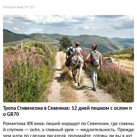
Путешествия
10 717
Тропа Стивенсона в Севеннах: 12 дней пешком с ослом п
о GR70
Романтика XIX века: пеший маршрут по Севеннам, где главны
й спутник — осёл, а главный урок — медлительность. Прежде
чем идти по следам писателя, подумайте, готовы ли вы к аут