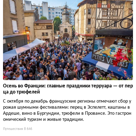
Осень во Франции: главные праздники терруара — от пер
ца до трюфелей
С октября по декабрь французские регионы отмечают сбор у
рожая шумными фестивалями: перец в Эспелетт, каштаны в
Ардеше, вино в Бургундии, трюфели в Провансе. Это гастрон
омический туризм и живые традиции.
Путешествия
8 646