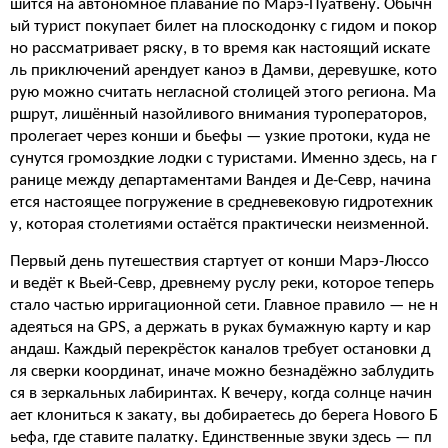
шится на автономное плавание по Марэ-Пуатвену. Обычн
ый турист покупает билет на плоскодонку с гидом и покор
но рассматривает ряску, в то время как настоящий искате
ль приключений арендует каноэ в Дамви, деревушке, кото
рую можно считать негласной столицей этого региона. Ма
ршрут, лишённый назойливого внимания туроператоров,
пролегает через конши и бьефы — узкие протоки, куда не
сунутся громоздкие лодки с туристами. Именно здесь, на г
ранице между департаментами Вандея и Де-Севр, начина
ется настоящее погружение в средневековую гидротехник
у, которая столетиями остаётся практически неизменной.
Первый день путешествия стартует от конши Марэ-Люссо
и ведёт к Вьей-Севр, древнему руслу реки, которое теперь
стало частью ирригационной сети. Главное правило — не н
адеяться на GPS, а держать в руках бумажную карту и кар
андаш. Каждый перекрёсток каналов требует остановки д
ля сверки координат, иначе можно безнадёжно заблудить
ся в зеркальных лабиринтах. К вечеру, когда солнце начин
ает клониться к закату, вы добираетесь до берега Нового Б
ьефа, где ставите палатку. Единственные звуки здесь — пл